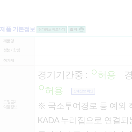
제품 기본정보
허가정보 바로가기
출 력
제품명
성분 / 함량
첨가제
경기기간중 :
허용
경
허용
상세정보 확인
도핑금지
※ 국소투여경로 등 예외 
약물정보
KADA 누리집으로 연결