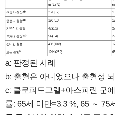
(n=3,772)
(n
a,b
251 (6.7)
16
주요한 출혈
a,b
190 (5.0)
12
중증의 출혈
치명적인 출혈
42 (1.1)
27
*a,b
54 (1.4)
29
두개내 출혈
경미한 출혈
408 (10.8)
17
b
1014 (26.9)
65
모든 출혈
a: 판정된 사례
b: 출혈은 아니었으나 출혈성 
c: 클로피도그렐+아스피린 군에
률: 65세 미만=3.3 %, 65 ～ 7