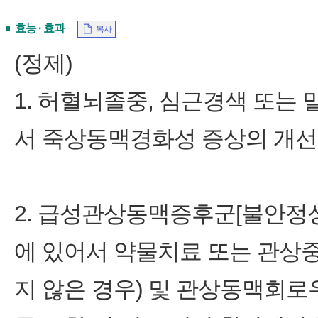
효능 · 효과
복사
(정제)
1. 허혈뇌졸중, 심근경색 또는
서 죽상동맥경화성 증상의 개선
2. 급성관상동맥증후군[불안정
에 있어서 약물치료 또는 관상중재시
지 않은 경우) 및 관상동맥회로