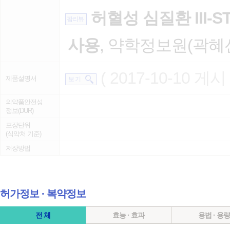
허혈성 심질환 III
팜리뷰
사용
, 약학정보원(곽혜선),
( 2017-10-10 게시 
제품설명서
보 기
의약품안전성
정보(DUR)
포장단위
(식약처 기준)
저장방법
허가정보 ∙ 복약정보
전 체
효능 · 효과
용법 · 용