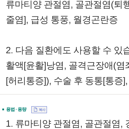
류마티양 관절염, 골관절염(퇴행
줄염], 급성 통풍, 월경곤란증
2. 다음 질환에도 사용할 수 있
활액[윤활]낭염, 골격근장애(염좌[
[허리통증]), 수술 후 동통[통증]
용법 · 용량
복사
1. 류마티양 관절염, 골관절염,