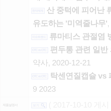
산 중턱에 피어난 류
한약제제
유도하는 '미역줄나무'
,
류마티스 관절염 
이슈트랜드
편두통 관련 일반
OTC vs OTC
약사, 2020-12-21
탁센연질캡슐 vs
OTC vs OTC
9 2023
( 2017-10-10 게시 
제품설명서
보 기