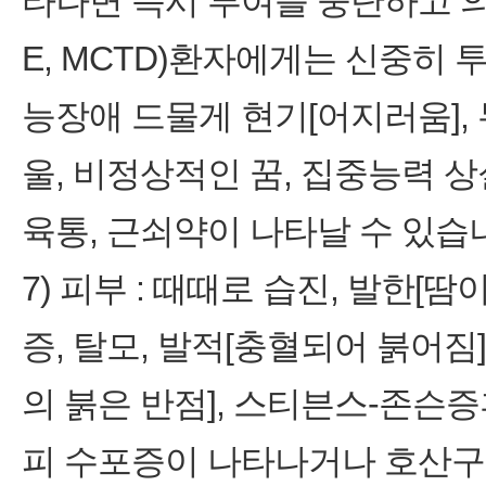
타나면 즉시 투여를 중단하고 의
E, MCTD)환자에게는 신중히 
능장애 드물게 현기[어지러움], 
울, 비정상적인 꿈, 집중능력 상실
육통, 근쇠약이 나타날 수 있습
7) 피부 : 때때로 습진, 발한[땀
증, 탈모, 발적[충혈되어 붉어짐
의 붉은 반점], 스티븐스-존슨
피 수포증이 나타나거나 호산구 