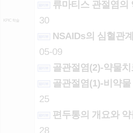
류마티스 관절염의
팜리뷰
30
KPIC 학술
NSAIDs의 심혈관
팜리뷰
05-09
골관절염(2)-약물치
팜리뷰
골관절염(1)-비약물
팜리뷰
25
편두통의 개요와 
팜리뷰
28