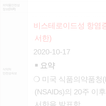
의약품안전성
정보(DUR)
비스테로이드성 항염증제
서한)
2020-10-17
￭
요약
식약처
안전성속보
❍ 미국 식품의약품청(
(NSAIDs)의 20주
서한을 발표함