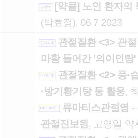
[약물] 노인 환자의
팜리뷰
(박효정), 06 7 2023
관절질환 <3> 관
한약제제
마황 들어간 '의이인탕'
관절질환 <2> 풍·
한약제제
·방기황기탕 등 활용
, 
류마티스관절염 -
OTC vs OTC
관절진보원
, 고영일 약사,