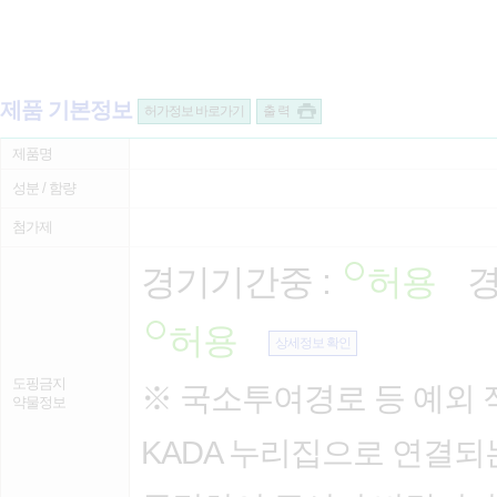
제품 기본정보
허가정보 바로가기
출 력
제품명
성분 / 함량
첨가제
경기기간중 :
허용
경
허용
상세정보 확인
도핑금지
※ 국소투여경로 등 예외 
약물정보
KADA 누리집으로 연결