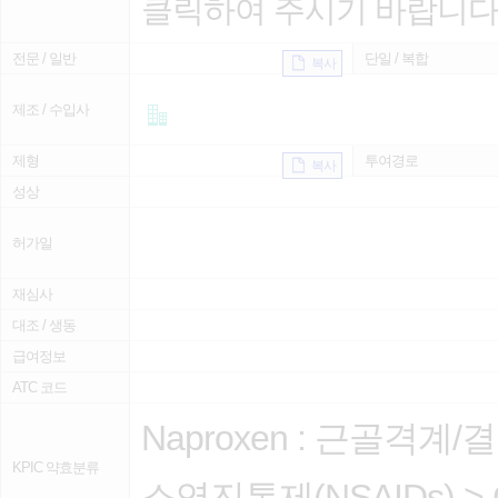
클릭하여 주시기 바랍니다
전문 / 일반
단일 / 복합
복사
제조 / 수입사
제형
투여경로
복사
성상
허가일
재심사
대조 / 생동
급여정보
ATC 코드
Naproxen :
근골격계/
KPIC 약효분류
소염진통제(NSAIDs)
>