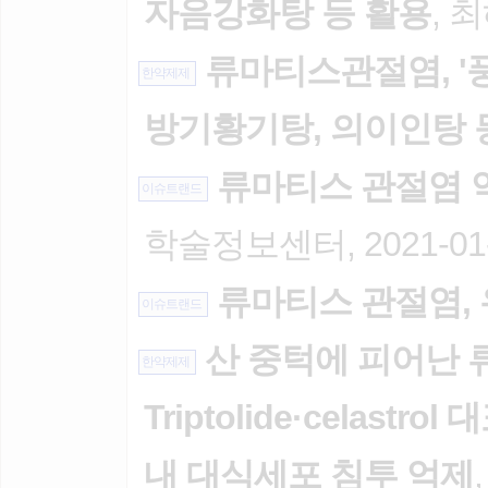
자음강화탕 등 활용
, 
류마티스관절염, '풍
한약제제
방기황기탕, 의이인탕 
류마티스 관절염 약
이슈트랜드
학술정보센터, 2021-01
류마티스 관절염,
이슈트랜드
산 중턱에 피어난 류
한약제제
Triptolide·celas
내 대식세포 침투 억제