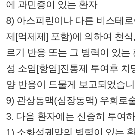
에 과민증이 있는 환자
8) 아스피린이나 다른 비스테로
제[억제제] 포함)에 의하여 천식,
르기 반응 또는 그 병력이 있
성 소염[항염]진통제 투여후 치
양 반응이 드물게 보고되었습니다
9) 관상동맥(심장동맥) 우회로술
3. 다음 환자에는 신중히 투여
1) 소화성궤양의 병력이 있는 