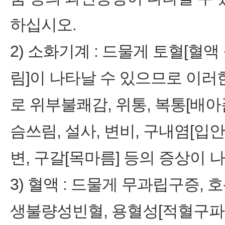
하십시오.
2) 소화기계 : 드물게 토혈[혈액
림]이 나타날 수 있으므로 이러
로 위부불쾌감, 위통, 복통[배아픔
슴쓰림, 설사, 변비, 구내염[입
변, 구갈[목마름] 등의 증상이 
3) 혈액 : 드물게 무과립구증,
생불량성빈혈, 용혈성[적혈구파