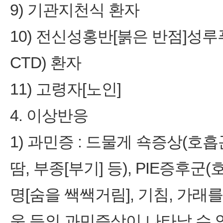
9) 기관지천식 환자
10) 전신성홍반[붉은 반점]성루
CTD) 환자
11) 고령자[노인]
4. 이상반응
1) 과민증 : 드물게 쇽증상(호흡
땀, 부종[부기] 등), PIE증후
명[숨을 쌕쌕거림], 기침, 가래를
움 등의 과민증상이 나타날 수