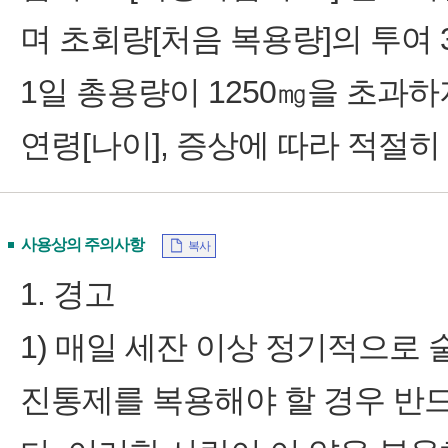
며 초회량[처음 복용량]의 투여
1일 총용량이 1250㎎을 초과
연령[나이], 증상에 따라 적절
사용상의 주의사항
복사
1. 경고
1) 매일 세잔 이상 정기적으로
진통제를 복용해야 할 경우 반