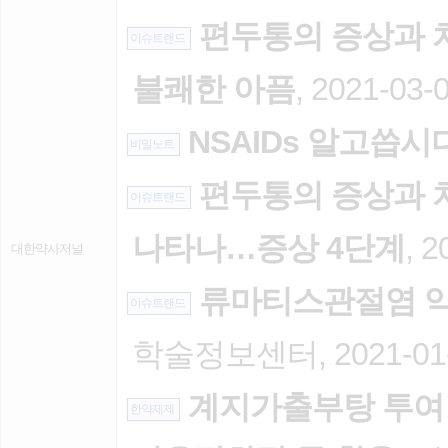
편두통의 증상과 치
이슈트랜드
불쾌한 아픔
, 2021-03-
NSAIDs 알고씁시
비밀노트
편두통의 증상과 치
이슈트랜드
나타나…증상 4단계
, 2
대한약사저널
류마티스관절염 약료
이슈트랜드
학술정보센터, 2021-01
계지가출부탕 투여 
한약제제