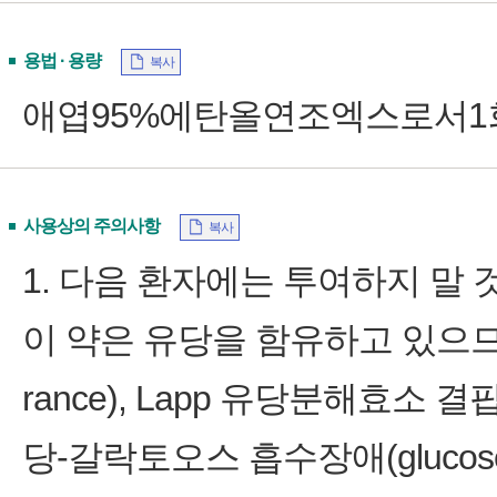
용법 · 용량
복사
애엽95%에탄올연조엑스로서1회
사용상의 주의사항
복사
1. 다음 환자에는 투여하지 말 것
이 약은 유당을 함유하고 있으므로, 
rance), Lapp 유당분해효소 결핍증(
당‑갈락토오스 흡수장애(glucose‑ga