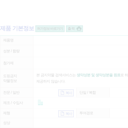
제품 기본정보
허가정보 바로가기
출 력
제품명
성분 / 함량
첨가제
본 금지약물 검색서비스는
생약성분 및 생약성분을 원료
로 
도핑금지
약물정보
제공하지 않습니다.
전문 / 일반
단일 / 복합
복사
제조 / 수입사
제형
투여경로
복사
성상