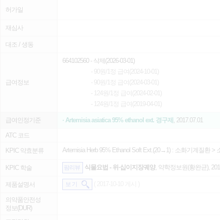
허가일
재심사
대조 / 생동
664102560
- 삭제(2026-03-01)
- 90원/1정 급여(2024-10-01)
급여정보
- 90원/1정 급여(2024-03-01)
- 124원/1정 급여(2024-02-01)
- 124원/1정 급여(2019-04-01)
급여인정기준
· Artemisia asiatica 95% ethanol ext. 경구제
, 2017.07.01
ATC 코드
Artemisia Herb 95% Ethanol Soft Ext.(20→1) :
소화기계질환
>
KPIC 약효분류
식물요법 - 위·십이지장궤양
, 약학정보원(황완균), 2014
KPIC 학술
팜리뷰
( 2017-10-10 게시 )
제품설명서
보 기
의약품안전성
정보(DUR)