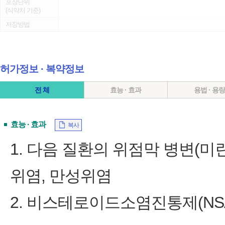
포장단위
(식약처 기준)
저장방법
허가정보 ∙ 복약정보
전 체
효능 · 효과
용법 · 용
효능 · 효과
복사
1. 다음 질환의 위점막 병변(미란
위염, 만성위염
2. 비스테로이드소염진통제(NSA