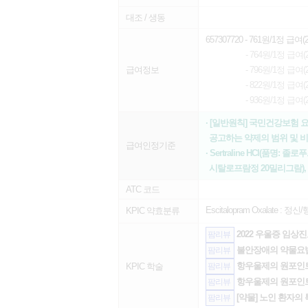
대조 / 생동
657307720
- 761원/1정 급여(20
- 764원/1정 급여(20
급여정보
- 796원/1정 급여(20
- 822원/1정 급여(20
- 936원/1정 급여(20
· [일반원칙] 국민건강보험
공고하는 약제의 범위 및 
급여인정기준
· Sertraline HCl(품명: 졸
시탈로프람정 20밀리그람), Es
ATC 코드
Escitalopram Oxalate :
정신/
KPIC 약효분류
2022 우울증 임상
팜리뷰
불안장애의 약물요법 -
팜리뷰
항우울제의 원포인트
KPIC 학술
팜리뷰
항우울제의 원포인트
팜리뷰
[약물] 노인 환자의
팜리뷰