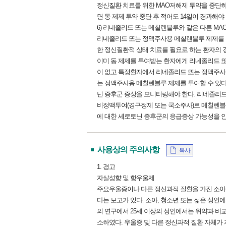
정신질환 치료를 위한 MAO저해제 투약을 중단하고
면 동 제제 투약 중단 후 적어도 14일이 경과해야 
6) 리네졸리드 또는 메칠렌블루와 같은 다른 M
리네졸리드 또는 정맥주사용 메칠렌블루 제제를 투
한 정신질환적 상태 치료를 필요로 하는 환자의 
이미 동 제제를 투여받는 환자에게 리네졸리드 
이 없고 특정환자에서 리네졸리드 또는 정맥주사
는 정맥주사용 메칠렌블루 제제를 투여할 수 있다.
닌 증후군 증상을 모니터링해야 한다. 리네졸리드 
비정맥투여(경구정제 또는 국소주사)로 메칠렌블루
에 대한 세로토닌 증후군의 응급증상 가능성을 인
사용상의 주의사항
복사
1. 경고
자살성향 및 항우울제
주요우울증이나 다른 정신과적 질환을 가진 소아, 
다는 보고가 있다. 소아, 청소년 또는 젊은 성
의 연구에서 25세 이상의 성인에서는 위약과 비
소하였다. 우울증 및 다른 정신과적 질환 자체가 