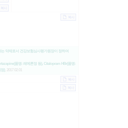
복사
복사
투여하는 약제로서 건강보험심사평가원장이 정하여
rtazapine(품명: 레메론정 등), Citalopram HBr(품명:
해정)
, 2017.02.01
복사
복사