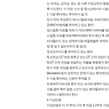
는 적개심, 공격성, 분노 등 다른 비정상적인 행
록 지도한다. 이 약은 소아 및 청소년에서의 사용
2. 다음 환자에는 투여하지 말 것
1) 이 약의 주성분인 에스시탈로프람, 라세미체인
2) MAO저해제를 투여하고 있는 환자
정신질환 치료를 위해 이 약과 MAO 저해제를 병
신질환 치료를 위해 MAO저해제 투여 중단 후 14
리네졸리드 또는 정맥주사용 메칠렌블루 제제와 같
량 항 및 5. 일반적주의 항 참조)
3) 피모자이드를 투여하고 있는 환자
4) 선천성 QT 연장 증후군 또는 QT 간격 연장이
5) QT 간격 연장을 유발하는 약물을 복용중인 환
6) 이 약은 유당을 함유하고 있으므로, 갈락토오스 불내성(gal
labsorption) 등의 유전적인 문제가 있는 환자에
3. 다음 환자에는 신중히 투여할 것
1) 폐쇄우각녹내장 환자 또는 녹내장 병력이 있는 
각을 좁혀 특히 질병 소인이 있는 환자들에게 안
의하여 사용하여야 한다.
4. 이상반응
이상반응은 이 약 투여 시작 후 처음 1-2주에 