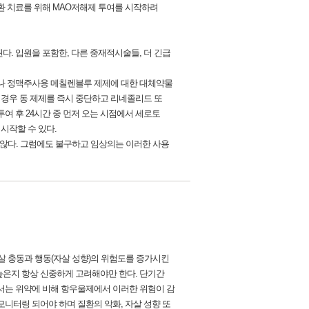
질환 치료를 위해 MAO저해제 투여를 시작하려
. 입원을 포함한, 다른 중재적시술들, 더 긴급
드나 정맥주사용 메칠렌블루 제제에 대한 대체약물
경우 동 제제를 즉시 중단하고 리네졸리드 또
여 후 24시간 중 먼저 오는 시점에서 세로토
시작할 수 있다.
 않다. 그럼에도 불구하고 임상의는 이러한 사용
자살 충동과 행동(자살 성향)의 위험도를 증가시킨
높은지 항상 신중하게 고려해야만 한다. 단기간
에서는 위약에 비해 항우울제에서 이러한 위험이 감
모니터링 되어야 하며 질환의 악화, 자살 성향 또