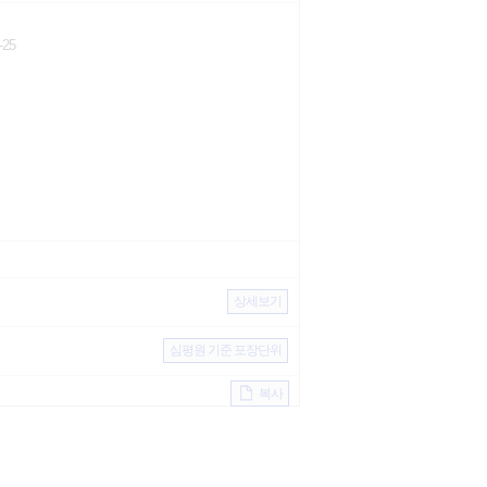
25
상세보기
심평원 기준 포장단위
복사