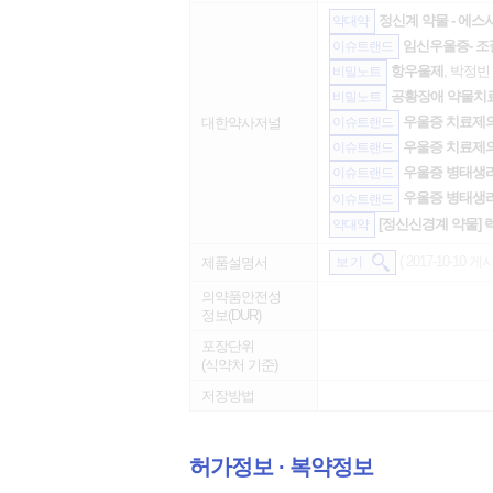
정신계 약물 - 에스
약대약
임신우울증- 조절
이슈트랜드
항우울제
, 박정빈 
비밀노트
공황장애 약물치
비밀노트
우울증 치료제의 
대한약사저널
이슈트랜드
우울증 치료제의 
이슈트랜드
우울증 병태생리
이슈트랜드
우울증 병태생리
이슈트랜드
[정신신경계 약물] 
약대약
( 2017-10-10 게시
제품설명서
보 기
의약품안전성
정보(DUR)
포장단위
(식약처 기준)
저장방법
허가정보 ∙ 복약정보