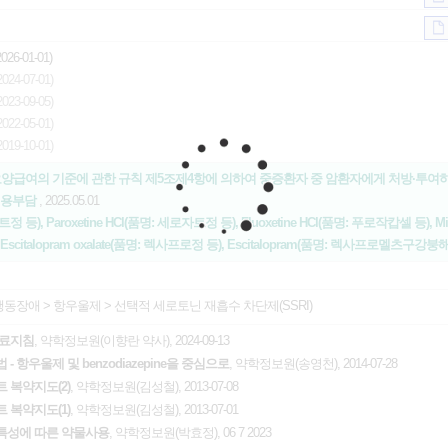
26-01-01)
24-07-01)
23-09-05)
22-05-01)
19-10-01)
 요양급여의 기준에 관한 규칙 제5조제4항에 의하여 중증환자 중 암환자에게 처방·
비용부담
, 2025.05.01
로푸트정 등), Paroxetine HCl(품명: 세로자트정 등), Fluoxetine HCl(품명: 푸로작캅셀 등), Mi
citalopram oxalate(품명: 렉사프로정 등), Escitalopram(품명: 렉사프로멜츠구강붕
행동장애
>
항우울제
>
선택적 세로토닌 재흡수 차단제(SSRI)
진료지침
, 약학정보원(이향란 약사), 2024-09-13
 항우울제 및 benzodiazepine을 중심으로
, 약학정보원(송영천), 2014-07-28
 복약지도(2)
, 약학정보원(김성철), 2013-07-08
 복약지도(1)
, 약학정보원(김성철), 2013-07-01
 특성에 따른 약물사용
, 약학정보원(박효정), 06 7 2023