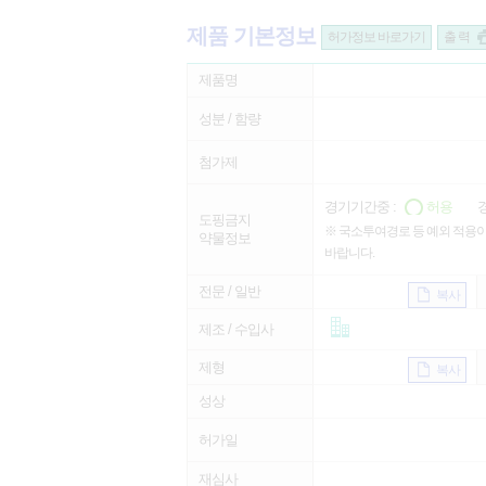
제품 기본정보
허가정보 바로가기
출 력
제품명
성분 / 함량
첨가제
경기기간중 :
허용
경
도핑금지
※ 국소투여경로 등 예외 적용이
약물정보
바랍니다.
전문 / 일반
복사
제조 / 수입사
제형
복사
성상
허가일
재심사