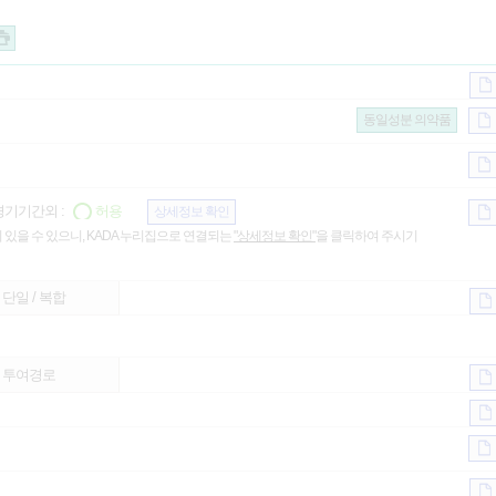
동일성분 의약품
기기간외 :
허용
상세정보 확인
 있을 수 있으니, KADA 누리집으로 연결되는
"상세정보 확인"
을 클릭하여 주시기
단일 / 복합
투여경로