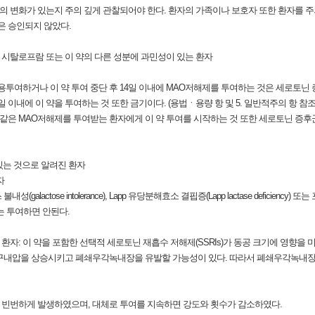
동의 변화가 있는지 주의 깊게 관찰되어야 한다. 환자의 가족이나 보호자 또한 환자를 
은 승인되지 않았다.
 시탈로프람 또는 이 약의 다른 성분에 과민성이 있는 환자
용투여하거나 이 약 투여 중단 후 14일 이내에 MAO저해제를 투여하는 것은 세로토닌
일 이내에 이 약을 투여하는 것 또한 금기이다. (용법ㆍ용량 항 및 5. 일반적주의 항 참조
은 MAO저해제를 투여받는 환자에게 이 약 투여를 시작하는 것 또한 세로토닌 증후
 있는 것으로 알려진 환자
자
actose intolerance), Lapp 유당분해효소 결핍증(Lapp lactase deficiency) 또
게는 투여하면 안된다.
환자: 이 약을 포함한 선택적 세로토닌 재흡수 저해제(SSRIs)가 동공 크기에 영향을 
구내압을 상승시키고 폐쇄우각녹내장을 유발할 가능성이 있다. 따라서 폐쇄우각녹내장 
가장 빈번하게 발생하였으며, 대체로 투여를 지속하면 강도와 횟수가 감소하였다.