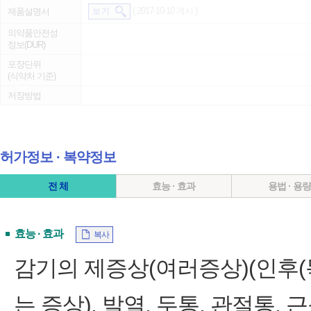
( 2017-10-10 게시 )
제품설명서
보 기
의약품안전성
정보(DUR)
포장단위
(식약처 기준)
저장방법
허가정보 ∙ 복약정보
전 체
효능 · 효과
용법 · 용
효능 · 효과
복사
감기의 제증상(여러증상)(인후(목
는 증상), 발열, 두통, 관절통, 