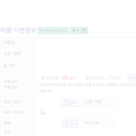
제품 기본정보
허가정보 바로가기
출 력
제품명
성분 / 함량
첨가제
· 경기기간중 :
금지
· 경기기간외 :
허용
상세
도핑금지
※ 국소투여경로 등 예외 적용이 있을 수 있으니, KADA 누리집으로
약물정보
바랍니다.
전문 / 일반
단일 / 복합
복사
제조 / 수입사
제형
투여경로
복사
성상