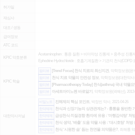
허가일
재심사
대조 / 생동
급여정보
ATC 코드
Acetaminophen :
통증 질환
>
비마약성 진통제
>
중추성 진통
KPIC 약효분류
Ephedrine Hydrochloride :
호흡기계질환
>
기관지 천식(COPD 
[Trend Focus] 천식 치료의 최신지견
, 약학정보원(윤누리)
팜리뷰
천식 치료 약물의 안전성 정보
, 약학정보원(대한약사회 
팜리뷰
KPIC 학술
[Pharmacotherapy Today] 천식(asthma) 국내
팜리뷰
아세트아미노펜 바로알기
, 약학정보원(곽혜선), 2013-0
팜리뷰
진해제의 핵심 포인트
, 박정빈 약사, 2021-04-26
비밀노트
천식과 신장기능의 상관관계는? - 흉통을 동반한 
한약제제
급성천식·치질경향 환자에 유용 : ‘마행감석탕’ 처
대한약사저널
한약제제
천식 생약, ‘배출’ 도움 약물 사용 : ‘대시호탕’ 처방
한약제제
천식 ‘시원한 숨’ 돕는 천연물 의약품은?
, 최해륭 약사
한약제제