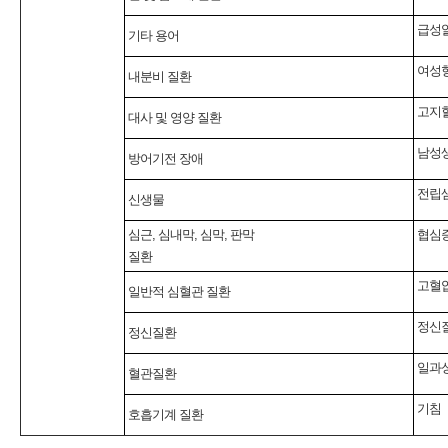
급성
기타 용어
여성
내분비 질환
고지
대사 및 영양 질환
남성
방어기전 장애
전립
신생물
심근, 심내막, 심막, 판막
협심
질환
고혈
일반적 심혈관 질환
정신
정신질환
일과
혈관질환
기침
호흡기계 질환