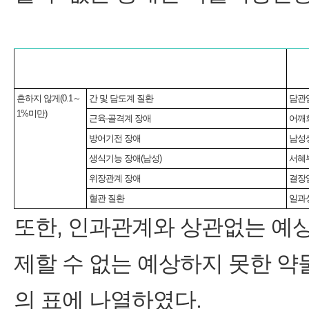
흔하지 않게(0.1～
간 및 담도계 질환
담관
1%미만)
근육-골격계 장애
어깨
방어기전 장애
남성
생식기능 장애(남성)
서혜
위장관계 장애
결장
혈관 질환
일과
또한, 인과관계와 상관없는 예
제할 수 없는 예상하지 못한 
의 표에 나열하였다.