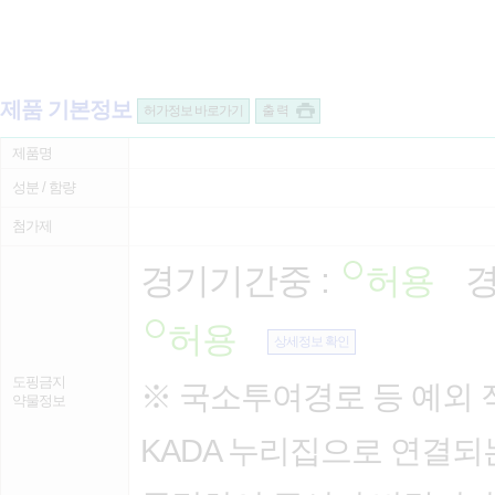
제품 기본정보
허가정보 바로가기
출 력
제품명
성분 / 함량
첨가제
경기기간중 :
허용
경
허용
상세정보 확인
도핑금지
※ 국소투여경로 등 예외 
약물정보
KADA 누리집으로 연결