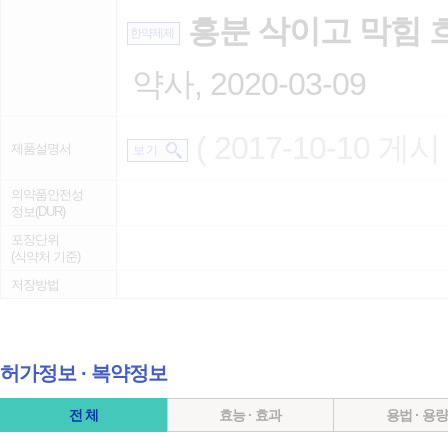
흥분 삭이고 막힘 
한약제제
약사, 2020-03-09
( 2017-10-10 게시 
제품설명서
보 기
의약품안전성
정보(DUR)
포장단위
(식약처 기준)
저장방법
허가정보 ∙ 복약정보
전 체
효능 · 효과
용법 · 용