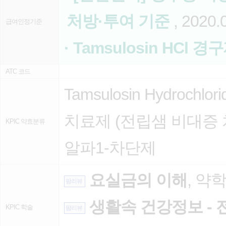
처방·투여 기준
, 2020.
급여인정기준
· Tamsulosin HCl 경
ATC 코드
Tamsulosin Hydrochlori
치료제 (전립샘 비대증 
KPIC 약효분류
알파1-차단제
요실금의 이해
, 약학
팜리뷰
생활속 건강정보 -
KPIC 학술
팜리뷰