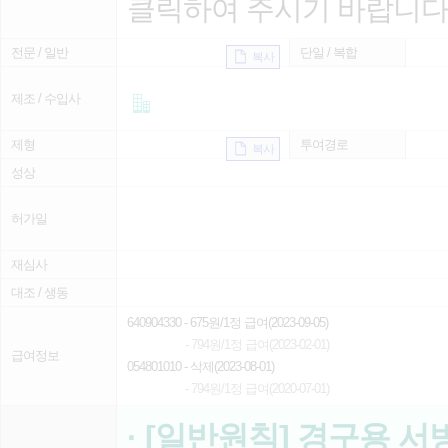
클릭하여 주시기 바랍니다
전문 / 일반
단일 / 복합
복사
제조 / 수입사
제형
투여경로
복사
성상
허가일
재심사
대조 / 생동
640904330
- 675원/1정 급여(2023-09-05)
- 794원/1정 급여(2023-02-01)
급여정보
054801010
- 삭제(2023-08-01)
- 794원/1정 급여(2020-07-01)
· [일반원칙] 경구용 서