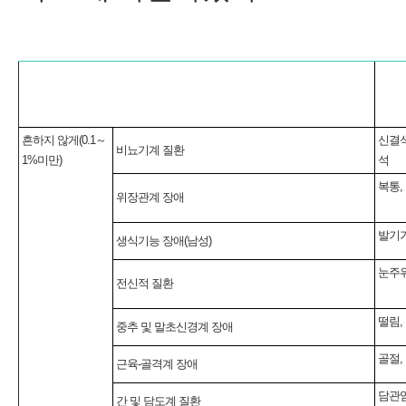
흔하지 않게(0.1～
신결석
비뇨기계 질환
1%미만)
석
복통,
위장관계 장애
발기기
생식기능 장애(남성)
눈주위
전신적 질환
떨림,
중추 및 말초신경계 장애
골절
근육-골격계 장애
담관
간 및 담도계 질환