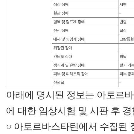
심장 장애
서맥
혈관 장애
-
혈액 및 림프계 장애
빈혈
전신 장애
탈장
대사 및 영양계 장애
고칼륨혈
위장관 장애
-
간담도 장애
황달
생식계 및 유방 장애
발기 기능
피부 및 피하조직 장애
피부 종
신생물
-
아래에 명시된 정보는 아토르바
에 대한 임상시험 및 시판 후 
○ 아토르바스타틴에서 수집된 