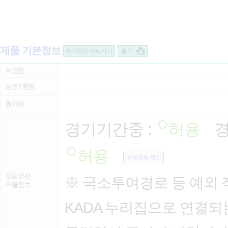
제품 기본정보
허가정보 바로가기
출 력
제품명
성분 / 함량
첨가제
경기기간중 :
허용
경
허용
상세정보 확인
도핑금지
※ 국소투여경로 등 예외 
약물정보
KADA 누리집으로 연결