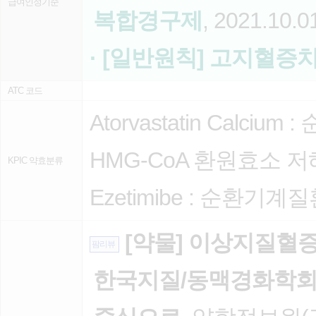
급여인정기준
복합경구제
, 2021.10.0
· [일반원칙] 고지혈증
ATC 코드
Atorvastatin Calcium :
HMG-CoA 환원효소 
KPIC 약효분류
Ezetimibe :
순환기계질
[약물] 이상지질혈증
팜리뷰
한국지질/동맥경화학회 