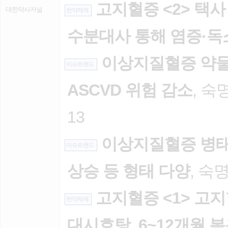
고지혈증 <2> 택사
대한약사저널
한약제제
수분대사 통해 염증·독
이상지질혈증 약물치
이슈트랜드
ASCVD 위험 감소
, 숙
13
이상지질혈증 병태
이슈트랜드
상승 등 형태 다양
, 숙
고지혈증 <1> 고지
한약제제
대시호탕, 6~12개월 