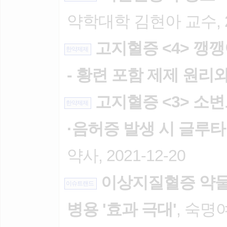
약학대학 김현아 교수, 20
고지혈증 <4> 깽
한약제제
- 황련 포함 제제 원리
고지혈증 <3> 소변
한약제제
·음허증 발생 시 글루
약사, 2021-12-20
이상지질혈증 약물요법
이슈트랜드
병용 '효과 극대'
, 숙명