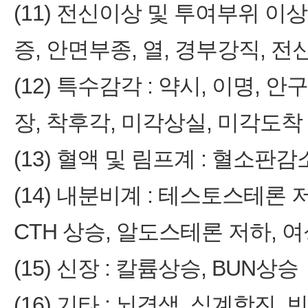
(11) 전신이상 및 투여부위 이상
증, 안면부종, 열, 경부강직, 
(12) 특수감각 : 약시, 이명, 
장, 착후각, 미각상실, 미각도착
(13) 혈액 및 림프계 : 혈소판
(14) 내분비계 : 테스토스테론 
CTH 상승, 알도스테론 저하, 
(15) 신장 : 칼륨상승, BUN상승
(16) 기타 : 뇌경색, 심계항진, 