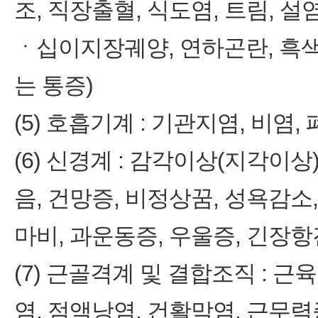
조, 직장출혈, 식도염, 트림, 설
ㆍ십이지장궤양, 연하곤란, 흑색
는 통증)
(5) 호흡기계 : 기관지염, 비염,
(6) 신경계 : 감각이상(지각이상
음, 건망증, 비정상꿈, 성욕감소
마비, 과운동증, 우울증, 긴장항
(7) 근골격계 및 결합조직 : 근
염, 점액낭염, 건활막염, 근무력증