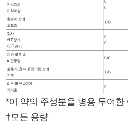
0
지각감퇴
0
지각이상
혈관계 장애
1.08
고혈압
검사
0
ALT 증가
0
GGT 증가
감염 및 침습
0.54
비인두염
호흡기, 흉부 및 종격동 장애
1.08
기침
피부 및 부속기계
0
가려움
*이 약의 주성분을 병용 투여
†모든 용량