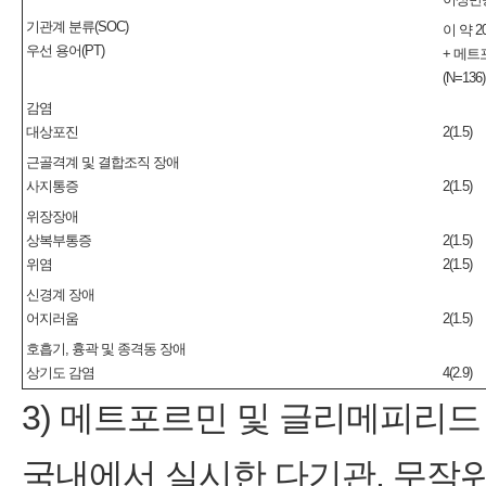
기관계 분류(SOC)
이 약 2
우선 용어(PT)
+ 메트
(N=136
감염
대상포진
2(1.5)
근골격계 및 결합조직 장애
사지통증
2(1.5)
위장장애
상복부통증
2(1.5)
위염
2(1.5)
신경계 장애
어지러움
2(1.5)
호흡기, 흉곽 및 종격동 장애
상기도 감염
4(2.9)
3) 메트포르민 및 글리메피리
국내에서 실시한 다기관, 무작위 