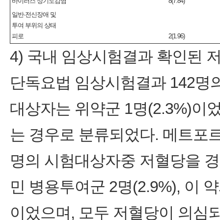
바이러스 상기도감염
8(7.84)
일반∙전신장애 및
투여 부위의 상태
피로
2(1.96)
4) 국내 임상시험결과 확인된 
단독요법 임상시험결과 142명
대상자는 위약군 1명(2.3%)
는 경우로 분류되었다. 메트포
명의 시험대상자중 저혈당을 
민 병용투여군 2명(2.9%), 이 
이었으며, 모두 저혈당이 의심