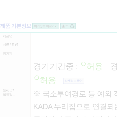
제품 기본정보
허가정보 바로가기
출 력
제품명
성분 / 함량
첨가제
경기기간중 :
허용
경
허용
상세정보 확인
도핑금지
※ 국소투여경로 등 예외 
약물정보
KADA 누리집으로 연결