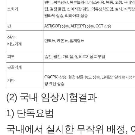
변비, 복부팽만, 복부불쾌감, 메스꺼움, 복통, 고창, 구내염,
소화기
립, 결장 폴립, 십이지장 궤양, 역류성식도염, 설사, 식욕감
밀라제 상승, 리파아제 상승
간
AST(GOT) 상승, ALT(GPT) 상승, GGT 상승
신장∙
단백뇨, 케톤뇨, 잠재혈뇨
비뇨기계
피부
습진, 발진, 가려움, 알레르기성 피부염
근골격계
CK(CPK) 상승, 혈청 칼륨 농도 상승, 권태감, 알레르기성 
기타
청 요산 상승
(2) 국내 임상시험결과
1) 단독요법
국내에서 실시한 무작위 배정, 이