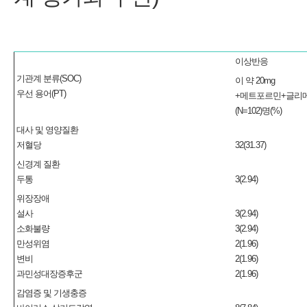
이상반응
기관계 분류(SOC)
이 약 20mg
우선 용어(PT)
+메트포르민+글리
(N=102)명(%)
대사 및 영양질환
저혈당
32(31.37)
신경계 질환
두통
3(2.94)
위장장애
설사
3(2.94)
소화불량
3(2.94)
만성위염
2(1.96)
변비
2(1.96)
과민성대장증후군
2(1.96)
감염증 및 기생충증