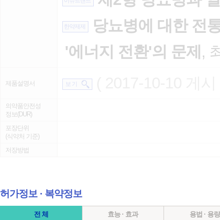
이슈트랜드
당뇨병에 대한 전통
한약제제
'에너지 전환'의 문제
, 
( 2017-10-10 게시 
제품설명서
보 기
의약품안전성
정보(DUR)
포장단위
(식약처 기준)
저장방법
허가정보 ∙ 복약정보
전 체
효능 · 효과
용법 · 용