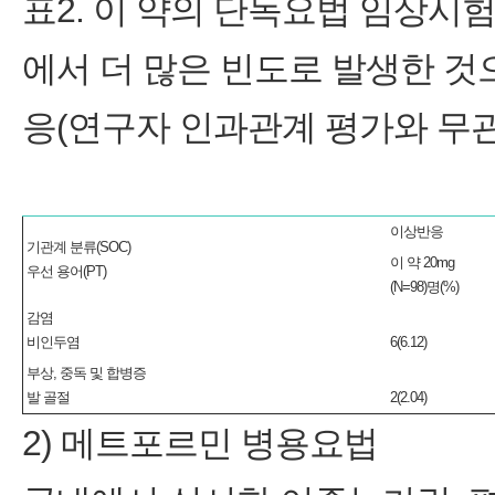
표2. 이 약의 단독요법 임상시험
에서 더 많은 빈도로 발생한 것
응(연구자 인과관계 평가와 무관
이상반응
기관계 분류(SOC)
이 약 20mg
우선 용어(PT)
(N=98)명(%)
감염
비인두염
6(6.12)
부상, 중독 및 합병증
발 골절
2(2.04)
2) 메트포르민 병용요법