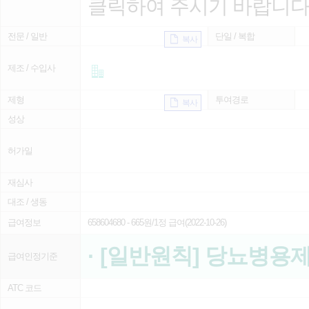
클릭하여 주시기 바랍니다
전문 / 일반
단일 / 복합
복사
제조 / 수입사
제형
투여경로
복사
성상
허가일
재심사
대조 / 생동
급여정보
658604680
- 665원/1정 급여(2022-10-26)
· [일반원칙] 당뇨병용
급여인정기준
ATC 코드