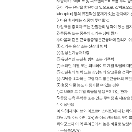
5) 글레카프레비르 및 피브렌타스비르를 투여 중
6) 이 약은 유당을 함유하고 있으므로, 갈락토오스 불내성(gal
labsorption) 등의 유전적인 문제가 있는 환자에
3. 다음 환자에는 신중히 투여할 것
1) 알코올 중독자 또는 간질환의 병력이 있는 환
2) 중등증 또는 중증의 간기능 장애 환자
3) 다음과 같은 근육병증/횡문근융해에 걸리기 쉬
(1) 신기능 손상 또는 신장애 병력
(2) 갑상선기능저하증
(3) 유전적인 근질환 병력 또는 가족력
(4) 스타틴 계열 또는 피브레이트 계열 약물에 대
(5) 간질환의 병력 또는 상당량의 알코올을 섭취
(6) 70세를 초과하는 고령자로 횡문근융해의 요
(7) 혈중 약물 농도가 증가할 수 있는 경우
4) 피브레이트 계열 약물을 병용투여하는 환자
5) 중증 근육 무력증 또는 안근 무력증 환자(같
4. 이상반응
이 약(에제티미브와 아토르바스타틴)에 대한 위약 대조 
패닉: 5%, 아시아인: 3%) 중 이상반응으로 투여
위약군보다 이 약 투여군에서 높은 비율로 발생하
ㆍ근육통(0.8%)