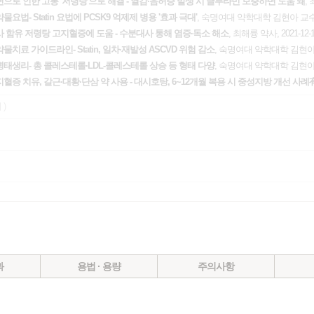
변으로 인한 고통 '저령탕'으로 해결 - 열감·음허증 발생 시 글루타민 보충하면 도움 돼
, 
요법- Statin 요법에 PCSK9 억제제 병용 '효과 극대'
, 숙명여대 약학대학 김현아 교수, 2
사 함유 저령탕 고지혈증에 도움 - 수분대사 통해 염증·독소 해소
, 최해륭 약사, 2021-12-
치료 가이드라인- Statin, 일차·재발성 ASCVD 위험 감소
, 숙명여대 약학대학 김현아 교수
태생리- 총 콜레스테롤·LDL-콜레스테롤 상승 등 형태 다양
, 숙명여대 약학대학 김현아 교수
지혈증 치유, 갈근·대황·단삼 약 사용 - 대시호탕, 6~12개월 복용 시 중성지방 개선 사례
 )
과
용법 · 용량
주의사항