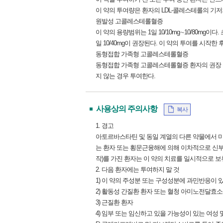
이 약의 투여량은 환자의 LDL-콜레스테롤의 기저
원발성 고콜레스테롤혈증
이 약의 용량범위는 1일 10/10mg∼10/80mg이다
일 10/40mg이 권장된다. 이 약의 투여를 시작
동형접합 가족형 고콜레스테롤혈증
동형접합 가족형 고콜레스테롤혈증 환자의 권장 용량은 
지 않는 경우 투여한다.
사용상의 주의사항
복사
1. 경고
아토르바스타틴 및 동일 계열의 다른 약물에서 
는 환자 또는 횡문근융해에 의해 이차적으로 신부전이
작)를 가진 환자는 이 약의 치료를 일시적으로 보류하
2. 다음 환자에는 투여하지 말 것
1) 이 약의 주성분 또는 구성성분에 과민반응이 
2) 활동성 간질환 환자 또는 혈청 아미노전달효소 
3) 근질환 환자
4) 임부 또는 임신하고 있을 가능성이 있는 여성 및 