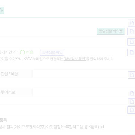
동일성분 의약품
기기간외 :
허용
상세정보 확인
 있을 수 있으니, KADA 누리집으로 연결되는
"상세정보 확인"
을 클릭하여 주시기
단일 / 복합
투여경로
3품목
 결과(에이프로젠제약(주),아젯탐정10-40밀리그램 등 3품목).pdf