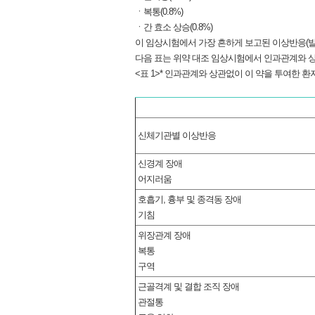
ㆍ복통(0.8%)
ㆍ간 효소 상승(0.8%)
이 임상시험에서 가장 흔하게 보고된 이상반응(발생률이
다음 표는 위약 대조 임상시험에서 인과관계와 상
<표 1>* 인과관계와 상관없이 이 약을 투여한 
신체기관별 이상반응
신경계 장애
어지러움
호흡기, 흉부 및 종격동 장애
기침
위장관계 장애
복통
구역
근골격계 및 결합 조직 장애
관절통