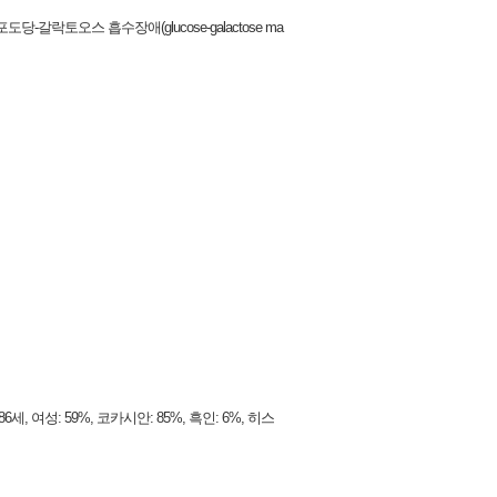
는 포도당-갈락토오스 흡수장애(glucose-galactose ma
여성: 59%, 코카시안: 85%, 흑인: 6%, 히스