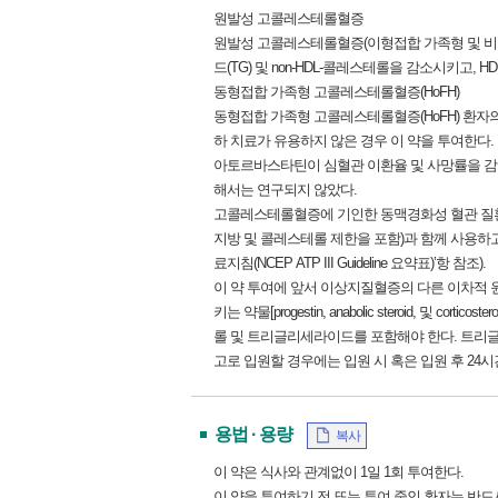
원발성 고콜레스테롤혈증
원발성 고콜레스테롤혈증(이형접합 가족형 및 비가족형)
드(TG) 및 non-HDL-콜레스테롤을 감소시키고,
동형접합 가족형 고콜레스테롤혈증(HoFH)
동형접합 가족형 고콜레스테롤혈증(HoFH) 환자의 상
하 치료가 유용하지 않은 경우 이 약을 투여한다.
아토르바스타틴이 심혈관 이환율 및 사망률을 감소시키는 
해서는 연구되지 않았다.
고콜레스테롤혈증에 기인한 동맥경화성 혈관 질환
지방 및 콜레스테롤 제한을 포함)과 함께 사용하고
료지침(NCEP ATP III Guideline 요약표)’항 참조).
이 약 투여에 앞서 이상지질혈증의 다른 이차적 원
키는 약물[progestin, anabolic steroid,
롤 및 트리글리세라이드를 포함해야 한다. 트리글리세
고로 입원할 경우에는 입원 시 혹은 입원 후 24시
용법 · 용량
복사
이 약은 식사와 관계없이 1일 1회 투여한다.
이 약을 투여하기 전 또는 투여 중인 환자는 반