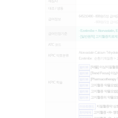
재심사
대조 / 생동
645210480
- 808원/1정 급여(20
급여정보
- 808원/1정 급여(20
· Ezetimibe + Atorvastatin
급여인정기준
· [일반원칙] 고지혈증치료
ATC 코드
Atorvastatin Calcium Trihydrat
KPIC 약효분류
Ezetimibe :
순환기계질환
>
[약물] 이상지질혈증
팜리뷰
[Trend Focus
팜리뷰
[Pharmacothera
팜리뷰
KPIC 학술
고지혈증 약물요법(3
팜리뷰
고지혈증 약물요법(2
팜리뷰
고지혈증의 약물요법
팜리뷰
지질혈증약 상호
이슈트랜드
고지혈증 <4> 
한약제제