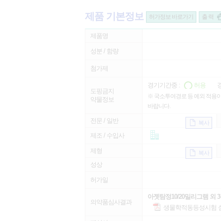
제품 기본정보
허가정보 바로가기
출 력
제품명
성분 / 함량
첨가제
경기기간중 :
허용
경
도핑금지
※ 국소투여경로 등 예외 적용이
약물정보
바랍니다.
전문 / 일반
복사
제조 / 수입사
제형
복사
성상
허가일
아젯탐정10/20밀리그램 외 
의약품심사결과
생물학적동등성시험 심사