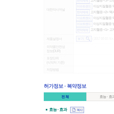
고지혈증 <3> 소
한약제제
이상지질혈증 약물
이슈트랜드
대한약사저널
고지혈증 <2> 택
한약제제
이상지질혈증 약물
이슈트랜드
이상지질혈증 병
이슈트랜드
고지혈증 <1> 고
한약제제
( 2017-10-10 게시
제품설명서
보 기
의약품안전성
정보(DUR)
포장단위
(식약처 기준)
저장방법
허가정보 ∙ 복약정보
전 체
효능 · 효
효능 · 효과
복사