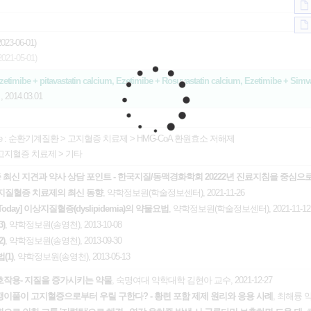
23-06-01)
21-05-01)
, Ezetimibe + pitavastatin calcium, Ezetimibe + Rosuvastatin calcium, Ezetimibe +
제
, 2014.03.01
e :
순환기계질환
>
고지혈증 치료제
>
HMG-CoA 환원효소 저해제
고지혈증 치료제
>
기타
 최신 지견과 약사 상담 포인트 - 한국지질/동맥경화학회 20222년 진료지침을 중심으
] 이상지질혈증 치료제의 최신 동향
, 약학정보원(학술정보센터), 2021-11-26
py Today] 이상지질혈증(dyslipidemia)의 약물요법
, 약학정보원(학술정보센터), 2021-11-12
)
, 약학정보원(송영천), 2013-10-08
)
, 약학정보원(송영천), 2013-09-30
(1)
, 약학정보원(송영천), 2013-05-13
작용- 지질을 증가시키는 약물
, 숙명여대 약학대학 김현아 교수, 2021-12-27
깽깽이풀이 고지혈증으로부터 우릴 구한다? - 황련 포함 제제 원리와 응용 사례
, 최해륭 약사