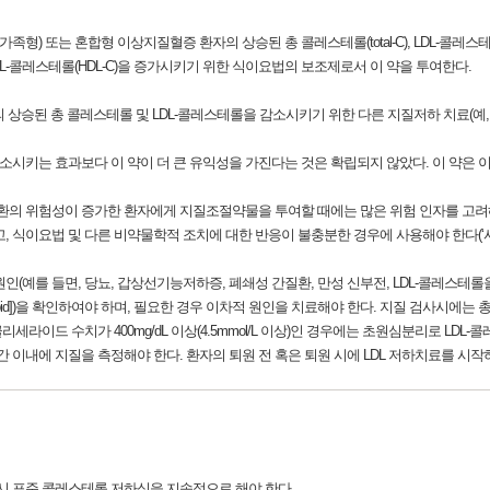
 또는 혼합형 이상지질혈증 환자의 상승된 총 콜레스테롤(total-C), LDL-콜레스테롤(LD
 HDL-콜레스테롤(HDL-C)을 증가시키기 위한 식이요법의 보조제로서 이 약을 투여한다.
승된 총 콜레스테롤 및 LDL-콜레스테롤을 감소시키기 위한 다른 지질저하 치료(예, LDL-
효과보다 이 약이 더 큰 유익성을 가진다는 것은 확립되지 않았다. 이 약은 이상지질혈증의 Fred
의 위험성이 증가한 환자에게 지질조절약물을 투여할 때에는 많은 위험 인자를 고려
, 식이요법 및 다른 비약물학적 조치에 대한 반응이 불충분한 경우에 사용해야 한다(‘사용
인(예를 들면, 당뇨, 갑상선기능저하증, 폐쇄성 간질환, 만성 신부전, LDL-콜레스테롤
 및 corticosteroid])을 확인하여야 하며, 필요한 경우 이차적 원인을 치료해야 한다. 지질 검사
라이드 수치가 400mg/dL 이상(4.5mmol/L 이상)인 경우에는 초원심분리로 LDL
간 이내에 지질을 측정해야 한다. 환자의 퇴원 전 혹은 퇴원 시에 LDL 저하치료를 시작
드시 표준 콜레스테롤 저하식을 지속적으로 해야 한다.