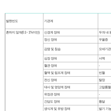
발현빈도
기관계
흔하지 않게(0.1~ 1%미만)
신경계 장애
두개 내 
정신 장애
우울증
감염 및 침습
모세기관지
심장 장애
서맥
혈관 장애
-
혈액 및 림프계 장애
빈혈
전신 장애
탈장
대사 및 영양계 장애
고칼륨혈
위장관 장애
-
간담도 장애
황달
생식계 및 유방 장애
발기 기능