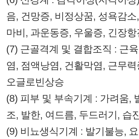
음, 건망증, 비정상꿈, 성욕감소
마비, 과운동증, 우울증, 긴장항
(7) 근골격계 및 결합조직 : 근
염, 점액낭염, 건활막염, 근무력증
오글로빈상승
(8) 피부 및 부속기계 : 가려움
조, 발한, 여드름, 두드러기, 습
(9) 비뇨생식기계 : 발기불능, 