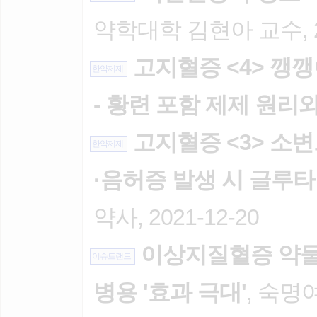
약학대학 김현아 교수, 20
고지혈증 <4> 깽
한약제제
- 황련 포함 제제 원리
고지혈증 <3> 소변
한약제제
·음허증 발생 시 글루
약사, 2021-12-20
이상지질혈증 약물요법
이슈트랜드
병용 '효과 극대'
, 숙명