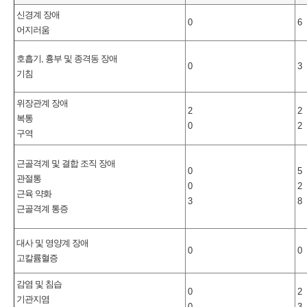
신경계 장애
0
6
어지러움
호흡기, 흉부 및 종격동 장애
0
3
기침
위장관계 장애
2
2
복통
0
2
구역
근골격계 및 결합 조직 장애
0
5
관절통
0
2
근육 약화
3
8
근골격계 통증
대사 및 영양계 장애
0
0
고칼륨혈증
감염 및 침습
0
2
기관지염
0
3