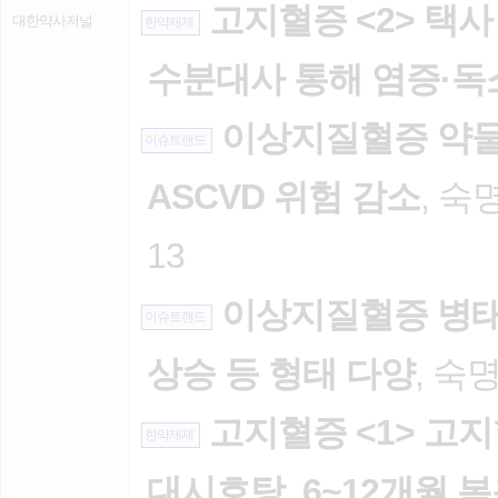
고지혈증 <2> 택사
대한약사저널
한약제제
수분대사 통해 염증·독
이상지질혈증 약물치
이슈트랜드
ASCVD 위험 감소
, 숙
13
이상지질혈증 병태
이슈트랜드
상승 등 형태 다양
, 숙
고지혈증 <1> 고지
한약제제
대시호탕, 6~12개월 