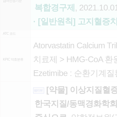
급여인정기준
복합경구제
, 2021.10.0
· [일반원칙] 고지혈증
ATC 코드
Atorvastatin Calcium Tri
치료제
>
HMG-CoA 
KPIC 약효분류
Ezetimibe :
순환기계질
[약물] 이상지질혈증
팜리뷰
한국지질/동맥경화학회 