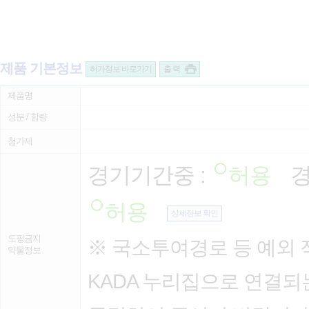
제품 기본정보
허가정보 바로가기
출 력
제품명
성분 / 함량
첨가제
경기기간중 :
허용
경
허용
상세정보 확인
도핑금지
※ 국소투여경로 등 예외 
약물정보
KADA 누리집으로 연결