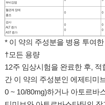
부비강염
혈관계 장애
0
0
홍조
검사
0
0
ALT 증가
0
0
AST 증가
* 이 약의 주성분을 병용 투여
†모든 용량
12주 임상시험을 완료한 후, 적
간 이 약의 주성분인 에제티미브
0 ~ 10/80mg)하거나 아토르바
티미브와 아토르바스타틴의 장기