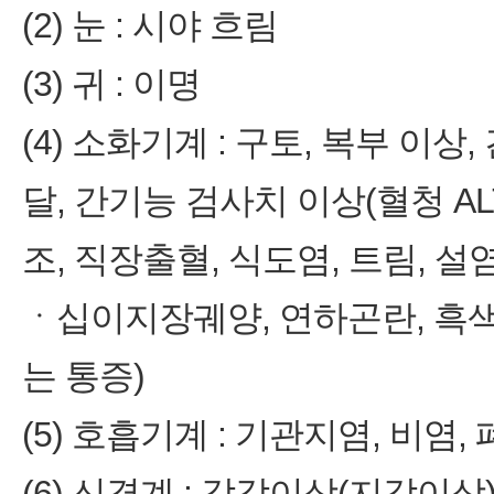
(2) 눈 : 시야 흐림
(3) 귀 : 이명
(4) 소화기계 : 구토, 복부 이
달, 간기능 검사치 이상(혈청 AL
조, 직장출혈, 식도염, 트림, 설
ㆍ십이지장궤양, 연하곤란, 흑색
는 통증)
(5) 호흡기계 : 기관지염, 비염,
(6) 신경계 : 감각이상(지각이상