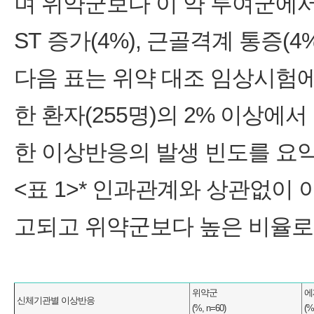
며 위약군보다 이 약 투여군에서 높
ST 증가(4%), 근골격계 통증(4
다음 표는 위약 대조 임상시험
한 환자(255명)의 2% 이상
한 이상반응의 발생 빈도를 요약
<표 1>* 인과관계와 상관없이 
고되고 위약군보다 높은 비율로
위약군
에
신체기관별 이상반응
(%, n=60)
(%