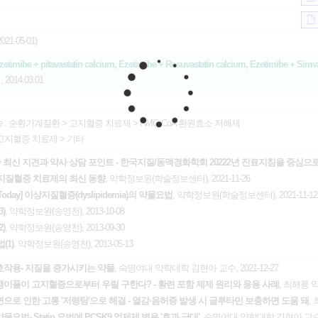
21-05-01)
, Ezetimibe + pitavastatin calcium, Ezetimibe + Rosuvastatin calcium, Ezetimibe +
제
, 2014.03.01
e :
순환기계질환
>
고지혈증 치료제
>
HMG-CoA 환원효소 저해제
고지혈증 치료제
>
기타
 최신 지견과 약사 상담 포인트 - 한국지질/동맥경화학회 20222년 진료지침을 중심으
] 이상지질혈증 치료제의 최신 동향
, 약학정보원(학술정보센터), 2021-11-26
py Today] 이상지질혈증(dyslipidemia)의 약물요법
, 약학정보원(학술정보센터), 2021-11-12
)
, 약학정보원(송영천), 2013-10-08
)
, 약학정보원(송영천), 2013-09-30
(1)
, 약학정보원(송영천), 2013-05-13
작용- 지질을 증가시키는 약물
, 숙명여대 약학대학 김현아 교수, 2021-12-27
깽깽이풀이 고지혈증으로부터 우릴 구한다? - 황련 포함 제제 원리와 응용 사례
, 최해륭 약사
변으로 인한 고통 '저령탕'으로 해결 - 열감·음허증 발생 시 글루타민 보충하면 도움 돼
, 
요법- Statin 요법에 PCSK9 억제제 병용 '효과 극대'
, 숙명여대 약학대학 김현아 교수, 2