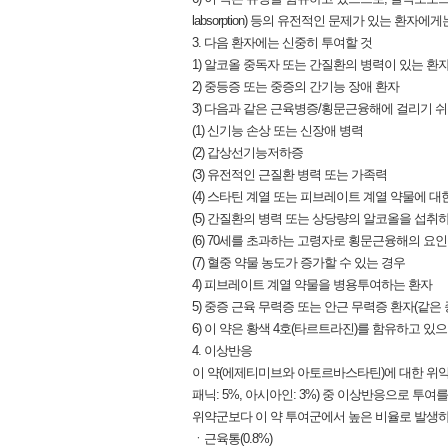
labsorption) 등의 유전적인 문제가 있는 환자에
3. 다음 환자에는 신중히 투여할 것
1) 알코올 중독자 또는 간질환의 병력이 있는 환
2) 중등증 또는 중증의 간기능 장애 환자
3) 다음과 같은 근육병증/횡문근융해에 걸리기 쉬
(1) 신기능 손상 또는 신장애 병력
(2) 갑상선기능저하증
(3) 유전적인 근질환 병력 또는 가족력
(4) 스타틴 계열 또는 피브레이트 계열 약물에 대
(5) 간질환의 병력 또는 상당량의 알코올을 섭취
(6) 70세를 초과하는 고령자로 횡문근융해의 요
(7) 혈중 약물 농도가 증가할 수 있는 경우
4) 피브레이트 계열 약물을 병용투여하는 환자
5) 중증 근육 무력증 또는 안근 무력증 환자(같
6) 이 약은 황색 4호(타르트라진)를 함유하고 
4. 이상반응
이 약(에제티미브와 아토르바스타틴)에 대한 위약 대조 
패닉: 5%, 아시아인: 3%) 중 이상반응으로 투여
위약군보다 이 약 투여군에서 높은 비율로 발생하
ㆍ근육통(0.8%)