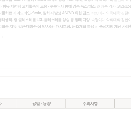
사 함유 저령탕 고지혈증에 도움 - 수분대사 통해 염증·독소 해소
, 최해륭 약사, 2021-12-
치료 가이드라인- Statin, 일차·재발성 ASCVD 위험 감소
, 숙명여대 약학대학 김현아 교수
태생리- 총 콜레스테롤·LDL-콜레스테롤 상승 등 형태 다양
, 숙명여대 약학대학 김현아 교수
지혈증 치유, 갈근·대황·단삼 약 사용 - 대시호탕, 6~12개월 복용 시 중성지방 개선 사례
 )
과
용법 · 용량
주의사항