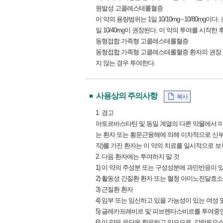
원발성 고콜레스테롤혈증
이 약의 용량범위는 1일 10/10mg∼10/80mg이다
일 10/40mg이 권장된다. 이 약의 투여를 시작
동형접합 가족형 고콜레스테롤혈증
동형접합 가족형 고콜레스테롤혈증 환자의 권장 용량은 
지 않는 경우 투여한다.
사용상의 주의사항
복사
1. 경고
아토르바스타틴 및 동일 계열의 다른 약물에서 
는 환자 또는 횡문근융해에 의해 이차적으로 신부전이
작)를 가진 환자는 이 약의 치료를 일시적으로 보류하
2. 다음 환자에는 투여하지 말 것
1) 이 약의 주성분 또는 구성성분에 과민반응이 
2) 활동성 간질환 환자 또는 혈청 아미노전달효소 
3) 근질환 환자
4) 임부 또는 임신하고 있을 가능성이 있는 여성 및 
5) 글레카프레비르 및 피브렌타스비르를 투여중
6) 이 약은 유당을 함유하고 있으므로, 갈락토오스 불내성(gal