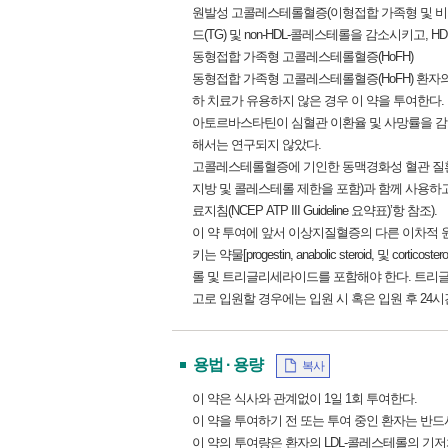
원발성 고콜레스테롤혈증(이형접합 가족형 및 비가족형)
드(TG) 및 non-HDL-콜레스테롤을 감소시키고,
동형접합 가족형 고콜레스테롤혈증(HoFH)
동형접합 가족형 고콜레스테롤혈증(HoFH) 환자의 상
하 치료가 유용하지 않은 경우 이 약을 투여한다.
아토르바스타틴이 심혈관 이환율 및 사망률을 감소시키는 
해서는 연구되지 않았다.
고콜레스테롤혈증에 기인한 동맥경화성 혈관 질환
지방 및 콜레스테롤 제한을 포함)과 함께 사용하고
료지침(NCEP ATP III Guideline 요약표)’항 참조).
이 약 투여에 앞서 이상지질혈증의 다른 이차적 원
키는 약물[progestin, anabolic steroid,
롤 및 트리글리세라이드를 포함해야 한다. 트리글리세
고로 입원할 경우에는 입원 시 혹은 입원 후 24시
용법 · 용량
복사
이 약은 식사와 관계없이 1일 1회 투여한다.
이 약을 투여하기 전 또는 투여 중인 환자는 반
이 약의 투여량은 환자의 LDL-콜레스테롤의 기저