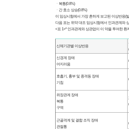
ㆍ복통(0.8%)
ㆍ간 효소 상승(0.8%)
이 임상시험에서 가장 흔하게 보고된 이상반응(발생률이
다음 표는 위약 대조 임상시험에서 인과관계와 상
<표 1>* 인과관계와 상관없이 이 약을 투여한 
신체기관별 이상반응
신경계 장애
어지러움
호흡기, 흉부 및 종격동 장애
기침
위장관계 장애
복통
구역
근골격계 및 결합 조직 장애
관절통