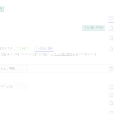
동일성분 의약품
기기간외 :
허용
상세정보 확인
 있을 수 있으니, KADA 누리집으로 연결되는
"상세정보 확인"
을 클릭하여 주시기
단일 / 복합
투여경로