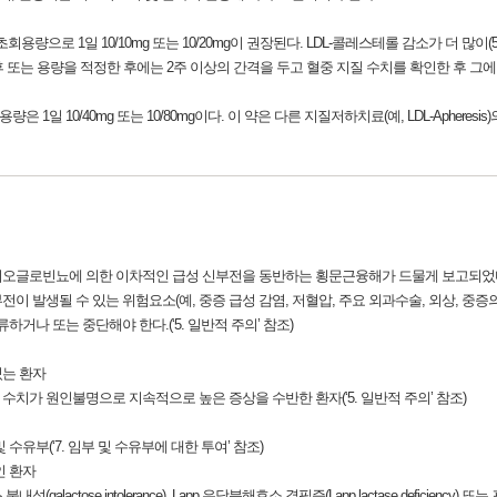
. 초회용량으로 1일 10/10mg 또는 10/20mg이 권장된다. LDL-콜레스테롤 감소가 더 많
한 후 또는 용량을 적정한 후에는 2주 이상의 간격을 두고 혈중 지질 수치를 확인한 후 그
1일 10/40mg 또는 10/80mg이다. 이 약은 다른 지질저하치료(예, LDL-Apher
미오글로빈뇨에 의한 이차적인 급성 신부전을 동반하는 횡문근융해가 드물게 보고되었
 발생될 수 있는 위험요소(예, 중증 급성 감염, 저혈압, 주요 외과수술, 외상, 중증의
거나 또는 중단해야 한다.(‘5. 일반적 주의’ 참조)
있는 환자
수치가 원인불명으로 지속적으로 높은 증상을 수반한 환자(‘5. 일반적 주의’ 참조)
수유부(‘7. 임부 및 수유부에 대한 투여’ 참조)
인 환자
actose intolerance), Lapp 유당분해효소 결핍증(Lapp lactase deficiency) 또