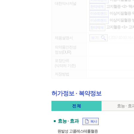
대한약사저널
고지혈증 <2> 택
한약제제
이상지질혈증 약물
이슈트랜드
이상지질혈증 병
이슈트랜드
고지혈증 <1> 고
한약제제
( 2017-10-10 게시
제품설명서
보 기
의약품안전성
정보(DUR)
포장단위
(식약처 기준)
저장방법
허가정보 ∙ 복약정보
전 체
효능 · 효
효능 · 효과
복사
원발성 고콜레스테롤혈증