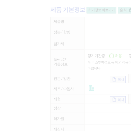
제품 기본정보
허가정보 바로가기
출 력
제품명
성분 / 함량
첨가제
경기기간중 :
허용
경
도핑금지
※ 국소투여경로 등 예외 적용이
약물정보
바랍니다.
전문 / 일반
복사
제조 / 수입사
제형
복사
성상
허가일
재심사