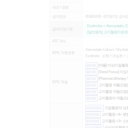
대조 / 생동
급여정보
053601630
- 637원/1정 급여(20
· Ezetimibe + Atorvastatin
급여인정기준
· [일반원칙] 고지혈증치료
ATC 코드
Atorvastatin Calcium Trihydrat
KPIC 약효분류
Ezetimibe :
순환기계질환
>
[약물] 이상지질혈증
팜리뷰
[Trend Focus
팜리뷰
[Pharmacothera
팜리뷰
KPIC 학술
고지혈증 약물요법(3
팜리뷰
고지혈증 약물요법(2
팜리뷰
고지혈증의 약물요법
팜리뷰
지질혈증약 상호
이슈트랜드
고지혈증 <4> 
한약제제
고지혈증 <3> 소
한약제제
이상지질혈증 약물
이슈트랜드