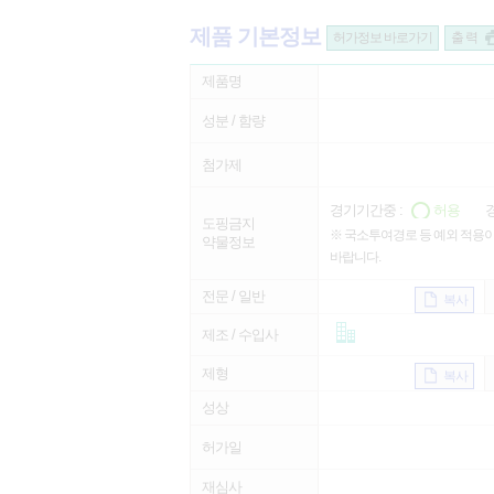
제품 기본정보
허가정보 바로가기
출 력
제품명
성분 / 함량
첨가제
경기기간중 :
허용
경
도핑금지
※ 국소투여경로 등 예외 적용이
약물정보
바랍니다.
전문 / 일반
복사
제조 / 수입사
제형
복사
성상
허가일
재심사