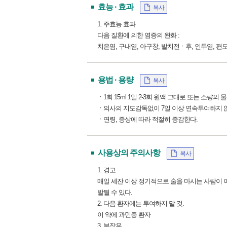
효능 · 효과
복사
1. 주효능 효과
다음 질환에 의한 염증의 완화 :
치은염, 구내염, 아구창, 발치전ㆍ후, 인두염, 
용법 · 용량
복사
ㆍ1회 15ml 1일 2-3회 원액 그대로 또는 소량의
ㆍ의사의 지도감독없이 7일 이상 연속투여하지 
ㆍ연령, 증상에 따라 적절히 증감한다.
사용상의 주의사항
복사
1. 경고
매일 세잔 이상 정기적으로 술을 마시는 사람이 
발될 수 있다.
2. 다음 환자에는 투여하지 말 것.
이 약에 과민증 환자
3. 부작용