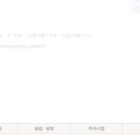
눈ㆍ귀ㆍ치과ㆍ구강용 약물
>
치과ㆍ구강용 약물
>
기타
 약학정보원(최선), 2018-09-17
 )
과
용법 · 용량
주의사항