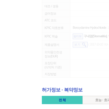
대조 / 생동
급여정보
ATC 코드
Benzydamine Hydrochloride :
KPIC 약효분류
구내염(Stomatitis)
,
KPIC 학술
팜리뷰
( 2017-10-10 게시
제품설명서
보 기
의약품안전성
정보(DUR)
포장단위
(식약처 기준)
저장방법
허가정보 ∙ 복약정보
전 체
효능 · 효