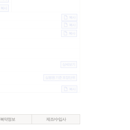
복사
복사
복사
복사
상세보기
심평원 기준 포장단위
복사
복약정보
제조/수입사