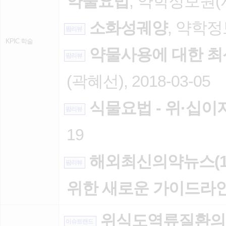
약물요법
, 약학정보원(서다
소화성궤양
, 약학정보
팜리뷰
KPIC 학술
약물사용에 대한 최
팜리뷰
(곽혜선), 2018-03-05
식물요법 - 위·십
팜리뷰
19
해외최신의약뉴스(12
팜리뷰
위한 새로운 가이드라
위식도역류질환의 약물
이슈트랜드