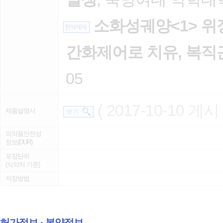
소화성궤양<1> 위장
한약제제
간화제어로 치유, 복직
05
( 2017-10-10 게시 
제품설명서
보 기
의약품안전성
정보(DUR)
포장단위
(식약처 기준)
저장방법
허가정보 ∙ 복약정보