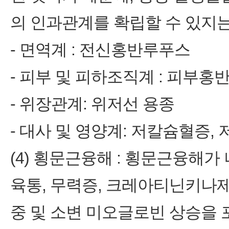
의 인과관계를 확립할 수 있지는
- 면역계 : 전신홍반루푸스
- 피부 및 피하조직계 : 피부홍
- 위장관계: 위저선 용종
- 대사 및 영양계: 저칼슘혈증,
(4) 횡문근융해 : 횡문근융해
육통, 무력증, 크레아티닌키나
중 및 소변 미오글로빈 상승을