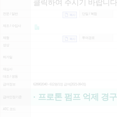
클릭하여 주시기 바랍니다
전문 / 일반
단일 / 복합
복사
제조 / 수입사
제형
투여경로
복사
성상
허가일
재심사
대조 / 생동
급여정보
628902040
- 612원/1정 급여(2021-09-01)
· 프로톤 펌프 억제 경
급여인정기준
ATC 코드