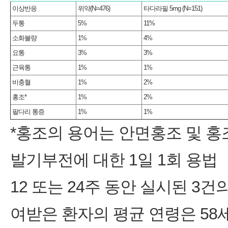
이상반응
위약(N=476)
타다라필 5mg (N=151)
두통
5%
11%
소화불량
1%
4%
요통
3%
3%
근육통
1%
1%
비충혈
1%
2%
홍조*
1%
2%
팔다리 통증
1%
1%
*홍조의 용어는 안면홍조 및 홍
발기부전에 대한 1일 1회 용법
12 또는 24주 동안 실시된 3건
여받은 환자의 평균 연령은 58세