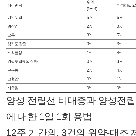
위약
이상반응
타다라필 2.5m
(N=94)
비인두염
5%
6%
위장염
2%
3%
요통
3%
5%
상기도 감염
0%
3%
소화불량
1%
4%
위식도역류성 질환
0%
3%
근육통
2%
4%
고혈압
0%
1%
비충혈
0%
0%
양성 전립선 비대증과 양성전립
에 대한 1일 1회 용법
12주 기간의, 3건의 위약-대조