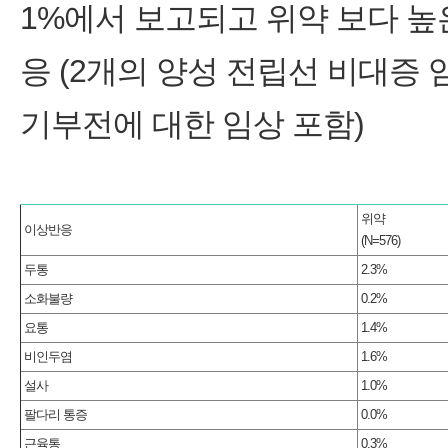
1%에서 보고되고 위약 보다 높
응 (2개의 양성 전립선 비대증 
기부전에 대한 임상 포함)
위약
이상반응
(N=576)
두통
2.3%
소화불량
0.2%
요통
1.4%
비인두염
1.6%
설사
1.0%
팔다리 통증
0.0%
근육통
0.3%