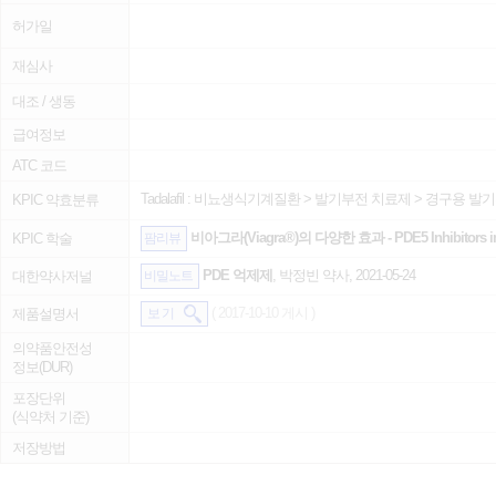
허가일
재심사
대조 / 생동
급여정보
ATC 코드
Tadalafil :
비뇨생식기계질환
>
발기부전 치료제
>
경구용 발기
KPIC 약효분류
비아그라(Viagra®)의 다양한 효과 - PDE5 Inhibitors in N
KPIC 학술
팜리뷰
PDE 억제제
, 박정빈 약사, 2021-05-24
대한약사저널
비밀노트
( 2017-10-10 게시 )
제품설명서
보 기
의약품안전성
정보(DUR)
포장단위
(식약처 기준)
저장방법