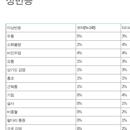
상반응
이상반응
위약(N=248)
타다라필
두통
5%
3%
소화불량
2%
4%
비인두염
4%
4%
요통
1%
3%
상기도 감염
1%
3%
홍조
1%
1%
근육통
1%
2%
기침
0%
4%
설사
0%
1%
비충혈
0%
2%
팔다리 통증
0%
1%
요로 감염
0%
2%