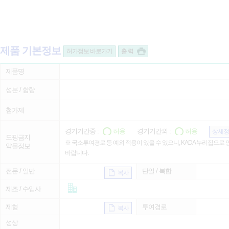
제품 기본정보
허가정보 바로가기
출 력
제품명
성분 / 함량
첨가제
경기기간중 :
허용
경기기간외 :
허용
상세정
도핑금지
※ 국소투여경로 등 예외 적용이 있을 수 있으니, KADA 누리집으로
약물정보
바랍니다.
전문 / 일반
단일 / 복합
복사
제조 / 수입사
제형
투여경로
복사
성상