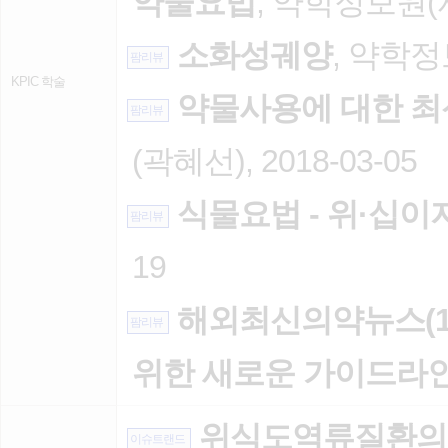
약물요법
, 약학정보원(서다
소화성궤양
, 약학정보
팜리뷰
KPIC 학술
약물사용에 대한 최
팜리뷰
(곽혜선), 2018-03-05
식물요법 - 위·십
팜리뷰
19
해외최신의약뉴스(12
팜리뷰
위한 새로운 가이드라
위식도역류질환의 약물
이슈트랜드