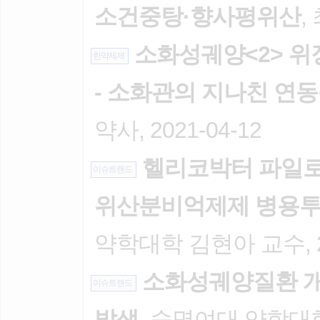
소건중탕·향사평위산
,
소화성궤양<2> 위
한약제제
- 소화관의 지나친 연
약사, 2021-04-12
헬리코박터 파일로
이슈트랜드
위산분비억제제 병용투여
약학대학 김현아 교수, 20
소화성궤양질환 개
이슈트랜드
발생
, 숙명여대 약학대학 