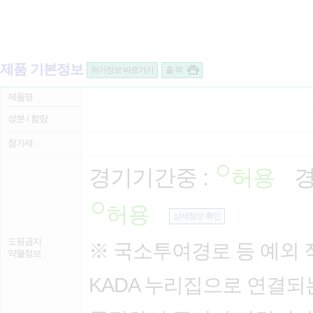
제품 기본정보
허가정보 바로가기
출 력
제품명
성분 / 함량
첨가제
경기기간중 :
허용
경
허용
상세정보 확인
도핑금지
※ 국소투여경로 등 예외 
약물정보
KADA 누리집으로 연결