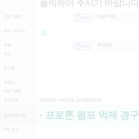
클릭하여 주시기 바랍니다
전문 / 일반
단일 / 복합
복사
제조 / 수입사
제형
투여경로
복사
성상
허가일
재심사
대조 / 생동
급여정보
645306630
- 442원/1정 급여(2022-02-01)
· 프로톤 펌프 억제 경
급여인정기준
ATC 코드