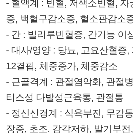
‑ 혈액계 : 빈혈, 저색소빈혈
증, 백혈구감소증, 혈소판감소
‑ 간 : 빌리루빈혈증, 간기능 이상,
‑ 대사/영양 : 당뇨, 고요산혈증,
12결핍, 체중증가, 체중감소
‑ 근골격계 : 관절염악화, 관절
티스성 다발성근육통, 관절통
‑ 정신신경계 : 식욕부진, 무감
장증, 초조, 감각저하, 발기부전