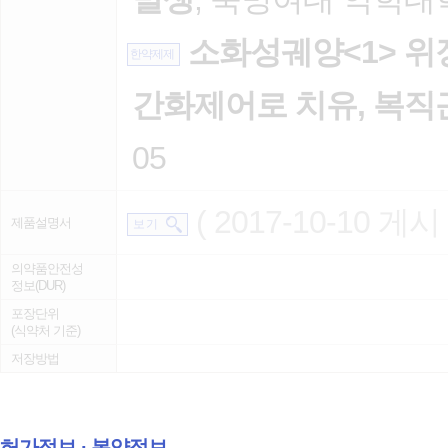
소화성궤양<1> 위장
한약제제
간화제어로 치유, 복직
05
( 2017-10-10 게시 
제품설명서
보 기
의약품안전성
정보(DUR)
포장단위
(식약처 기준)
저장방법
허가정보 ∙ 복약정보