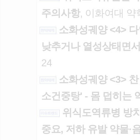
주의사항
, 이화여대 약학
소화성궤양 <4> 
한약제제
낮추거나 열성상태면서
24
소화성궤양 <3> 찬
한약제제
소건중탕' - 몸 덥히는
위식도역류병 방치
이슈트랜드
중요, 저하 유발 약물·