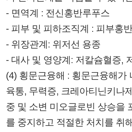
‑ 면역계 : 전신홍반루푸스
‑ 피부 및 피하조직계 : 피부홍
‑ 위장관계: 위저선 용종
‑ 대사 및 영양계: 저칼슘혈증,
(4) 횡문근융해 : 횡문근융해
육통, 무력증, 크레아티닌키나
중 및 소변 미오글로빈 상승을
를 중지하고 적절한 처치를 취