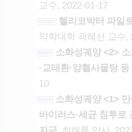
교수, 2022-01-17
헬리코박터 파일로리
이슈트랜드
약학대학 곽혜선 교수, 20
소화성궤양 <2> 소
한약제제
·교태환·양혈사물탕 등
10
소화성궤양 <1> 만
한약제제
바이러스·세균 침투로 
자극
, 최해륭 약사, 2022