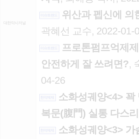
위산과 펩신에 의
이슈트랜드
대한약사저널
곽혜선 교수, 2022-01-
프로톤펌프억제제 사
이슈트랜드
안전하게 잘 쓰려면?
,
04-26
소화성궤양<4> 꽉
한약제제
복문(腹門) 실통 다스
소화성궤양<3> 가
한약제제