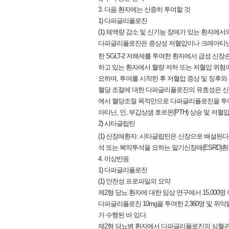
3. 다음 환자에는 신중히 투여할 것
1) 다파글리플로진
(1) 체액량 감소 및 신기능 장애가 있는 환자에서
다파글리플로진은 증상성 저혈압이나 크레아티닌의
한 SGLT-2 저해제를 투여한 환자에서 급성 신장손
하고 있는 환자에서 혈량 저하 또는 저혈압 위험
요하며, 투여를 시작한 후 저혈압 증상 및 징후와
혈당 조절에 대한 다파글리플로진의 유효성은 신장 기
에서 혈당조절 목적만으로 다파글리플로진을 투여
아티닌, 인, 부갑상샘 호르몬(PTH) 상승 및 저
2) 시타글립틴
(1) 신장애환자: 시타글립틴은 신장으로 배설된다. 
석 또는 복막투석을 요하는 말기신장애(ESRD)
4. 이상반응
1) 다파글리플로진
(1) 안전성 프로파일의 요약
제2형 당뇨 환자에 대한 임상 연구에서 15,00
다파글리플로진 10mg을 투여한 2,360명 및 위약
가 수행된 바 있다.
제2형 당뇨병 환자에서 다파글리플로진의 심혈관계 영