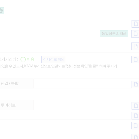
동일성분 의약품
기기간외 :
허용
상세정보 확인
 있을 수 있으니, KADA 누리집으로 연결되는
"상세정보 확인"
을 클릭하여 주시기
단일 / 복합
투여경로