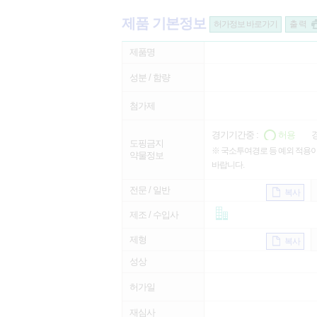
제품 기본정보
허가정보 바로가기
출 력
제품명
성분 / 함량
첨가제
경기기간중 :
허용
경
도핑금지
※ 국소투여경로 등 예외 적용이
약물정보
바랍니다.
전문 / 일반
복사
제조 / 수입사
제형
복사
성상
허가일
재심사