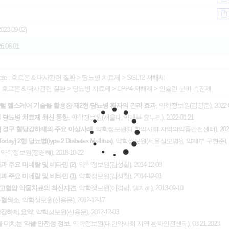
23-09-02)
26.06.01
ate :
호르몬 & 대사관련 질환
>
당뇨병 치료제
>
SGLT2 저해제
:
호르몬 & 대사관련 질환
>
당뇨병 치료제
>
DPP4-저해제
>
인슐린 분비 촉진제
ue] 디지털 헬스케어 기술을 활용한 제2형 당뇨병 환자의 관리 효과
, 약학정보원(김광준), 2022-0
 제2형 당뇨병 치료제 최신 동향
, 약학정보원(서울대 약제부 윤누리), 2022-01-21
Report] 경구 혈당강하제의 주요 이상사례
, 약학정보원(대한약사회 지역의약품안전센터), 2022-
Today] 2형 당뇨병(type 2 Diabetes Mellitus)
, 약학정보원(서울성모병원 약제부 구현준), 202
, 약학정보원(정경혜), 2018-10-22
과 주요 미네랄 및 비타민 (2)
, 약학정보원(김성철), 2014-12-08
과 주요 미네랄 및 비타민 (1)
, 약학정보원(김성철), 2014-12-01
 고혈압 약물치료의 최신지견
, 약학정보원(이경림, 맹지혜), 2013-09-10
당화혈색소
, 약학정보원(신용문), 2012-12-17
혈당강하제 요약
, 약학정보원(신용문), 2012-12-03
을 미치는 약물 안전성 정보
, 약학정보원(대한약사회 지역 환자안전센터), 03 21 2023