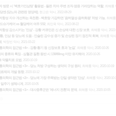
환자 방문 시 '백호가인삼탕' 활용법 - 들뜬 치아 주변 조직·염증 가라앉히는 역할
, 최해륭 약
혈당엔 (당뇨와 관련된 영양제)
, 현고은 약사, 2022-08-29
 저항성 지수 개선하는 옥천환 - 백호탕 가감하면 '음허열성·음허화왕' 처방 가능
, 최해륭 
드슈가케어 vs 혈당케어 여주 S52
, 최민욱 약사, 2022-08-22
 저항성 감소시키는 '인삼' - 강황 커큐민은 신 손상에 대한 신장 보호
, 최해륭 약사, 2022-
 지황, 인삼 등 당뇨에 도움 - 인슐린 감수성 증가 및 손상된 장기 점진적 회복
, 최해륭 약사, 
제
, 박정빈 약사, 2021-03-22
의학의 접근법 <4> - 강황·황기 등 신장보호 효과 '눈길'
, 최해륭 약사, 2020-10-26
종류와 특징 - 심혈관 질환 동반 시 130/80mg 미만 유지해야
, 2020-10-26
과 약물치료 요법
, 2020-10-19
의학의 접근법 <3> - 당뇨 처방 구성하는 생약의 구성 원리
, 최해륭 약사, 2020-10-19
치료제의 개발 동향
, 2020-10-12
의학의 접근법 <2> - 당뇨에 가장 주목받는 단일 생약은 '단삼'
, 최해륭 약사, 2020-10-
 일주기 생체시계
, 2020-10-05
의학의 접근법 <1> - 대사증후군은 '에너지 전환'의 문제
, 최해륭 약사, 2020-10-05
 )