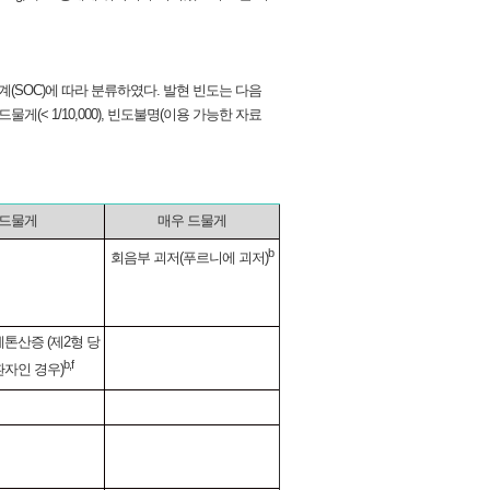
(SOC)에 따라 분류하였다. 발현 빈도는 다음
), 매우 드물게(< 1/10,000), 빈도불명(이용 가능한 자료
드물게
매우 드물게
b
회음부 괴저(푸르니에 괴저)
톤산증 (제2형 당
b,f
환자인 경우)