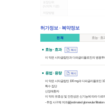
포장단위
(식약처 기준)
저장방법
허가정보 ∙ 복약정보
전 체
효능 · 효
효능 · 효과
복사
이 약은 시타글립틴과 다파글리플로진의 병용투여
용법 · 용량
복사
이 약은 시타글립틴 100 mg과 다파글리플로진 1
특수 집단
신장애환자
이 약의 유효성 및 안전성은 신기능에 따라 다르며
- 추정 사구체 여과율[estimated glomerular filtration 