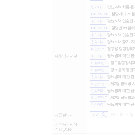
당뇨 <4> 치통 
한약제제
혈당케어 vs 
OTC vs OTC
당뇨 <3> 인슐린
한약제제
혈당엔 vs 블러
OTC vs OTC
당뇨 <2> 인슐린
한약제제
당뇨 <1> 황기,
한약제제
경구용 혈당강하
비밀노트
당뇨병에 대한 전통
대한약사저널
한약제제
경구혈당강하제의 
이슈트랜드
당뇨병의 병인
이슈트랜드
당뇨병에 대한 전통
한약제제
제2형 당뇨병 
이슈트랜드
당뇨병에 대한 전통
한약제제
제2형 당뇨병과
이슈트랜드
당뇨병에 대한 전통
한약제제
( 2017-10-10 게시
제품설명서
보 기
의약품안전성
정보(DUR)