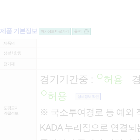
제품 기본정보
허가정보 바로가기
출 력
제품명
성분 / 함량
첨가제
경기기간중 :
허용
경
허용
상세정보 확인
도핑금지
※ 국소투여경로 등 예외 
약물정보
KADA 누리집으로 연결