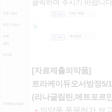
클릭하여 주시기 바랍니다
전문 / 일반
단일 / 복합
복사
제조 / 수입사
제형
투여경로
복사
성상
허가일
[자료제출의약품]
트라케이듀오서방정5/1
(리나글립틴,메트포르민
의약품심사결과
의약품 품목허가 보