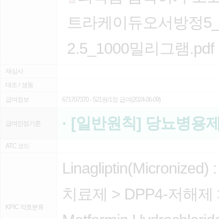
트라케이듀오서방정5_1
2.5_1000밀리그램.pdf
재심사
대조 / 생동
급여정보
671707370
- 521원/1정 급여(2024-06-09)
· [일반원칙] 당뇨병용
급여인정기준
ATC 코드
Linagliptin(Micronized) 
치료제
>
DPP4-저해제
KPIC 약효분류