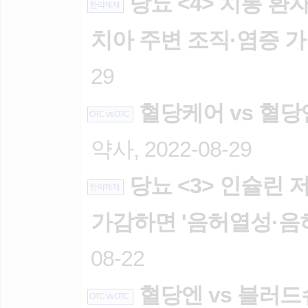
당뇨 <4> 치통 환
한약제제
치아 주변 조직·염증 
29
혈당케어 vs 혈당
OTC vs OTC
약사, 2022-08-29
당뇨 <3> 인슐린 
한약제제
가감하면 '음허열성·음
08-22
혈당엔 vs 블러드
OTC vs OTC