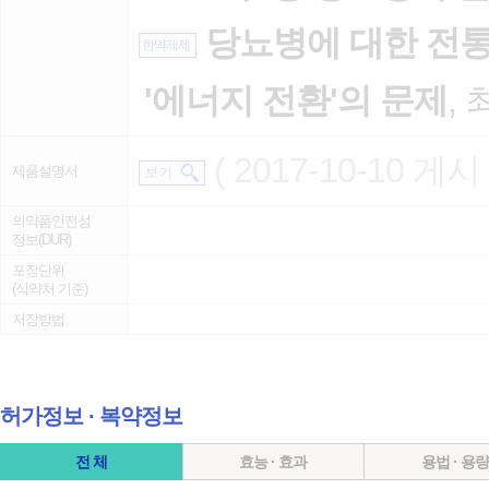
당뇨병에 대한 전통
한약제제
'에너지 전환'의 문제
, 
( 2017-10-10 게시 
제품설명서
보 기
의약품안전성
정보(DUR)
포장단위
(식약처 기준)
저장방법
허가정보 ∙ 복약정보
전 체
효능 · 효과
용법 · 용