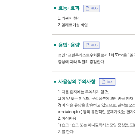
효능 · 효과
복사
1. 기관지 천식
2. 알레르기성 비염
용법 · 용량
복사
성인 : 프란루카스트수화물로서 1회 50mg을 1일
증상에 따라 적절히 증감한다.
사용상의 주의사항
복사
1. 다음 환자에는 투여하지 말 것.
1) 이 약 또는 이 약의 구성성분에 과민반응 환자
2) 이 약은 유당을 함유하고 있으므로, 갈락토오스 불내성(gal
e malabsorption) 등의 유전적인 문제가 있는 
2. 이상반응
1) 쇼크 : 쇼크 또는 아나필락시스모양 증상(빈
치를 한다.