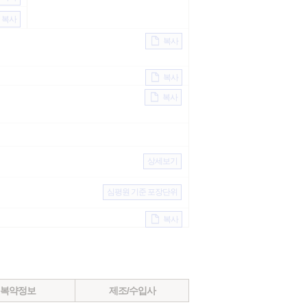
복사
복사
복사
복사
상세보기
심평원 기준 포장단위
복사
복약정보
제조/수입사