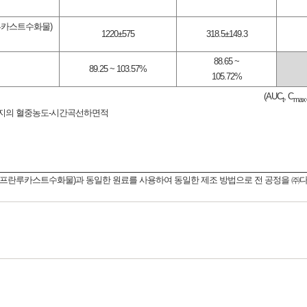
루카스트수화물)
1220±575
318.5±149.3
88.65 ~
89.25 ~ 103.57%
105.72%
(AUC
, C
t
max
까지의 혈중농도-시간곡선하면적
램(프란루카스트수화물)과 동일한 원료를 사용하여 동일한 제조 방법으로 전 공정을 ㈜