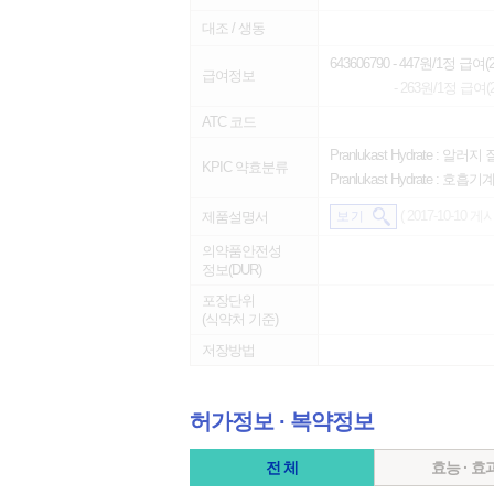
대조 / 생동
643606790
- 447원/1정 급여(20
급여정보
- 263원/1정 급여(20
ATC 코드
Pranlukast Hydrate :
알러지 질
KPIC 약효분류
Pranlukast Hydrate :
호흡기
( 2017-10-10 게시
제품설명서
보 기
의약품안전성
정보(DUR)
포장단위
(식약처 기준)
저장방법
허가정보 ∙ 복약정보
전 체
효능 · 효