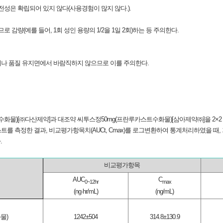
전성은 확립되어 있지 않다(사용경험이 많지 않다.).
량(예를 들어, 1회 성인 용량의 1/2을 1일 2회)하는 등 주의한다.
되거나 품질 유지면에서 바람직하지 않으므로 이를 주의한다.
화물)[㈜다산제약]과 대조약 씨투스정50mg(프란루카스트수화물)[삼아제약㈜]을 2×2
 측정한 결과, 비교평가항목치(AUCt, Cmax)를 로그변환하여 통계처리하였을 때, 기하평
.
비교평가항목
AUC
C
0~12hr
max
(ng·hr/mL)
(ng/mL)
물)
1242±504
314.8±130.9