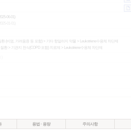
25-06-01)
25-01-01)
환 (비염, 가려움증 등 포함)
>
기타 항알러지 약물
>
Leukotriene수용체 차단제
계질환
>
기관지 천식(COPD 포함) 치료제
>
Leukotriene수용체 차단제
 )
과
용법 · 용량
주의사항