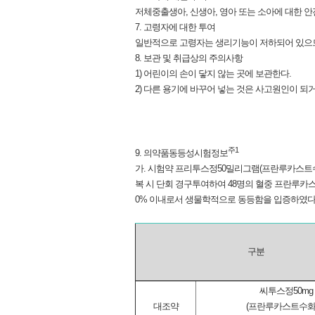
저체중출생아, 신생아, 영아 또는 소아에 대한 안
7. 고령자에 대한 투여
일반적으로 고령자는 생리기능이 저하되어 있으므로 감
8. 보관 및 취급상의 주의사항
1) 어린이의 손이 닿지 않는 곳에 보관한다.
2) 다른 용기에 바꾸어 넣는 것은 사고원인이 
주1
9. 의약품동등성시험정보
가. 시험약 프리투스정50밀리그램(프란루카스트수
복 시 단회 경구투여하여 48명의 혈중 프란루카스트를
0% 이내로서 생물학적으로 동등함을 입증하였다
구분
씨투스정50mg
대조약
(프란루카스트수화