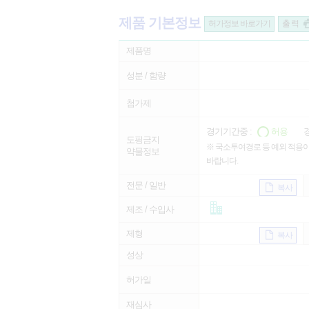
제품 기본정보
허가정보 바로가기
출 력
제품명
성분 / 함량
첨가제
경기기간중 :
허용
경
도핑금지
※ 국소투여경로 등 예외 적용이
약물정보
바랍니다.
전문 / 일반
복사
제조 / 수입사
제형
복사
성상
허가일
재심사