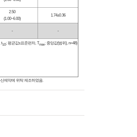
2.50
1.74±0.36
(1.00~6.00)
-
-
, t
; 평균값±표준편차, T
; 중앙값(범위), n=48)
1/2
max
다산제약에 위탁 제조하였음.