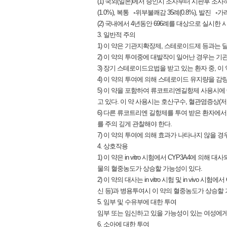
(1) 국외(일본)에서 승인시 조사부터 시판후 조사까
(1.0%), 복통 ◦위부불쾌감 35례(0.8%), 발진 ◦가려
(2) 국내에서 4년동안 696례를 대상으로 실시한 
3. 일반적 주의
1) 이 약은 기관지확장제, 스테로이드제 등과는
2) 이 약의 투여중에 대발작이 일어난 경우는 
3) 장기 스테로이드요법을 받고 있는 환자 중, 
4) 이 약의 투여에 의해 스테로이드 유지량을 감
5) 이 약을 포함하여 류코트리엔길항제 사용시에 
고 있다. 이 약 사용시는 호산구수, 혈관염증상(저림
6) 다른 류코트리엔 길항제를 투여 받은 환자에서
를 주의 깊게 관찰해야 한다.
7) 이 약의 투여에 의해 효과가 나타나지 않을 
4. 상호작용
1) 이 약은 in vitro 시험에서 CYP3A4에
물의 혈중농도가 상승할 가능성이 있다.
2) 이 약의 대사는 in vitro 시험 및 in v
신 등)과 병용투여시 이 약의 혈중농도가 상승할 
5. 임부 및 수유부에 대한 투여
임부 또는 임신하고 있을 가능성이 있는 여성에게
6. 소아에 대한 투여