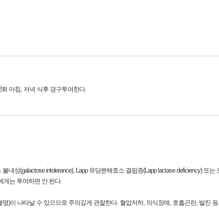
 2회 아침, 저녁 식후 경구투여한다.
actose intolerance), Lapp 유당분해효소 결핍증(Lapp lactase deficiency) 또
환자에게는 투여하면 안 된다.
도불명)이 나타날 수 있으므로 주의깊게 관찰한다. 혈압저하, 의식장애, 호흡곤란, 발진 