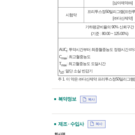
[삼아제약㈜]
프리투스정50밀리그램(프란
시험약
[㈜다산제약]
기하평균비율의 90% 신뢰구간
(기준 : 80.00 ~ 125.00%)
AUC
: 투약시간부터 최종혈중농도 정량시간 t
t
C
: 최고혈중농도
max
T
: 최고혈중농도 도달시간
max
t
: 말단 소실 반감기
1/2
주 1. 이 약은 ㈜다산제약 프리투스정50밀리그
복약정보
복사
제조 · 수입사
복사
회사명