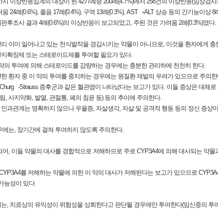
지 이상반응집계의 대상이 된 4277례중 200례(4.7%)에서 258건의 이상반응(임상검사
움 24례(0.6%), 졸음 17례(0.4%), 구역 13례(0.3%), AST ◦ALT 상승 등의 간기능이상 8
시판후조사 결과 4례(0.6%)의 이상반응이 보고되었고, 주된 것은 가려움 2례(0.3%)였다.
 달리 이미 일어나고 있는 천식발작을 경감시키는 약물이 아니므로, 이것을 환자에게 충
기관지확장제 또는 스테로이드제를 투여할 필요가 있다.
이 약의 투여에 의해 스테로이드를 감량하는 경우에는 충분한 관리하에 천천히 한다.
량한 환자 중 이 약의 투여를 중지하는 경우에는 원질환 재발의 우려가 있으므로 주의한
Churg ‑Strauss 증후군과 같은 혈관염이 나타났다는 보고가 있다. 이들 증상은 
, 사지약화, 발열, 관절통, 폐의 침윤 등) 등의 추이에 주의한다.
 인과관계는 명확하지 않으나 우울증, 자살생각, 자살 및 공격적 행동 등의 정신 증상
경우에는, 장기간에 걸쳐 투여하지 않도록 주의한다.
 의해 대사되어, 이들 약물의 대사를 경합적으로 저해하므로 주로 CYP3A4에 의해 대사되는 약
ivo 시험에서 CYP3A4를 저해하는 약물에 의한 이 약의 대사가 저해된다는 보고가 있으므로 
가능성이 있다.
는, 치료상의 유익성이 위험성을 상회한다고 판단될 경우에만 투여한다(임신중의 투여에