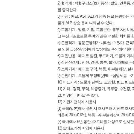
2) 혈액계 : 백혈구감소(초기증상 : 발열, 인후
를 중지한다.
3) 간장 : 황달, AST, ALT의 상승 등을 
물게 ALP 상승 등이 나타날 수 있다.
4) 호흡기계 : 발열, 기침, 호흡곤란, 흉부 X
고 부신피질호르몬 투여와 같은 적절한 처치를 한
5) 근골격계 : 횡문근융해가 나타날 수 있다. 근
로 인한 급성신장장애의 발생에도 주의해야 한다.
6) 과민반응 : 때때로 발진, 두드러기, 드물게
7) 정신신경계 : 진전, 경련, 흥분, 불안, 때때로
8) 소화기계 : 때때로 구역, 복통, 위부불쾌감, 설
9) 순환기계 : 드물게 부정맥(빈맥 ◦심방세동 ◦기
10) 비뇨기계 : 드물게 단백뇨, 요잠혈, 빈뇨 
11) 기타 : 경직, 무력, 체중증가, 유루증, 수
갈, 이명이 나타날 수 있다.
12) 기관지천식에 사용시
(1) 국외(일본)에서 승인시 조사부터 시판후 조사
려움이 30례(0.6%), 복통 ◦위부불쾌감이 29례(0.6%
(2) 국내에서 6년 동안 3,271례를 대상으로 실시
13) 알레르기성 비염에 사용시