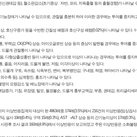
통, 전신권태감 등), 혈소판감소(초기증상 : 자반, 코피, 치육출혈 등의 출혈경향)가 나타
동반하는 간기능장애가 나타날 수 있으므로, 관찰을 충분히 하여 이러한 경우에는 투여를 중지하
선 비정상, 호산구증가 등을 수반한 간질성 폐렴과 호산구성 폐렴(0.02%)이 나타날 수 있
다.
육통, 무력감, CK(CPK) 상승, 마이오글로빈 상승 등의 증상이 발현될 경우에는 투여를
 드물게 관절통이 나타날 수 있다.
 가려움, 다형삼출성홍반 등이 나타날 수 있으므로 이상이 나타나는 경우에는 투여를 중지
 두통, 졸음, 어지러움, 드물게 불면, 저림, 미각이상이 나타날 수 있다.
사, 드물게 구토, 속쓰림, 식욕부진, 변비, 복부팽만감, 구내염, 혀염, 혀마비가 나타날 수 
외수축 등), 심계항진, 홍조가 나타날 수 있다.
빈도불명의 요량감소 및 배뇨장애가 나타날 수 있다.
전증, 객담증가, 기침, 위장염, 탈모, 월경불순, 드물게 흉부교액감, 부종, 권태감, 트리글리
까지 이상반응집계의 대상이 된 4963례중 174례(3.5%)에서 216건의 이상반응(임상검
), 설사 19례(0.4%), 구역 15례(0.3%), AST ◦ALT 상승 등의 간기능이상이 17례(0.3%
한 시판후 조사 결과 160례(4.9%)에서 이상반응이 보고되었고 주된 이상반응은 소화불량 34례(