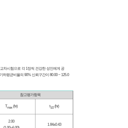
 교차시험으로 각 1정씩 건강한 성인에게 공
균비율의 90% 신뢰구간이 80.00 ~ 125.0
참고평가항목
T
(hr)
t
(hr)
max
1/2
2.00
1.84±0.43
(1.00~6.00)