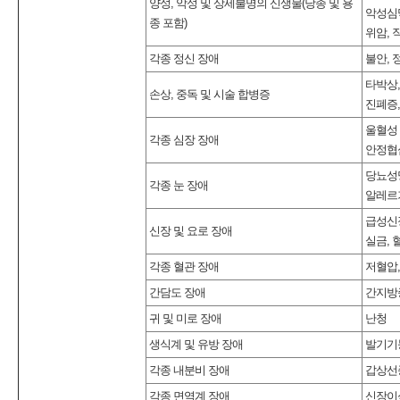
양성, 악성 및 상세불명의 신생물(낭종 및 용
악성심
종 포함)
위암, 
각종 정신 장애
불안, 
타박상,
손상, 중독 및 시술 합병증
진폐증
울혈성 
각종 심장 장애
안정협
당뇨성망
각종 눈 장애
알레르
급성신장
신장 및 요로 장애
실금, 
각종 혈관 장애
저혈압,
간담도 장애
간지방증
귀 및 미로 장애
난청
생식계 및 유방 장애
발기기
각종 내분비 장애
갑상선
각종 면역계 장애
신장이