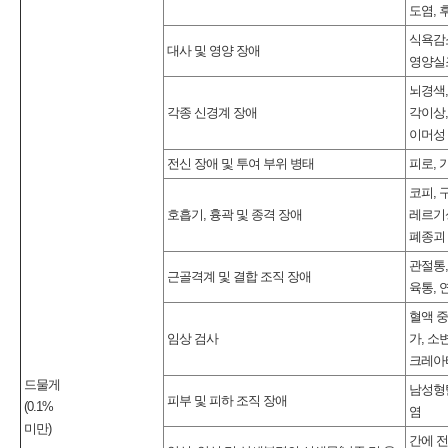
도염, 
식욕감소
대사 및 영양 장애
영양실조
뇌경색,
각종 신경계 장애
각이상,
이머성 
전신 장애 및 투여 부위 병태
피로, 
코피, 
호흡기, 흉곽 및 종격 장애
레르기성
폐종괴
관절통,
근골격계 및 결합 조직 장애
육통, 
혈액 중
임상 검사
가, 소
크레아티
드물게
남성형탈
피부 및 피하 조직 장애
(0.1%
염
미만)
간에 전