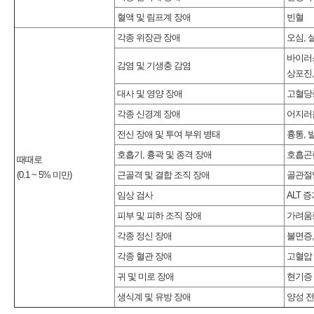
혈액 및 림프계 장애
빈혈
각종 위장관 장애
오심, 
바이러스
감염 및 기생충 감염
상포진,
대사 및 영양 장애
고혈당
각종 신경계 장애
어지러
전신 장애 및 투여 부위 병태
흉통, 
호흡기, 흉곽 및 종격 장애
호흡곤
때때로
(0.1 ~ 5% 미만)
근골격 및 결합 조직 장애
골관절
임상 검사
ALT 증
피부 및 피하 조직 장애
가려움
각종 정신 장애
불면증,
각종 혈관 장애
고혈압
귀 및 미로 장애
현기증
생식계 및 유방 장애
양성 