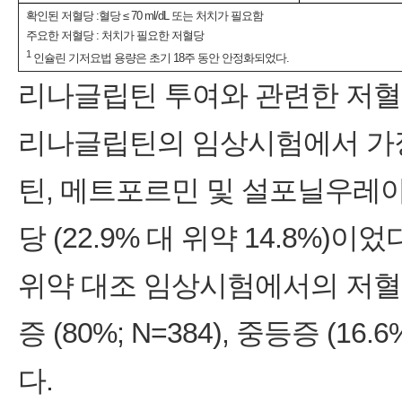
확인된 저혈당 :혈당 ≤ 70 ml/dL 또는 처치가 필요함
주요한 저혈당 : 처치가 필요한 저혈당
1
인슐린 기저요법 용량은 초기 18주 동안 안정화되었다.
리나글립틴 투여와 관련한 저
리나글립틴의 임상시험에서 가
틴, 메트포르민 및 설포닐우레
당 (22.9% 대 위약 14.8%)이었
위약 대조 임상시험에서의 저혈당(1
증 (80%; N=384), 중등증 (16.
다.