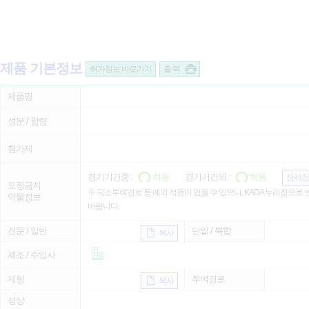
제품 기본정보
허가정보 바로가기
출 력
제품명
성분 / 함량
첨가제
경기기간중 :
허용
경기기간외 :
허용
상세정
도핑금지
※ 국소투여경로 등 예외 적용이 있을 수 있으니, KADA 누리집으로
약물정보
바랍니다.
전문 / 일반
단일 / 복합
복사
제조 / 수입사
제형
투여경로
복사
성상