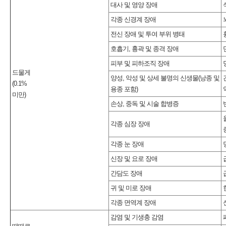
대사 및 영양 장애
각종 신경계 장애
전신 장애 및 투여 부위 병태
호흡기, 흉곽 및 종격 장애
피부 및 피하조직 장애
드물게
양성, 악성 및 상세 불명의 신생물(낭종 및
(0.1%
용종 포함)
미만)
손상, 중독 및 시술 합병증
각종 심장 장애
각종 눈 장애
신장 및 요로 장애
간담도 장애
귀 및 미로 장애
각종 면역계 장애
감염 및 기생충 감염