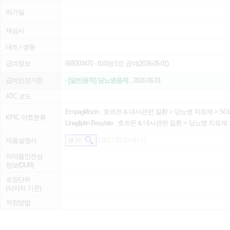
허가일
재심사
대조 / 생동
급여정보
665003470
- 810원/1정 급여(2026-05-01)
급여인정기준
· [일반원칙] 당뇨병용제
, 2026.06.01
ATC 코드
Empagliflozin :
호르몬 & 대사관련 질환
>
당뇨병 치료제
>
SG
KPIC 약효분류
Linagliptin Besylate :
호르몬 & 대사관련 질환
>
당뇨병 치료제
( 2017-10-10 게시 )
제품설명서
보 기
의약품안전성
정보(DUR)
포장단위
(식약처 기준)
저장방법