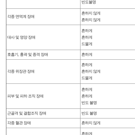
빈도불명
흔하지 않게
각종 면역계 장애
흔하지 않게
흔하게
대사 및 영양 장애
흔하게
드물게
호흡기, 흉곽 및 종격 장애
흔하게
흔하게
각종 위장관 장애
흔하지 않게
드물게
흔하게
피부 및 피하 조직 장애
흔하게
빈도 불명
근골격 및 결합조직 장애
빈도 불명
각종 혈관 장애
흔하지 않게
흔하게