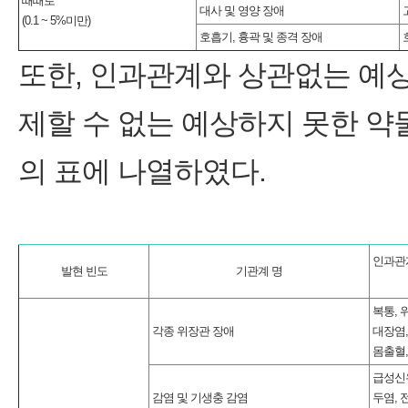
때때로
대사 및 영양 장애
(0.1 ~ 5%미만)
호흡기, 흉곽 및 종격 장애
또한, 인과관계와 상관없는 예
제할 수 없는 예상하지 못한 
의 표에 나열하였다.
인과관계
발현 빈도
기관계 명
복통,
각종 위장관 장애
대장염,
몸출혈,
급성신우
감염 및 기생충 감염
두염, 