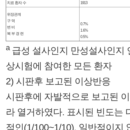
치료 환자 수
1913
위장관계
구 역
0.7%
변 비
1.6%
복 부 경 련
0.5%
a
급성 설사인지 만성설사인지 
상시험에 참여한 모든 환자
2) 시판후 보고된 이상반응
시판후에 자발적으로 보고된 이
라 열거하였다. 표시된 빈도는 다음
적인(1/100~1/10), 일반적이지 않은