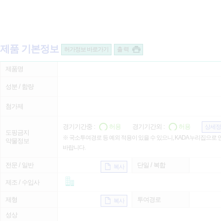
제품 기본정보
허가정보 바로가기
출 력
제품명
성분 / 함량
첨가제
경기기간중 :
허용
경기기간외 :
허용
상세정
도핑금지
※ 국소투여경로 등 예외 적용이 있을 수 있으니, KADA 누리집으로
약물정보
바랍니다.
전문 / 일반
단일 / 복합
복사
제조 / 수입사
제형
투여경로
복사
성상