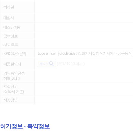
허가일
재심사
대조 / 생동
급여정보
ATC 코드
Loperamide Hydrochloride :
소화기계질환
>
지사제
>
장운동 
KPIC 약효분류
( 2017-10-10 게시 )
제품설명서
보 기
의약품안전성
정보(DUR)
포장단위
(식약처 기준)
저장방법
허가정보 ∙ 복약정보