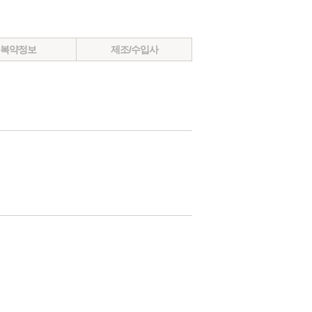
복약정보
제조/수입사