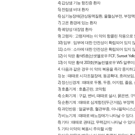
4) 갑상샘 기능 항진증 환자
5) 전립샘 비대 환자
6) 심기능장애(관상동맥질환, 울혈심부전, 부정맥 
7) 고온 환경에 있는 환자
8) 궤양성 대장염 환자
9) 고령자 : 고령자에는 이 약의 항콜린 작용으
10) 임부 : 임부에 대한 안전성이 확립되어 있
11) 소아 : 소아에 대한 안전성은 확립되어 있지 않
12) 이 약은 황색5호(선셋옐로우 FCF, Sunse
13) 이 약은 황색 203호(퀴놀린옐로우 WS 
4. 다음과 같은 경우 이 약의 복용을 즉각 중지하
1) 눈 : 때때로 시각조절장애, 동공확대, 흐려보임
2) 정신신경계 : 때때로 두통, 두중, 어지럼, 졸음,
3) 호흡기계 : 호흡곤란, 코막힘
4) 소화기계 : 구갈, 변비, 때때로 설사, 묽은변,
5) 순환기계 : 때때로 심계항진(두근거림), 부정맥
6) 과민반응 : 얼굴부종, 혈관부종, 아나필락시
7) 비뇨기계 : 때때로 배뇨장애가 나타날 수 있다.
8) 기타 : 때때로 권태감, 무력감이 나타날 수 있다
5. 기타 이약의 복용시 주의할 사항