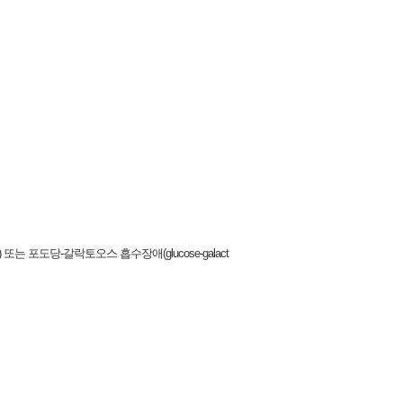
cy) 또는 포도당-갈락토오스 흡수장애(glucose-galact