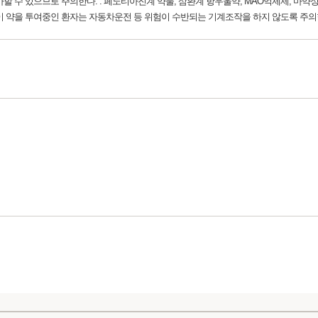
증가할 수 있으므로 주의한다. : 페노티아진계 약물, 삼환계 항우울약, MAO억제제, 마
 이 약을 투여중인 환자는 자동차운전 등 위험이 수반되는 기계조작을 하지 않도록 주의