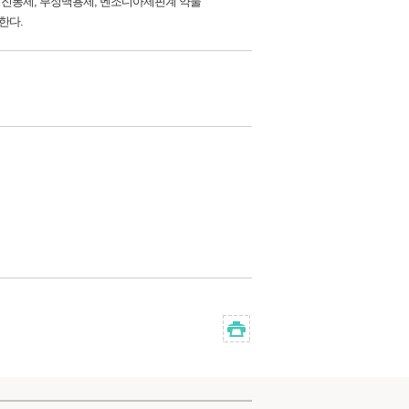
약성진통제, 부정맥용제, 벤조디아제핀계 약물
한다.
인쇄