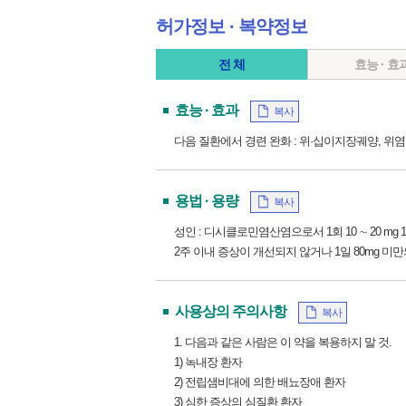
허가정보 ∙ 복약정보
전 체
효능 · 효
효능 · 효과
복사
다음 질환에서 경련 완화 : 위·십이지장궤양, 위염
용법 · 용량
복사
성인 : 디시클로민염산염으로서 1회 10 ∼ 20 mg 1
2주 이내 증상이 개선되지 않거나 1일 80mg 
사용상의 주의사항
복사
1. 다음과 같은 사람은 이 약을 복용하지 말 것.
1) 녹내장 환자
2) 전립샘비대에 의한 배뇨장애 환자
3) 심한 증상의 심질환 환자