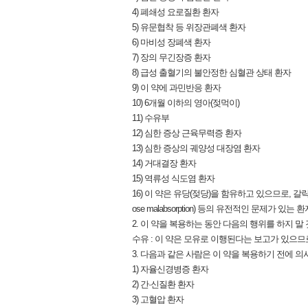
4) 폐쇄성 요로질환 환자
5) 유문협착 등 위장관폐색 환자
6) 마비성 장폐색 환자
7) 장의 무긴장증 환자
8) 급성 출혈기의 불안정한 심혈관 상태 환자
9) 이 약에 과민반응 환자
10) 6개월 이하의 영아(젖먹이)
11) 수유부
12) 심한 증상 근육무력증 환자
13) 심한 증상의 궤양성 대장염 환자
14) 거대결장 환자
15) 역류성 식도염 환자
16) 이 약은 유당(젖당)을 함유하고 있으므로, 갈락토오스 불내
ose malabsorption) 등의 유전적인 문제가 있
2. 이 약을 복용하는 동안 다음의 행위를 하지 말 
수유 : 이 약은 모유로 이행된다는 보고가 있으므
3. 다음과 같은 사람은 이 약을 복용하기 전에 의사
1) 자율신경병증 환자
2) 간·신질환 환자
3) 고혈압 환자