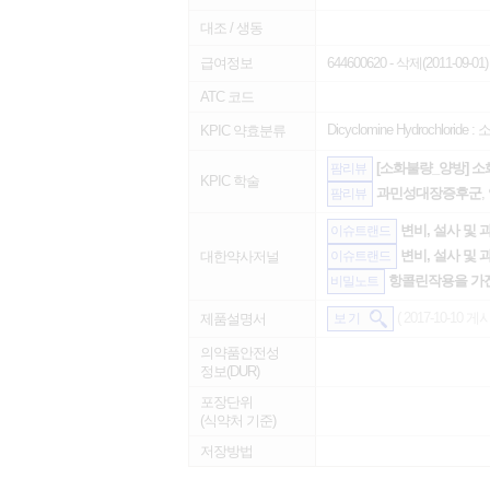
대조 / 생동
급여정보
644600620
- 삭제(2011-09-01)
ATC 코드
Dicyclomine Hydrochloride :
KPIC 약효분류
[소화불량_양방] 소화
팜리뷰
KPIC 학술
과민성대장증후군
,
팜리뷰
변비, 설사 및 
이슈트랜드
변비, 설사 및 
대한약사저널
이슈트랜드
항콜린작용을 가진
비밀노트
( 2017-10-10 게시
제품설명서
보 기
의약품안전성
정보(DUR)
포장단위
(식약처 기준)
저장방법