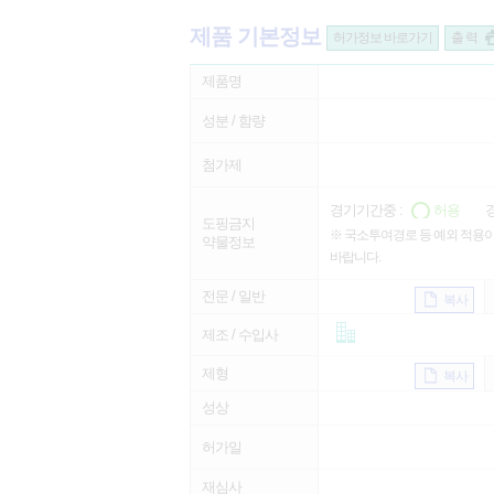
제품 기본정보
허가정보 바로가기
출 력
제품명
성분 / 함량
첨가제
경기기간중 :
허용
경
도핑금지
※ 국소투여경로 등 예외 적용이
약물정보
바랍니다.
전문 / 일반
복사
제조 / 수입사
제형
복사
성상
허가일
재심사