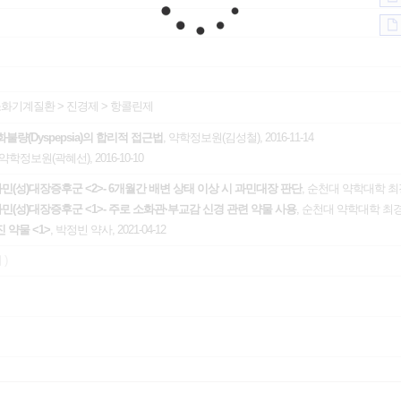
소화기계질환
>
진경제
>
항콜린제
불량(Dyspepsia)의 합리적 접근법
, 약학정보원(김성철), 2016-11-14
 약학정보원(곽혜선), 2016-10-10
과민(성)대장증후군 <2>- 6개월간 배변 상태 이상 시 과민대장 판단
, 순천대 약학대학 최경희
과민(성)대장증후군 <1>- 주로 소화관·부교감 신경 관련 약물 사용
, 순천대 약학대학 최경희 
 약물 <1>
, 박정빈 약사, 2021-04-12
 )