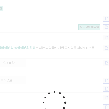
동일성분 의약품
생약성분 및 생약성분을 원료
로 하는 의약품에 대한 금지약물 검색서비스를
단일 / 복합
투여경로