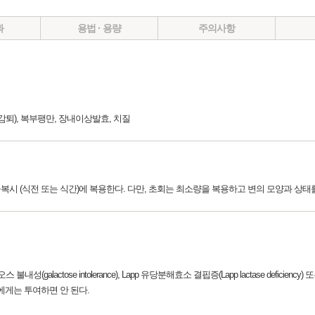
과
용법 · 용량
주의사항
감퇴), 복부팽만, 장내이상발효, 치질
아침, 저녁 공복시 (식전 또는 식간)에 복용한다. 다만, 초회는 최소량을 복용하고 변의 모양과 
alactose intolerance), Lapp 유당분해효소 결핍증(Lapp lactase deficiency)
환자에게는 투여하면 안 된다.