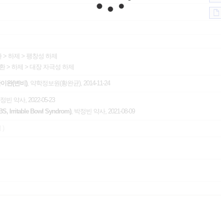
환
>
하제
>
팽창성 하제
환
>
하제
>
대장 자극성 하제
이완(변비)
, 약학정보원(황완균), 2014-11-24
박정빈 약사, 2022-05-23
rritable Bowl Syndrom)
, 박정빈 약사, 2021-08-09
 )