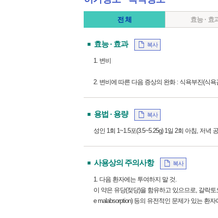
전 체
효능 · 효
효능 · 효과
복사
1. 변비
2. 변비에 따른 다음 증상의 완화 : 식욕부진(식욕
용법 · 용량
복사
성인 1회 1~1.5포(3.5~5.25g) 1일 2회 
사용상의 주의사항
복사
1. 다음 환자에는 투여하지 말 것.
이 약은 유당(젖당)을 함유하고 있으므로, 갈락토오스 불내성(g
e malabsorption) 등의 유전적인 문제가 있는 