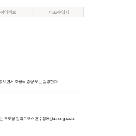
복약정보
제조/수입사
상태를 보면서 조금씩 증량 또는 감량한다.
 또는 포도당-갈락토오스 흡수장애(glucose-galactos