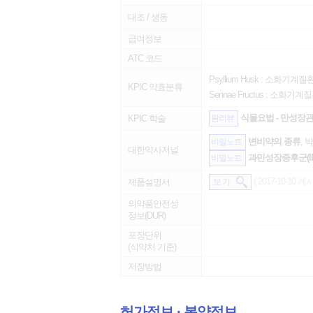
대조 / 생동
급여정보
ATC 코드
Psyllium Husk :
소화기계질
KPIC 약효분류
Sennae Fructus :
소화기계질
식물요법 - 만성장관
KPIC 학술
팜리뷰
변비약의 종류
, 
비밀노트
대한약사저널
과민성장증후군(IBS, I
비밀노트
( 2017-10-10 게시
제품설명서
보 기
의약품안전성
정보(DUR)
포장단위
(식약처 기준)
저장방법
허가정보 ∙ 복약정보