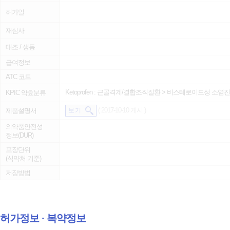
허가일
재심사
대조 / 생동
급여정보
ATC 코드
Ketoprofen :
근골격계/결합조직질환
>
비스테로이드성 소염진통제
KPIC 약효분류
( 2017-10-10 게시 )
제품설명서
보 기
의약품안전성
정보(DUR)
포장단위
(식약처 기준)
저장방법
허가정보 ∙ 복약정보