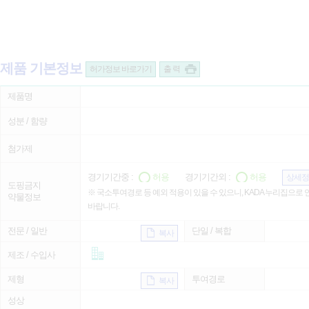
제품 기본정보
허가정보 바로가기
출 력
제품명
성분 / 함량
첨가제
경기기간중 :
허용
경기기간외 :
허용
상세정
도핑금지
※ 국소투여경로 등 예외 적용이 있을 수 있으니, KADA 누리집으로
약물정보
바랍니다.
전문 / 일반
단일 / 복합
복사
제조 / 수입사
제형
투여경로
복사
성상