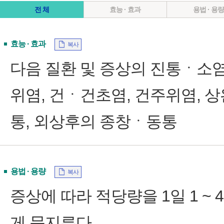
전 체
효능 · 효과
용법 · 용
효능 · 효과
복사
다음 질환 및 증상의 진통ㆍ소염
위염, 건ㆍ건초염, 건주위염, 
통, 외상후의 종창ㆍ동통
용법 · 용량
복사
증상에 따라 적당량을 1일 1 ~
게 문지른다.