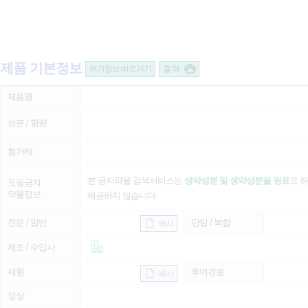
제품 기본정보
허가정보 바로가기
출 력
제품명
성분 / 함량
첨가제
본 금지약물 검색서비스는
생약성분 및 생약성분을 원료
로 
도핑금지
약물정보
제공하지 않습니다.
전문 / 일반
단일 / 복합
복사
제조 / 수입사
제형
투여경로
복사
성상