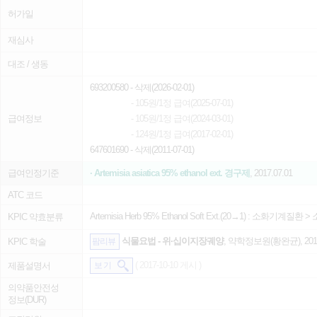
허가일
재심사
대조 / 생동
693200580
- 삭제(2026-02-01)
- 105원/1정 급여(2025-07-01)
급여정보
- 105원/1정 급여(2024-03-01)
- 124원/1정 급여(2017-02-01)
647601690
- 삭제(2011-07-01)
급여인정기준
· Artemisia asiatica 95% ethanol ext. 경구제
, 2017.07.01
ATC 코드
Artemisia Herb 95% Ethanol Soft Ext.(20→1) :
소화기계질환
>
KPIC 약효분류
식물요법 - 위·십이지장궤양
, 약학정보원(황완균), 2014
KPIC 학술
팜리뷰
( 2017-10-10 게시 )
제품설명서
보 기
의약품안전성
정보(DUR)