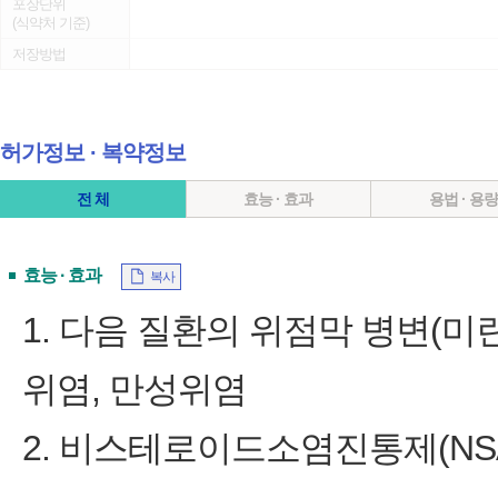
포장단위
(식약처 기준)
저장방법
허가정보 ∙ 복약정보
전 체
효능 · 효과
용법 · 용
효능 · 효과
복사
1. 다음 질환의 위점막 병변(미란
위염, 만성위염
2. 비스테로이드소염진통제(NSA