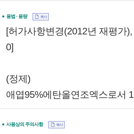
용법 · 용량
복사
[허가사항변경(2012년 재평가), 
0]
(정제)
애엽95%에탄올연조엑스로서 1회 
사용상의 주의사항
복사