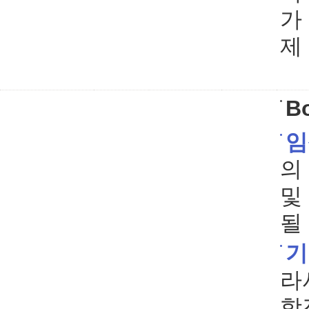
가
제
Bo
임
의
및
될
기
라
항