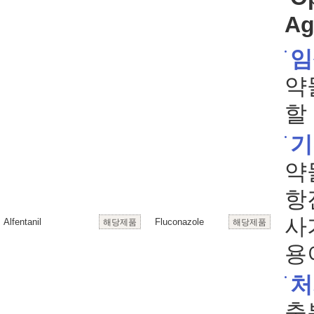
Ag
임
약
할
기
약
항
사
Alfentanil
Fluconazole
해당제품
해당제품
용
처
충