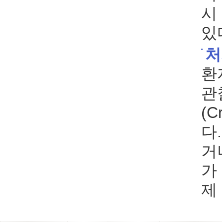
시
있
처
환
관
(C
다
거
가
제