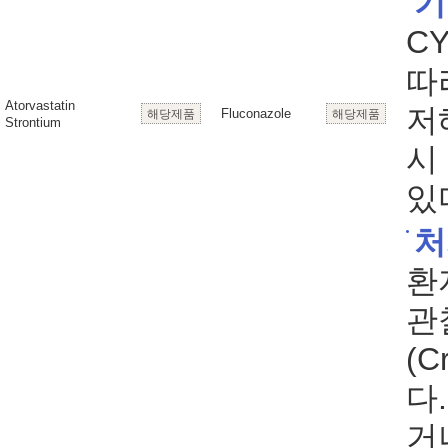
기
C
따
Atorvastatin
저
Fluconazole
해당제품
해당제품
Strontium
시
있
처
환
관
(C
다
거