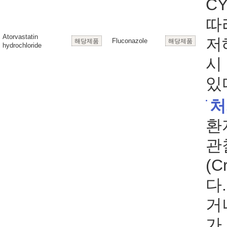
C
따
Atorvastatin
저
Fluconazole
해당제품
해당제품
hydrochloride
시
있
처
환
관
(C
다
거
가