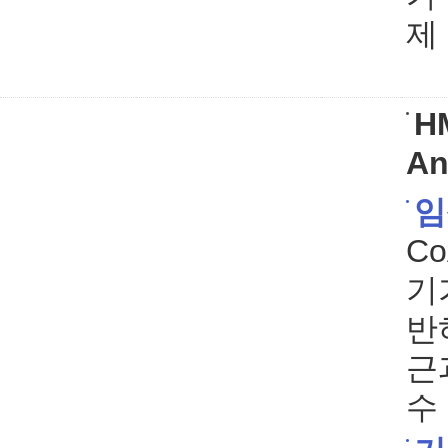
제
HM
An
임
C
기
반
근
수