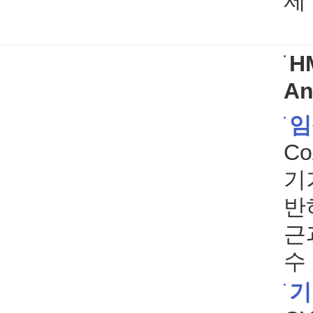
제
HM
An
임
C
기
반
근
수
기