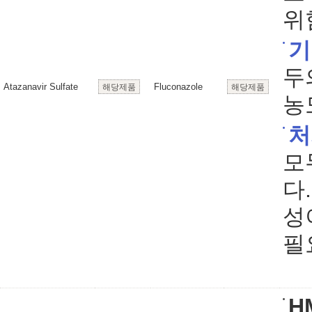
위
기
두
Atazanavir Sulfate
Fluconazole
해당제품
해당제품
농
처
모
다
성
필
HM