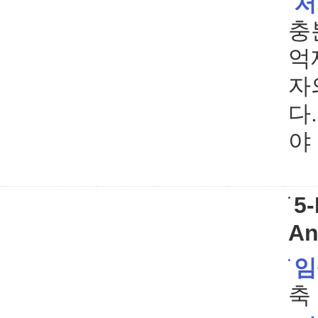
처
충
억
자
다
야
5-
An
임
축