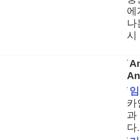
에
나
시
An
An
임
카
과
다.