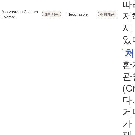
따
Atorvastatin Calcium
저
Fluconazole
해당제품
해당제품
Hydrate
시
있
처
환
관
(C
다
거
가