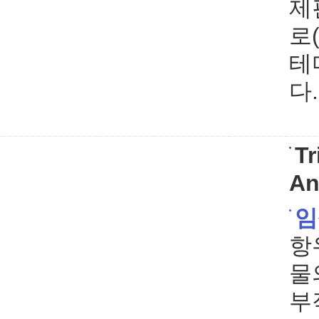
제
로(
테
다.
Tr
An
임
항
물
부