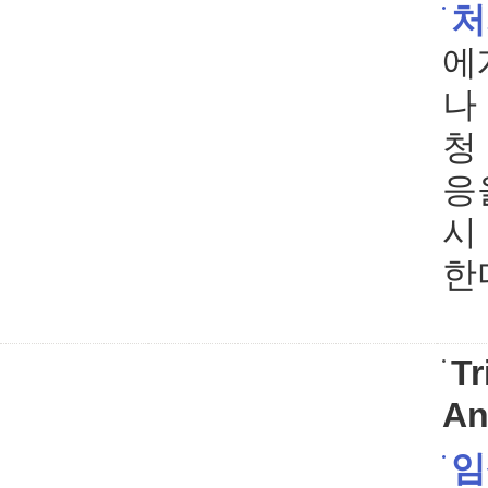
처
에
나
청
응
시
한
Tr
An
임