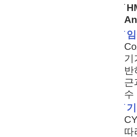
HM
An
임
C
기
반
근
수
기
C
따