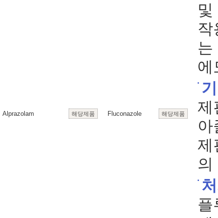
및
작
는
에
기
제
Alprazolam
Fluconazole
해당제품
해당제품
아
제
의
처
플