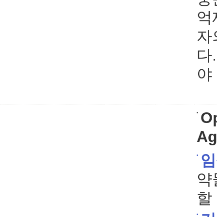
억
자
다
야
Op
Ag
임
약
할