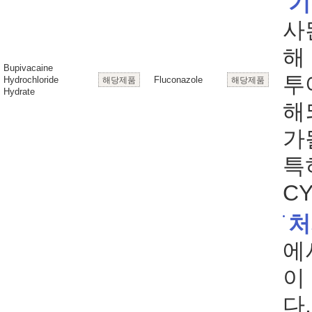
기
사
해
Bupivacaine
투
Hydrochloride
Fluconazole
해당제품
해당제품
Hydrate
해
가될
특
C
처
에
이
다.