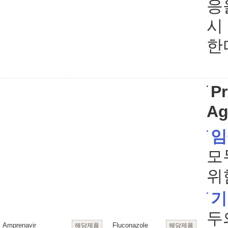
응
시
한
Pr
Ag
임
모
위
기
두
Amprenavir
Fluconazole
해당제품
해당제품