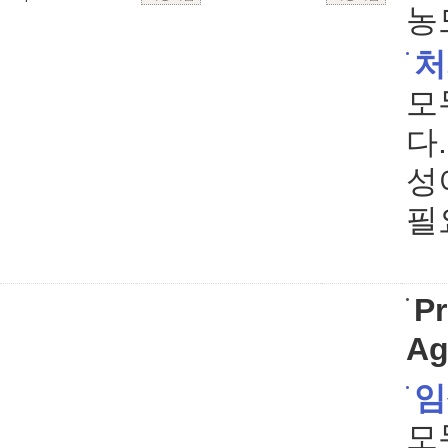
농
처
모
다
성
필
Pr
Ag
임
모