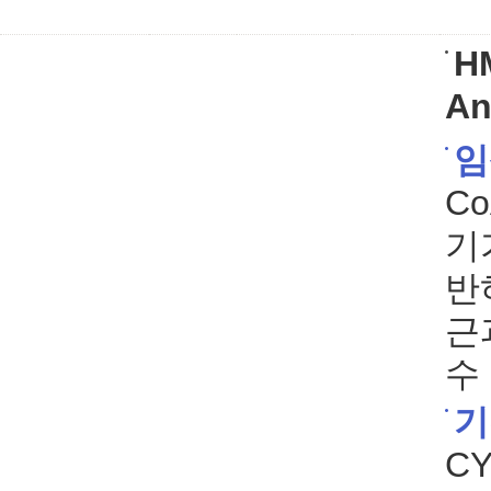
HM
An
임
C
기
반
근
수
기
C