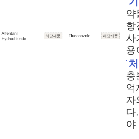
기
약
항
Alfentanil
사
Fluconazole
해당제품
해당제품
Hydrochloride
용
처
충
억
자
다
야