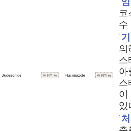
임
코
수
기
의
스
아
Budesonide
Fluconazole
해당제품
해당제품
스
이
있
처
충