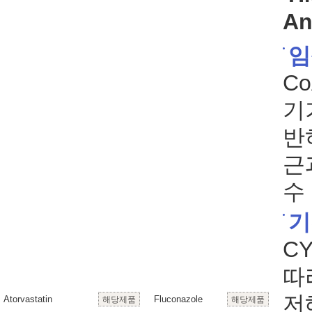
An
임
C
기
반
근
수
기
C
따
저
Atorvastatin
Fluconazole
해당제품
해당제품