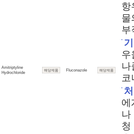
항
물
부
기
우
나졸
Amitriptyline
Fluconazole
해당제품
해당제품
Hydrochloride
코나
처
에
나
청