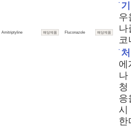
기
우
나졸
Amitriptyline
Fluconazole
해당제품
해당제품
코나
처
에
나
청
응
시
한