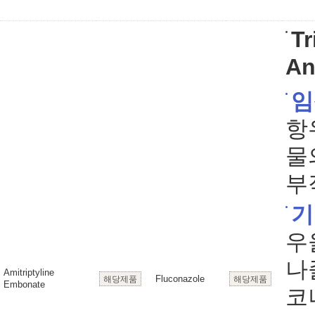
Tr
An
임
항
물
부
기
우
나졸
Amitriptyline
Fluconazole
해당제품
해당제품
Embonate
코나