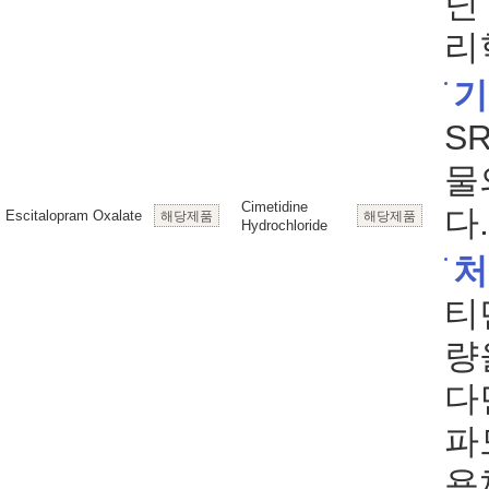
닌
리
기
S
물
Cimetidine
다.
Escitalopram Oxalate
해당제품
해당제품
Hydrochloride
처
티
량
다
파
용