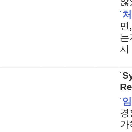
않
처
면
는
시
S
Re
임
경흥
가