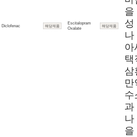
을
성
Escitalopram
Diclofenac
해당제품
해당제품
Oxalate
나
아
택
삼
만
수소
과
나
을