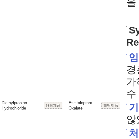
을
S
Re
임
경흥
가
수
Diethylpropion
Escitalopram
기
해당제품
해당제품
Hydrochloride
Oxalate
않
처