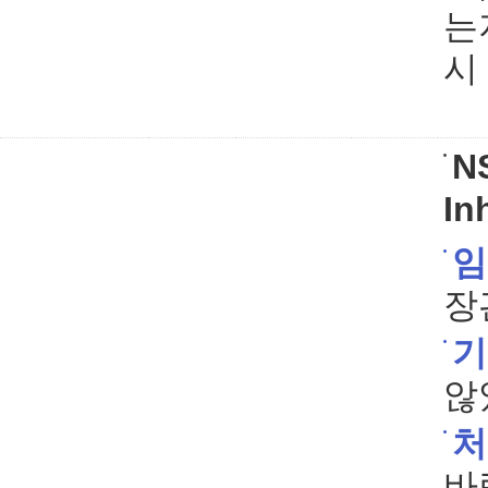
는
시
N
In
임
장
기
않
처
바