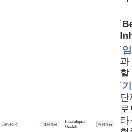
B
In
임
과
할
기
단
로
타
Escitalopram
Carvedilol
해당제품
해당제품
Oxalate
혈