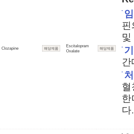
임
핀
및
Escitalopram
기
Clozapine
해당제품
해당제품
Oxalate
간
처
혈
한
다.