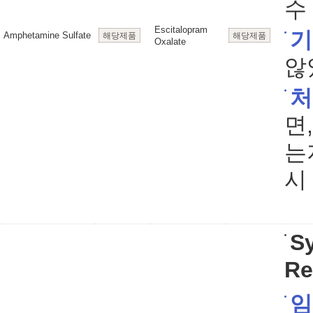
수
Escitalopram
기
Amphetamine Sulfate
해당제품
해당제품
Oxalate
않
처
면
는
시
S
Re
임