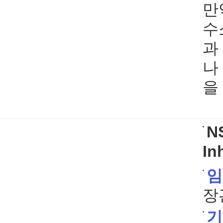
만
수소
과
나
을
N
In
임
장
기