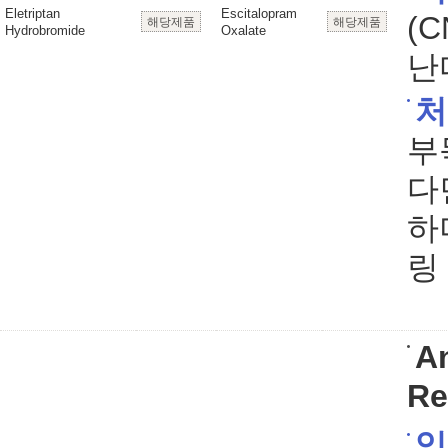
Eletriptan
Escitalopram
(
해당제품
해당제품
Hydrobromide
Oxalate
난
처
부
다
하
링
An
Re
임