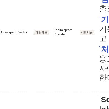
출
기
기
Escitalopram
Enoxaparin Sodium
해당제품
해당제품
Oxalate
고
처
응
자
한
S