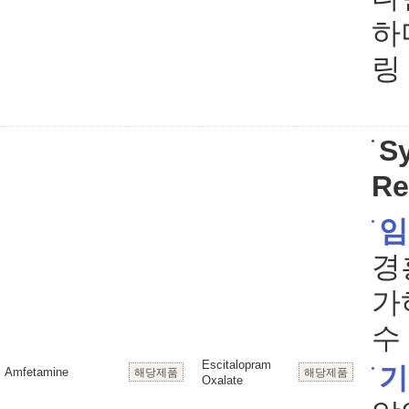
하
링
S
Re
임
경흥
가
수
Escitalopram
기
Amfetamine
해당제품
해당제품
Oxalate