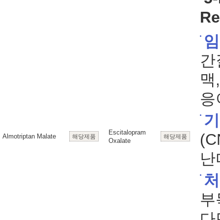
Re
임
간
맥
응
기
Escitalopram
(
Almotriptan Malate
해당제품
해당제품
Oxalate
난
처
부
다