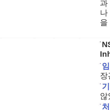
과
나
을
N
In
임
장
기
않
처