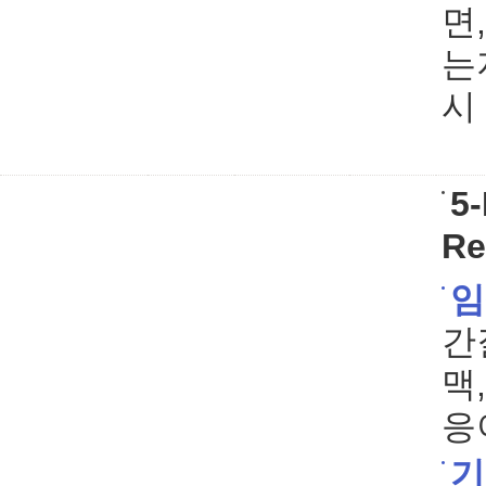
면
는
시
5-
Re
임
간
맥
응
기