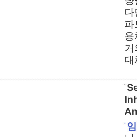
량
다
파
용
거
대
S
In
An
임