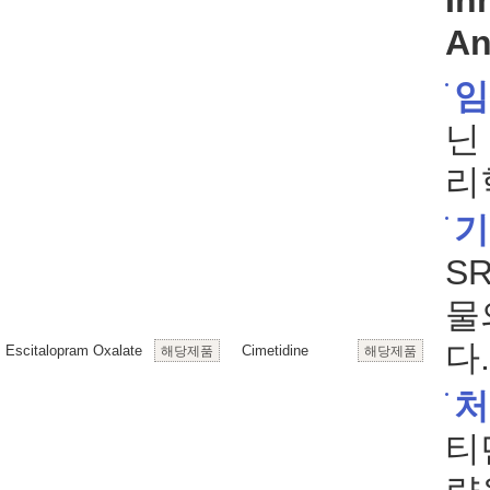
In
An
임
닌
리
기
S
물
다.
Escitalopram Oxalate
Cimetidine
해당제품
해당제품
처
티