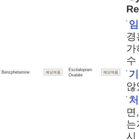
Re
임
경흥
가
수
Escitalopram
기
Benzphetamine
해당제품
해당제품
Oxalate
않
처
면
는
시