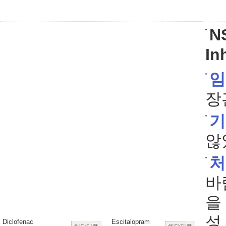
N
In
임
장
기
않
처
바
을
성
Diclofenac
Escitalopram