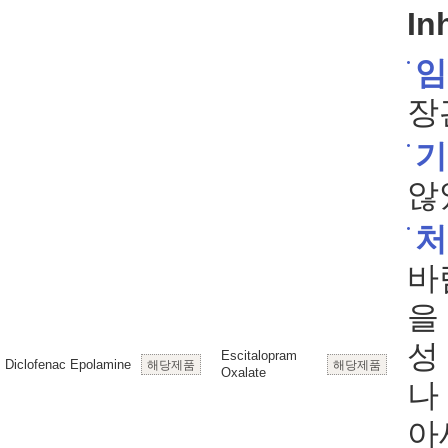
In
임
장
기
않
처
바
을
성
Escitalopram
Diclofenac Epolamine
해당제품
해당제품
Oxalate
나
아