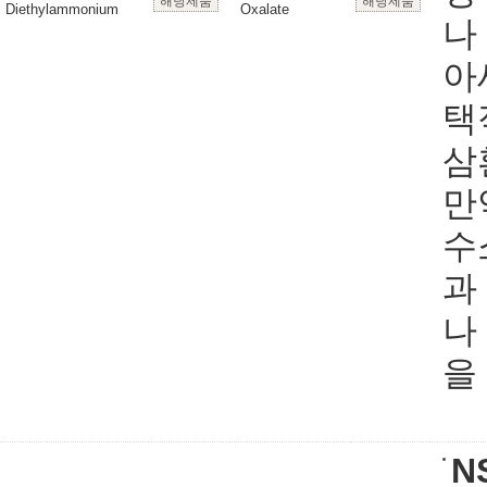
해당제품
해당제품
Diethylammonium
Oxalate
나
아
택
삼
만
수소
과
나
을
N