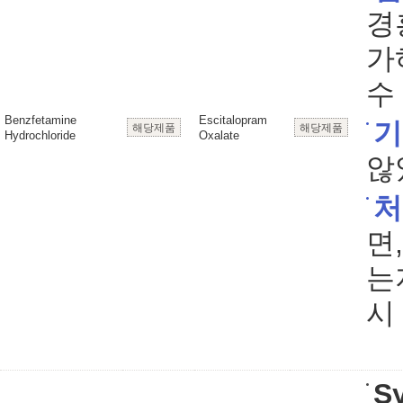
경흥
가
수
Benzfetamine
Escitalopram
기
해당제품
해당제품
Hydrochloride
Oxalate
않
처
면
는
시
S