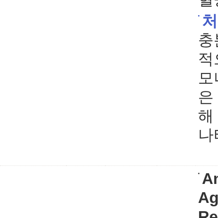
처
충
적
모
은 
해
나
A
Ag
Re