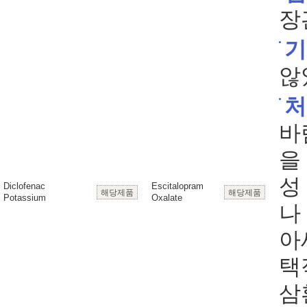
장
기
않
처
바
을
성
Diclofenac
Escitalopram
해당제품
해당제품
Potassium
Oxalate
나
아
택
삼