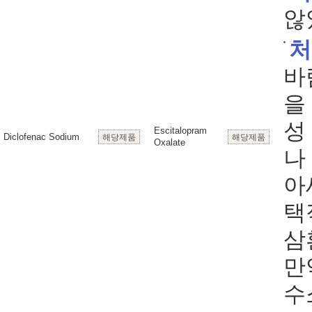
않
처
바
을
성
Escitalopram
Diclofenac Sodium
해당제품
해당제품
Oxalate
나
아
택
삼
만
수소