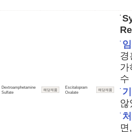
S
Re
임
경흥
가
수
Dextroamphetamine
Escitalopram
기
해당제품
해당제품
Sulfate
Oxalate
않
처
면