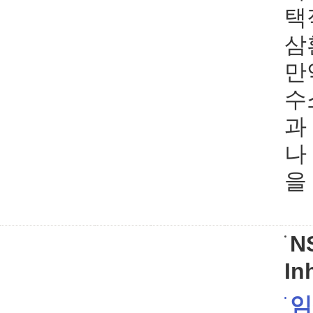
택
삼
만
수소
과
나
을
N
In
임