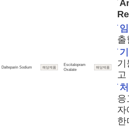
An
Re
임
출
기
기
Escitalopram
Dalteparin Sodium
해당제품
해당제품
Oxalate
고
처
응
자
한