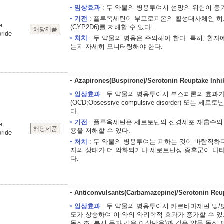
임상효과
: 두 약물의 병용투여시 섬망의 위험이 증가
기전
: 플루옥세틴이 부프로피온의 활성대사체인 히드록시
e
(CYP2D6)를 저해할 수 있다.
해당제품
ride
처치
: 두 약물의 병용은 주의해야 한다. 특히, 환
는지 자세히 모니터링해야 한다.
Azapirones(Buspirone)/Serotonin Reuptake Inhib
임상효과
: 두 약물의 병용투여시 부스피론의 효과가
(OCD;Obsessive-compulsive disorder) 또는 세로
다.
기전
: 플루옥세틴은 세로토닌의 신경세포 재흡수의
e
해당제품
용을 저해할 수 있다.
ride
처치
: 두 약물의 병용투여는 피하는 것이 바람직하
자의 상태가 더 악화되거나 세로토닌성 증후군이 나
다.
Anticonvulsants(Carbamazepine)/Serotonin Reupt
임상효과
: 두 약물의 병용투여시 카르바마제핀 및/또
도가 상승하여 이 약의 약리학적 효과가 증가할 수 있
동실조, 복시 등과 같은 이상반응)과 같은 약물 독성 