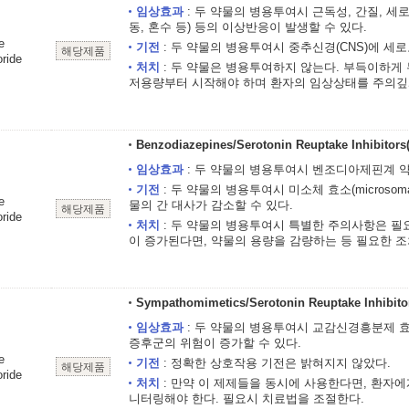
임상효과
: 두 약물의 병용투여시 근독성, 간질, 세로
동, 혼수 등) 등의 이상반응이 발생할 수 있다.
e
기전
: 두 약물의 병용투여시 중추신경(CNS)에 세
해당제품
ride
처치
: 두 약물은 병용투여하지 않는다. 부득이하게 
저용량부터 시작해야 하며 환자의 임상상태를 주의깊
Benzodiazepines/Serotonin Reuptake Inhibitors(
임상효과
: 두 약물의 병용투여시 벤조디아제핀계 약
기전
: 두 약물의 병용투여시 미소체 효소(microsom
e
물의 간 대사가 감소할 수 있다.
해당제품
ride
처치
: 두 약물의 병용투여시 특별한 주의사항은 필
이 증가된다면, 약물의 용량을 감량하는 등 필요한 조
Sympathomimetics/Serotonin Reuptake Inhibito
임상효과
: 두 약물의 병용투여시 교감신경흥분제 효과의
증후군의 위험이 증가할 수 있다.
e
기전
: 정확한 상호작용 기전은 밝혀지지 않았다.
해당제품
ride
처치
: 만약 이 제제들을 동시에 사용한다면, 환자
니터링해야 한다. 필요시 치료법을 조절한다.