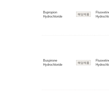
Bupropion
Fluoxetin
해당제품
Hydrochloride
Hydrochlo
Buspirone
Fluoxetin
해당제품
Hydrochloride
Hydrochlo