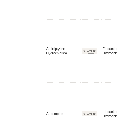
Amitriptyline
Fluoxetin
해당제품
Hydrochloride
Hydrochlo
Fluoxetin
Amoxapine
해당제품
Hydrochlo