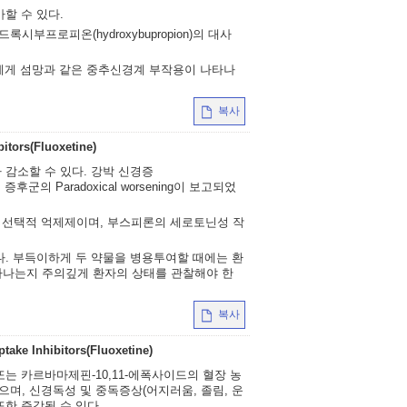
할 수 있다.
부프로피온(hydroxybupropion)의 대사
자에게 섬망과 같은 중추신경계 부작용이 나타나
복사
itors(Fluoxetine)
 감소할 수 있다. 강박 신경증
토닌 증후군의 Paradoxical worsening이 보고되었
 선택적 억제제이며, 부스피론의 세로토닌성 작
다. 부득이하게 두 약물을 병용투여할 때에는 환
타나는지 주의깊게 환자의 상태를 관찰해야 한
복사
ake Inhibitors(Fluoxetine)
는 카르바마제핀-10,11-에폭사이드의 혈장 농
으며, 신경독성 및 중독증상(어지러움, 졸림, 운
또한 증강될 수 있다.