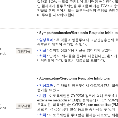
찰하고 TCAs 농도를 주의깊게 모니터링 해야한다. 필
인 환자에게 플루옥세틴을 투여할 때에는 TCAs의 용
약물을 함께 투여시 또는 플루옥세틴의 복용을 중단한 
터 투여를 시작해야 한다.
Sympathomimetics/Serotonin Reuptake Inhibito
임상효과
: 두 약물의 병용투여시 교감신경흥분제 효과의
증후군의 위험이 증가할 수 있다.
e
기전
: 정확한 상호작용 기전은 밝혀지지 않았다.
해당제품
ride
처치
: 만약 이 제제들을 동시에 사용한다면, 환자
니터링해야 한다. 필요시 치료법을 조절한다.
Atomoxetine/Serotonin Reuptake Inhibitors
임상효과
: 두 약물의 병용투여시 아토목세틴의 혈
증가할 수 있다.
기전
: 아토목세틴은 CYP2D6 경로에 의해 주로 4
extensive metaboliser(EM)인 환자들에서, C
e
루옥세틴, 파록세틴)는 CYP2D6 poor metabolis
해당제품
ride
으로 이 약 정상 상태 혈장 농도를 증가시킬 수 있다.
처치
: 아토목세틴을 투여받은 환자는 세로토닌 재흡