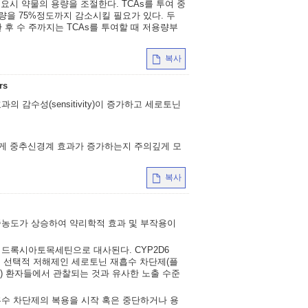
요시 약물의 용량을 조절한다. TCAs를 투여 중
량을 75%정도까지 감소시킬 필요가 있다. 두
후 수 주까지는 TCAs를 투여할 때 저용량부
복사
rs
 감수성(sensitivity)이 증가하고 세로토닌
에게 중추신경계 효과가 증가하는지 주의깊게 모
복사
중농도가 상승하여 약리학적 효과 및 부작용이
-히드록시아토목세틴으로 대사된다. CYP2D6
YP2D6의 선택적 저해제인 세로토닌 재흡수 차단제(플
er(PM) 환자들에서 관찰되는 것과 유사한 노출 수준
수 차단제의 복용을 시작 혹은 중단하거나 용