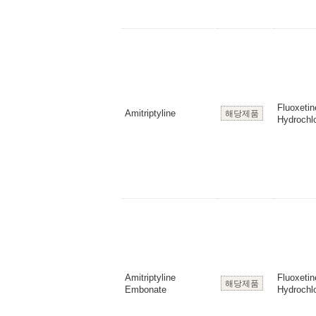
Fluoxetin
Amitriptyline
해당제품
Hydrochlo
Amitriptyline
Fluoxetin
해당제품
Embonate
Hydrochlo