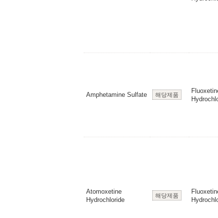
Fluoxetin
Amphetamine Sulfate
해당제품
Hydrochlo
Atomoxetine
Fluoxetin
해당제품
Hydrochloride
Hydrochlo