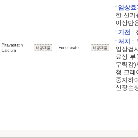
임상효
한 신기
이상반응
기전
:
처치
:
Pitavastatin
Fenofibrate
해당제품
해당제품
임상검사
Calcium
료상 부
무력감)의
청 크레
중지하여
신장손상