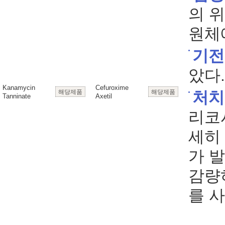
의 
원체
기전
았다.
Kanamycin
Cefuroxime
해당제품
해당제품
처치
Tanninate
Axetil
리코
세히
가 
감량
를 