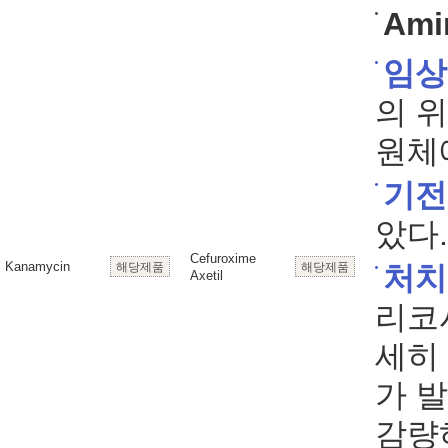
Ami
임상
의 
원체
기전
았다.
Cefuroxime
Kanamycin
해당제품
해당제품
처치
Axetil
리코
세히
가 
감량