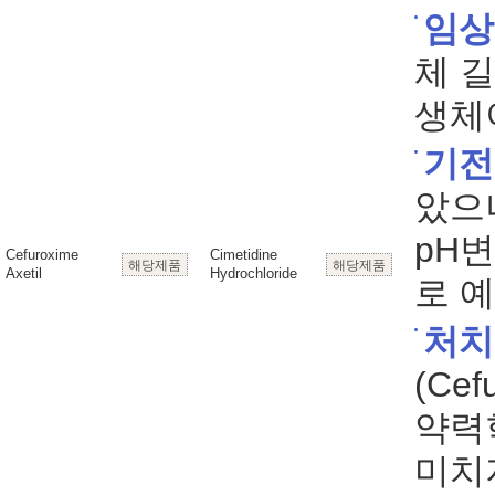
임상
체 
생체
기전
았으
pH
Cefuroxime
Cimetidine
해당제품
해당제품
Axetil
Hydrochloride
로 
처치
(Ce
약력
미치