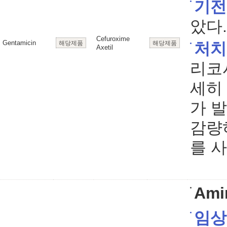
기전
았다.
Cefuroxime
Gentamicin
해당제품
해당제품
처치
Axetil
리코
세히
가 
감량
를 
Ami
임상