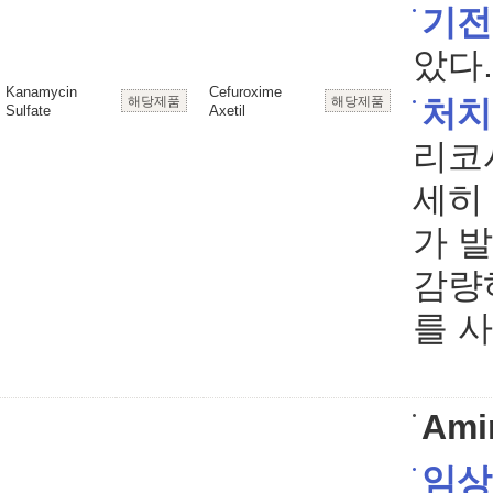
기전
았다.
Kanamycin
Cefuroxime
해당제품
해당제품
처치
Sulfate
Axetil
리코
세히
가 
감량
를 
Ami
임상