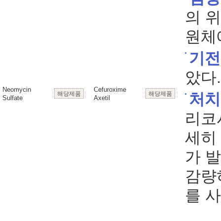
의 
원체
기전
았다.
Neomycin
Cefuroxime
해당제품
해당제품
처치
Sulfate
Axetil
리코
세히
가 
감량
를 