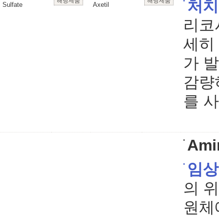
해당제품
해당제품
처치
Sulfate
Axetil
리코
세히
가 
감량
를 
Ami
임상
의 
원체