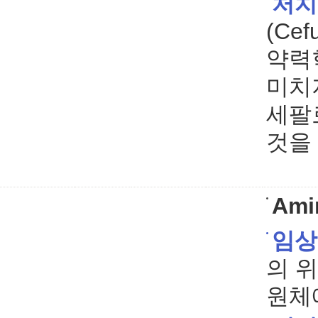
처치
(Ce
약력
미치
세팔
것을
Ami
임상
의 
원체