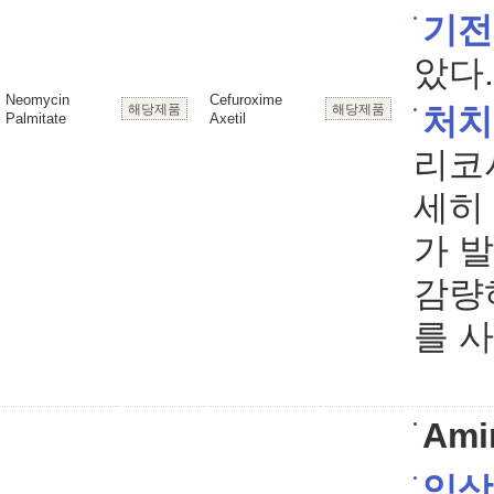
기전
았다.
Neomycin
Cefuroxime
해당제품
해당제품
처치
Palmitate
Axetil
리코
세히
가 
감량
를 
Ami
임상