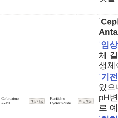
Cep
Anta
임상
체 
생체
기전
았으
pH
Cefuroxime
Ranitidine
해당제품
해당제품
Axetil
Hydrochloride
로 