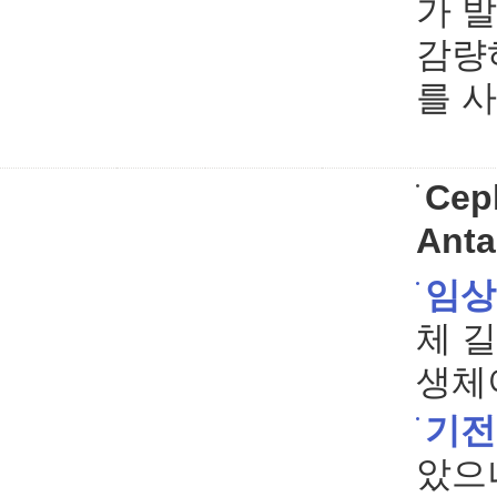
가 
감량
를 
Cep
Anta
임상
체 
생체
기전
았으