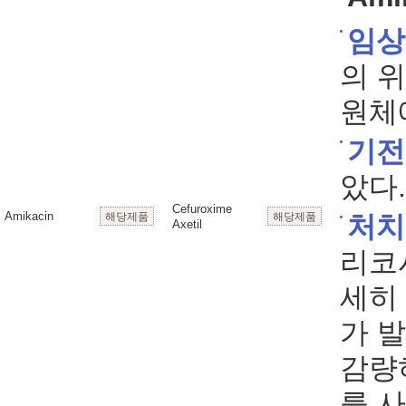
임상
의 
원체
기전
았다.
Cefuroxime
Amikacin
해당제품
해당제품
처치
Axetil
리코
세히
가 
감량
를 