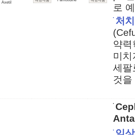
해당제품
해당제품
Axetil
로 
처치
(Ce
약력
미치
세팔
것을
Cep
Anta
임상