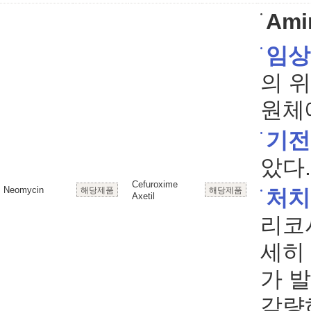
Ami
임상
의 
원체
기전
았다.
Cefuroxime
Neomycin
해당제품
해당제품
처치
Axetil
리코
세히
가 
감량