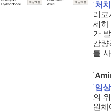
해당제품
해당제품
처치
Hydrochloride
Axetil
리코
세히
가 
감량
를 
Ami
임상
의 
원체