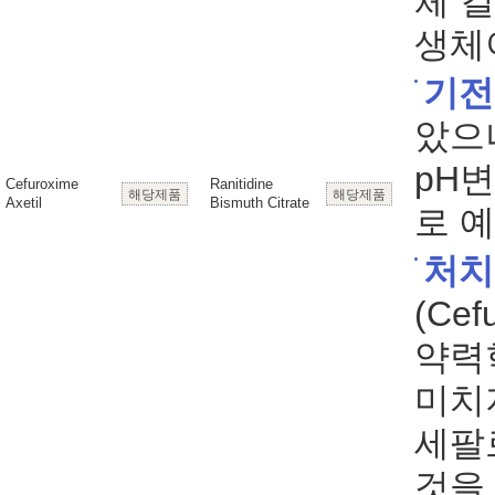
체 
생체
기전
았으
pH
Cefuroxime
Ranitidine
해당제품
해당제품
Axetil
Bismuth Citrate
로 
처치
(Ce
약력
미치
세팔
것을