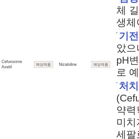
체 
생체
기전
았으
pH
Cefuroxime
Nizatidine
해당제품
해당제품
Axetil
로 
처치
(Ce
약력
미치
세팔