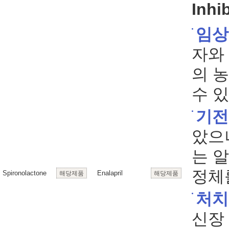
Inhi
임상
자와
의 
수 있
기전
았으
는 
정체
Spironolactone
Enalapril
해당제품
해당제품
처치
신장