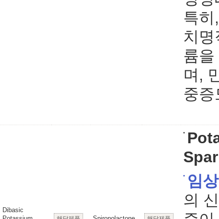
특히
치명
륨을
며,
중증
Pot
Spar
임상
의 
Dibasic
Potassium
Spironolactone
해당제품
해당제품