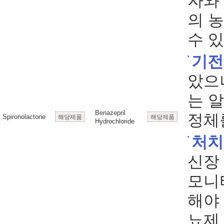
자와
의 
수 있
기전
았으
는 
Benazepril
정체
Spironolactone
해당제품
해당제품
Hydrochloride
처치
신장
모니
해야 
뇨제