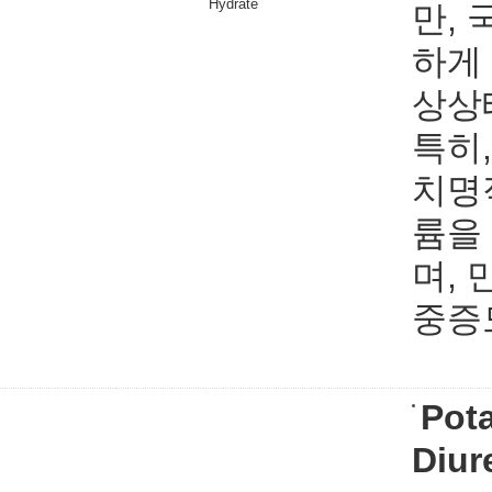
Hydrate
만,
하게
상상
특히
치명
륨을
며,
중증
Pot
Diur