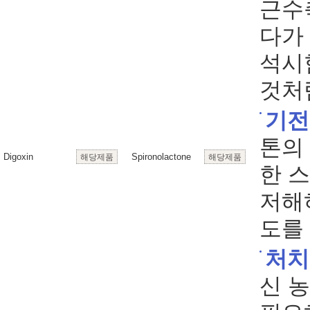
근수
다가
석시
것처
기전
톤의
Digoxin
Spironolactone
해당제품
해당제품
한 
저해
도를
처치
신 