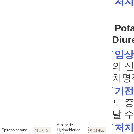
처치
Pot
Diur
임상
의 
치명
기전
도 
날 수
처치
Amiloride
Spironolactone
Hydrochloride
해당제품
해당제품