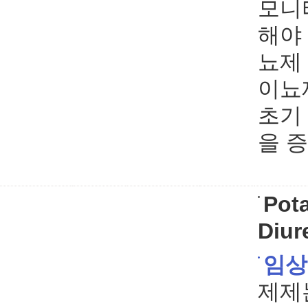
모니
해야 
뇨제
이뇨
초기
을 
Pot
Diur
임상
제제