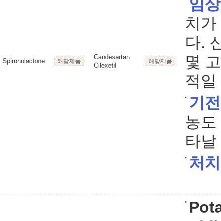
임상
치가
다. 
몇 
Candesartan
Spironolactone
해당제품
해당제품
Cilexetil
적일 
기전
농도
타날 
처치
Pot