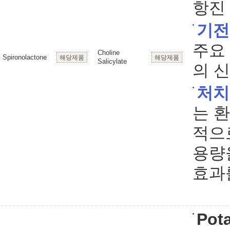
항진
기전
주요 
Choline
Spironolactone
해당제품
해당제품
Salicylate
의 
처치
는 
적으
용량
효과
Pot