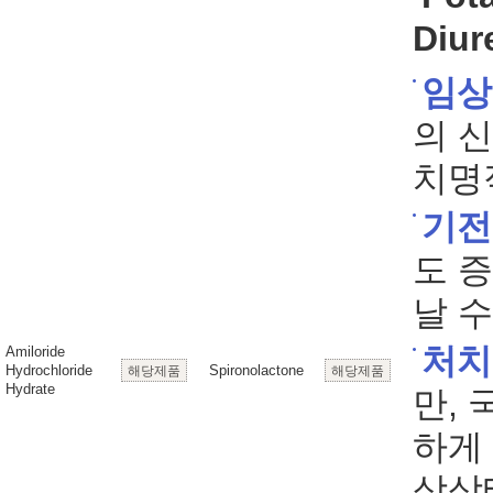
Diur
임상
의 
치명
기전
도 
날 수
처치
Amiloride
Hydrochloride
Spironolactone
해당제품
해당제품
Hydrate
만,
하게
상상