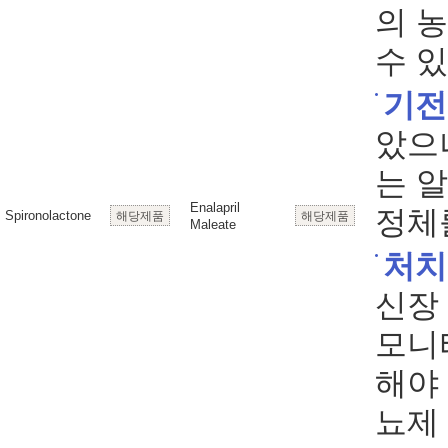
의 
수 있
기전
았으
는 
Enalapril
정체
Spironolactone
해당제품
해당제품
Maleate
처치
신장
모니
해야 
뇨제