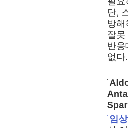
필요
단,
방해
잘못
반응
없다.
Ald
Anta
Spar
임상