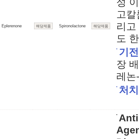
성 
고칼
리고
Eplerenone
Spironolactone
해당제품
해당제품
도 한
기전
장 
레논
처치
Anti
Agen