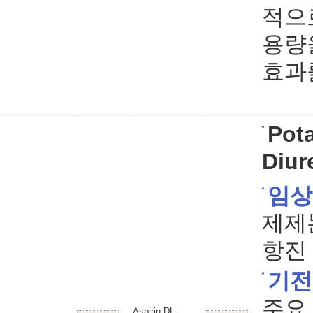
적으
용량
효과
Pot
Diur
임상
제제
항진
기전
주요 
Aspirin DL-