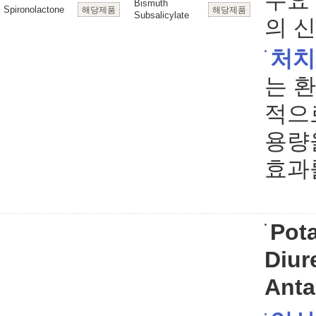
주요 
Bismuth
Spironolactone
해당제품
해당제품
Subsalicylate
의 
처치
는 
적으
용량
효과
Pot
Diur
Anta