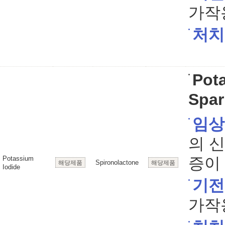
가작
처치
Pot
Spar
임상
의 
증이 
Potassium
Spironolactone
해당제품
해당제품
Iodide
기전
가작