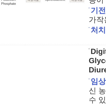
증이 
Phosphate
기전
가작
처치
Digi
Glyc
Diur
임상
신 
수 