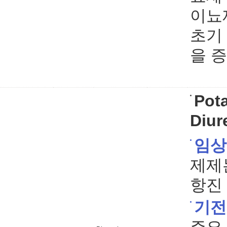
이뇨
초기
을 
Pot
Diur
임상
제제
항진
기전