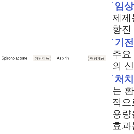
임상
제제
항진
기전
주요 
Spironolactone
Aspirin
해당제품
해당제품
의 
처치
는 
적으
용량
효과