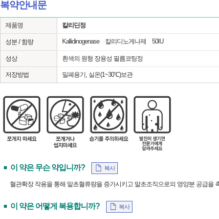
복약안내문
제품명
칼리딘정
Kallidinogenase 칼리디노게나제 50IU
성분 / 함량
성상
흰색의 원형 장용성 필름코팅정
저장방법
밀폐용기, 실온(1~30℃)보관
이 약은 무슨 약입니까?
복사
혈관확장 작용을 통해 말초혈류량을 증가시키고 말초조직으로의 영양분 공급을 
이 약은 어떻게 복용합니까?
복사