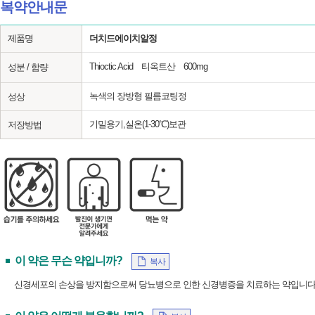
복약안내문
제품명
더치드에이치알정
Thioctic Acid 티옥트산 600mg
성분 / 함량
녹색의 장방형 필름코팅정
성상
기밀용기,실온(1-30℃)보관
저장방법
이 약은 무슨 약입니까?
복사
신경세포의 손상을 방지함으로써 당뇨병으로 인한 신경병증을 치료하는 약입니다