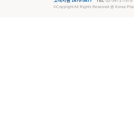
고객지원 1670-5877
TEL
02-3471-7575
©Copyright All Rights Reserved @ Korea Pha