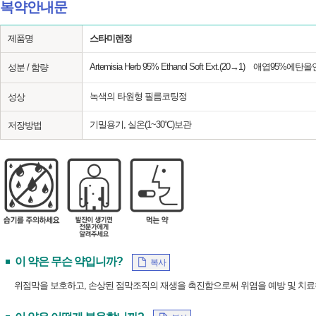
복약안내문
제품명
스타미렌정
Artemisia Herb 95% Ethanol Soft Ext.(20→1) 애엽95%
성분 / 함량
녹색의 타원형 필름코팅정
성상
기밀용기, 실온(1~30℃)보관
저장방법
이 약은 무슨 약입니까?
복사
위점막을 보호하고, 손상된 점막조직의 재생을 촉진함으로써 위염을 예방 및 치료