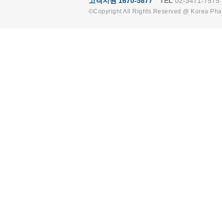
고객지원 1670-5877
TEL
02-3471-7575
©Copyright All Rights Reserved @ Korea Pha