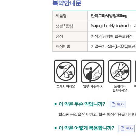
복약안내문
제품명
안티그라서방정300mg
Sarpogrelate Hydroch
성분 / 함량
성상
흰색의 장방형 필름코팅정
저장방법
기밀용기, 실온(1∼30℃)보관
이 약은 무슨 약입니까?
복사
혈소판 응집을 억제하고, 혈관 확장작용을 나타내
이 약은 어떻게 복용합니까?
복사