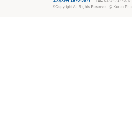
고객지원 1670-5877
TEL
02-3471-7575
©Copyright All Rights Reserved @ Korea Pha