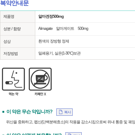
복약안내문
제품명
알마겐정500mg
Almagate 알마게이트 500mg
성분 / 함량
흰색의 장방형 정제
성상
밀폐용기, 실온(1-30℃)보관
저장방법
이 약은 무슨 약입니까?
복사
위산을 중화하고, 펩신(단백분해효소)의 작용을 감소시킴으로써 위내 통증 및 궤양