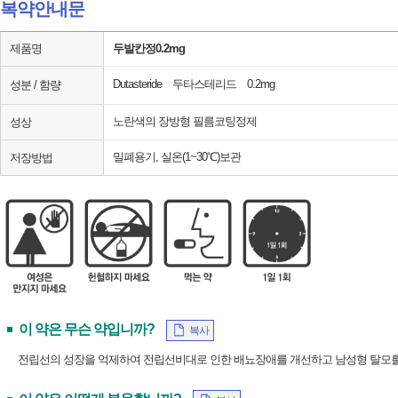
복약안내문
제품명
두발칸정0.2mg
Dutasteride 두타스테리드 0.2mg
성분 / 함량
노란색의 장방형 필름코팅정제
성상
밀폐용기, 실온(1~30℃)보관
저장방법
이 약은 무슨 약입니까?
복사
전립선의 성장을 억제하여 전립선비대로 인한 배뇨장애를 개선하고 남성형 탈모를