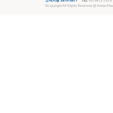
고객지원 1670-5877
TEL
02-3471-7575
©Copyright All Rights Reserved @ Korea Pha