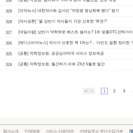
330
[의약뉴스] 대한약사회 감사단 “약정원 원상회복 됐다” 평가
329
[약사공론] "올 상반기 약사들이 가장 선호한 '책'은?"
328
[데일리팜] 상반기 약학부문 베스트 셀러는? 1위 맞춤OTC선택가
327
326
[공통] 약학정보원, 공공심야약국 서비스 정보제공
325
[공통] 약학정보원, 월간허가 리뷰 23년 6월호 발간
324
1
2
3
회사소개
인재채용
서비스 이용약관
이메일주소 무단수집거부
개