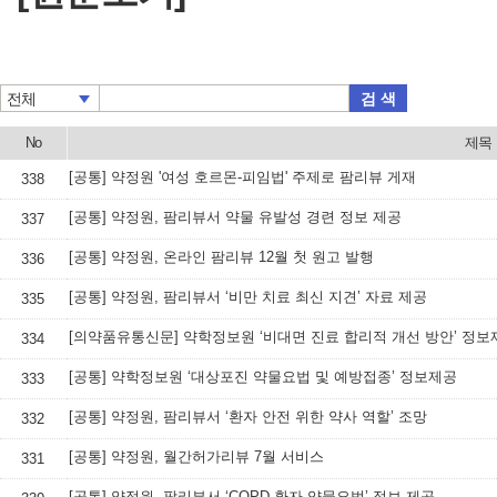
검 색
전체
No
제목
[공통] 약정원 '여성 호르몬-피임법' 주제로 팜리뷰 게재
338
[공통] 약정원, 팜리뷰서 약물 유발성 경련 정보 제공
337
[공통] 약정원, 온라인 팜리뷰 12월 첫 원고 발행
336
[공통] 약정원, 팜리뷰서 ‘비만 치료 최신 지견’ 자료 제공
335
[의약품유통신문] 약학정보원 ‘비대면 진료 합리적 개선 방안’ 정보
334
[공통] 약학정보원 ‘대상포진 약물요법 및 예방접종’ 정보제공
333
[공통] 약정원, 팜리뷰서 ‘환자 안전 위한 약사 역할’ 조망
332
[공통] 약정원, 월간허가리뷰 7월 서비스
331
[공통] 약정원, 팜리뷰서 ‘COPD 환자 약물요법’ 정보 제공