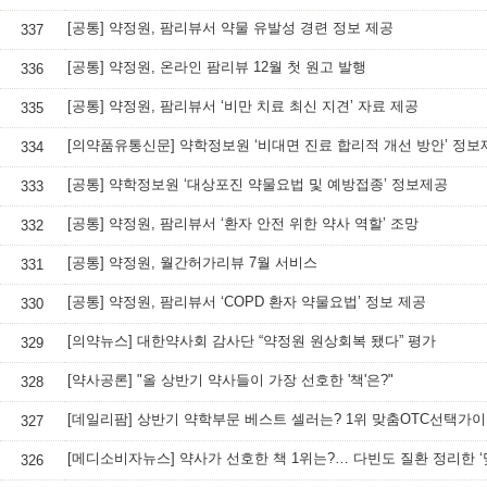
[공통] 약정원, 팜리뷰서 약물 유발성 경련 정보 제공
337
[공통] 약정원, 온라인 팜리뷰 12월 첫 원고 발행
336
[공통] 약정원, 팜리뷰서 ‘비만 치료 최신 지견’ 자료 제공
335
[의약품유통신문] 약학정보원 ‘비대면 진료 합리적 개선 방안’ 정보
334
[공통] 약학정보원 ‘대상포진 약물요법 및 예방접종’ 정보제공
333
[공통] 약정원, 팜리뷰서 ‘환자 안전 위한 약사 역할’ 조망
332
[공통] 약정원, 월간허가리뷰 7월 서비스
331
[공통] 약정원, 팜리뷰서 ‘COPD 환자 약물요법’ 정보 제공
330
[의약뉴스] 대한약사회 감사단 “약정원 원상회복 됐다” 평가
329
[약사공론] "올 상반기 약사들이 가장 선호한 '책'은?"
328
[데일리팜] 상반기 약학부문 베스트 셀러는? 1위 맞춤OTC선택가
327
326