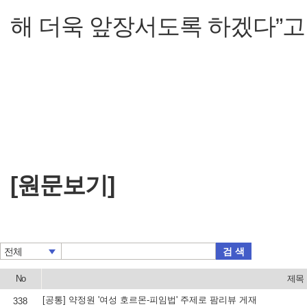
해 더욱 앞장서도록 하겠다”고
[원문보기]
검 색
전체
No
제목
[공통] 약정원 '여성 호르몬-피임법' 주제로 팜리뷰 게재
338