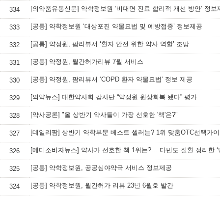
[의약품유통신문] 약학정보원 ‘비대면 진료 합리적 개선 방안’ 정보
334
[공통] 약학정보원 ‘대상포진 약물요법 및 예방접종’ 정보제공
333
[공통] 약정원, 팜리뷰서 ‘환자 안전 위한 약사 역할’ 조망
332
[공통] 약정원, 월간허가리뷰 7월 서비스
331
[공통] 약정원, 팜리뷰서 ‘COPD 환자 약물요법’ 정보 제공
330
[의약뉴스] 대한약사회 감사단 “약정원 원상회복 됐다” 평가
329
[약사공론] "올 상반기 약사들이 가장 선호한 '책'은?"
328
[데일리팜] 상반기 약학부문 베스트 셀러는? 1위 맞춤OTC선택가
327
326
[공통] 약학정보원, 공공심야약국 서비스 정보제공
325
[공통] 약학정보원, 월간허가 리뷰 23년 6월호 발간
324