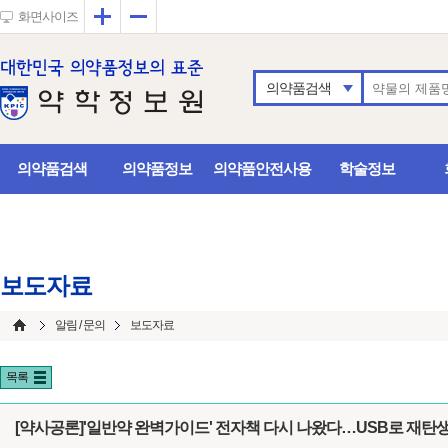
확대
축소
화면사이즈
의약품검색
의약품검색
의약품정보
의약품안전사용
학술정보
보도자료
알림 / 문의
보도자료
목록
[약사공론]'일반약 완벽가이드' 전자책 다시 나왔다…USB로 재탄