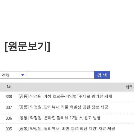
[원문보기]
검 색
전체
No
제목
[공통] 약정원 '여성 호르몬-피임법' 주제로 팜리뷰 게재
338
[공통] 약정원, 팜리뷰서 약물 유발성 경련 정보 제공
337
[공통] 약정원, 온라인 팜리뷰 12월 첫 원고 발행
336
[공통] 약정원, 팜리뷰서 ‘비만 치료 최신 지견’ 자료 제공
335