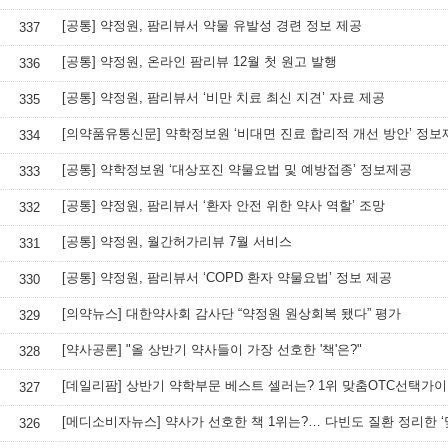
[공통] 약정원, 팜리뷰서 약물 유발성 경련 정보 제공
337
[공통] 약정원, 온라인 팜리뷰 12월 첫 원고 발행
336
[공통] 약정원, 팜리뷰서 ‘비만 치료 최신 지견’ 자료 제공
335
[의약품유통신문] 약학정보원 ‘비대면 진료 합리적 개선 방안’ 정보
334
[공통] 약학정보원 ‘대상포진 약물요법 및 예방접종’ 정보제공
333
[공통] 약정원, 팜리뷰서 ‘환자 안전 위한 약사 역할’ 조망
332
[공통] 약정원, 월간허가리뷰 7월 서비스
331
[공통] 약정원, 팜리뷰서 ‘COPD 환자 약물요법’ 정보 제공
330
[의약뉴스] 대한약사회 감사단 “약정원 원상회복 됐다” 평가
329
[약사공론] "올 상반기 약사들이 가장 선호한 '책'은?"
328
[데일리팜] 상반기 약학부문 베스트 셀러는? 1위 맞춤OTC선택가
327
326