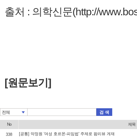
출처 : 의학신문(http://www.bosa
[원문보기]
검 색
전체
No
제목
[공통] 약정원 '여성 호르몬-피임법' 주제로 팜리뷰 게재
338