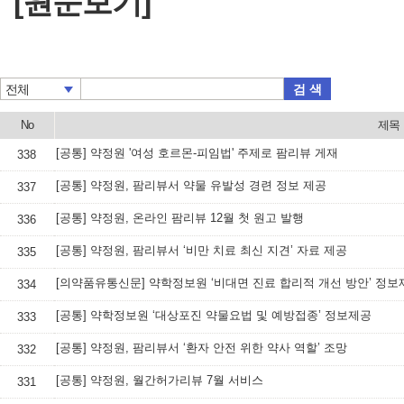
[원문보기]
검 색
전체
No
제목
[공통] 약정원 '여성 호르몬-피임법' 주제로 팜리뷰 게재
338
[공통] 약정원, 팜리뷰서 약물 유발성 경련 정보 제공
337
[공통] 약정원, 온라인 팜리뷰 12월 첫 원고 발행
336
[공통] 약정원, 팜리뷰서 ‘비만 치료 최신 지견’ 자료 제공
335
[의약품유통신문] 약학정보원 ‘비대면 진료 합리적 개선 방안’ 정보
334
[공통] 약학정보원 ‘대상포진 약물요법 및 예방접종’ 정보제공
333
[공통] 약정원, 팜리뷰서 ‘환자 안전 위한 약사 역할’ 조망
332
[공통] 약정원, 월간허가리뷰 7월 서비스
331