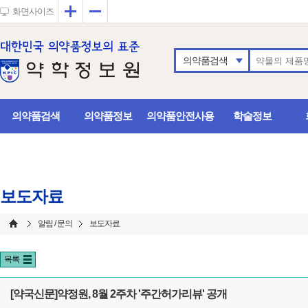
확대
축소
화면사이즈
의약품검색
의약품검색
의약품정보
의약품안전사용
학술정보
보도자료
알림 / 문의
보도자료
목록
[약국신문]약정원, 8월 2주차 '주간허가리뷰' 공개