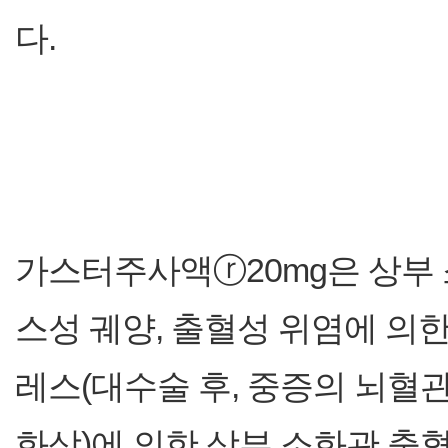
다.
가스터주사액ⓡ20mg은 상부 
스성 궤양, 출혈성 위염에 의한
레스(대수술 후, 중증의 뇌
화상)에 의한 상부 소화관 출