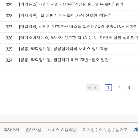
[의약뉴스] 대한약사회 감사단 “약정원 원상회복 됐다” 평가
329
[약사공론] "올 상반기 약사들이 가장 선호한 '책'은?"
328
[데일리팜] 상반기 약학부문 베스트 셀러는? 1위 맞춤OTC선택가
327
326
[공통] 약학정보원, 공공심야약국 서비스 정보제공
325
[공통] 약학정보원, 월간허가 리뷰 23년 6월호 발간
324
1
2
3
회사소개
인재채용
서비스 이용약관
이메일주소 무단수집거부
개