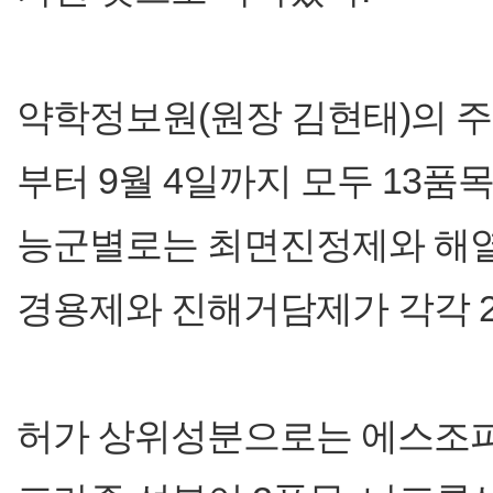
약학정보원(원장 김현태)의 주
부터 9월 4일까지 모두 13품
능군별로는 최면진정제와 해열·
경용제와 진해거담제가 각각 
허가 상위성분으로는 에스조피