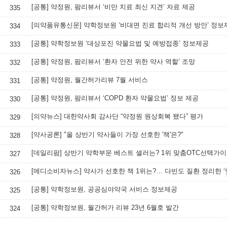
[공통] 약정원, 팜리뷰서 ‘비만 치료 최신 지견’ 자료 제공
335
[의약품유통신문] 약학정보원 ‘비대면 진료 합리적 개선 방안’ 정보
334
[공통] 약학정보원 ‘대상포진 약물요법 및 예방접종’ 정보제공
333
[공통] 약정원, 팜리뷰서 ‘환자 안전 위한 약사 역할’ 조망
332
[공통] 약정원, 월간허가리뷰 7월 서비스
331
[공통] 약정원, 팜리뷰서 ‘COPD 환자 약물요법’ 정보 제공
330
[의약뉴스] 대한약사회 감사단 “약정원 원상회복 됐다” 평가
329
[약사공론] "올 상반기 약사들이 가장 선호한 '책'은?"
328
[데일리팜] 상반기 약학부문 베스트 셀러는? 1위 맞춤OTC선택가
327
326
[공통] 약학정보원, 공공심야약국 서비스 정보제공
325
[공통] 약학정보원, 월간허가 리뷰 23년 6월호 발간
324