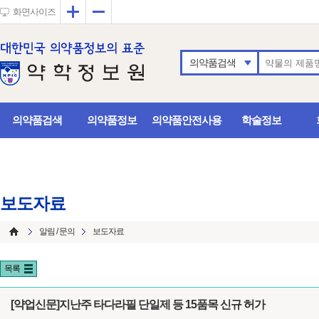
확대
축소
화면사이즈
의약품검색
의약품검색
의약품정보
의약품안전사용
학술정보
보도자료
알림 / 문의
보도자료
목록
[약업신문]지난주 타다라필 단일제 등 15품목 신규 허가