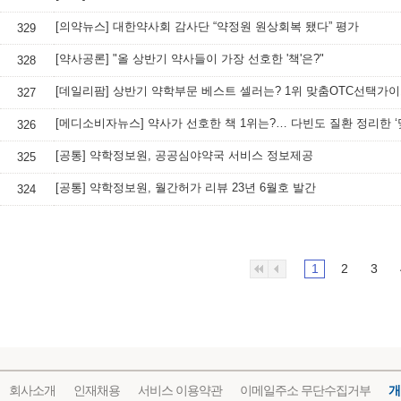
[의약뉴스] 대한약사회 감사단 “약정원 원상회복 됐다” 평가
329
[약사공론] "올 상반기 약사들이 가장 선호한 '책'은?"
328
[데일리팜] 상반기 약학부문 베스트 셀러는? 1위 맞춤OTC선택가
327
326
[공통] 약학정보원, 공공심야약국 서비스 정보제공
325
[공통] 약학정보원, 월간허가 리뷰 23년 6월호 발간
324
1
2
3
회사소개
인재채용
서비스 이용약관
이메일주소 무단수집거부
개