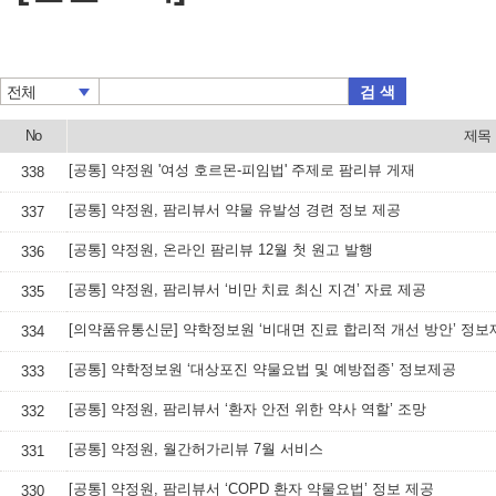
검 색
전체
No
제목
[공통] 약정원 '여성 호르몬-피임법' 주제로 팜리뷰 게재
338
[공통] 약정원, 팜리뷰서 약물 유발성 경련 정보 제공
337
[공통] 약정원, 온라인 팜리뷰 12월 첫 원고 발행
336
[공통] 약정원, 팜리뷰서 ‘비만 치료 최신 지견’ 자료 제공
335
[의약품유통신문] 약학정보원 ‘비대면 진료 합리적 개선 방안’ 정보
334
[공통] 약학정보원 ‘대상포진 약물요법 및 예방접종’ 정보제공
333
[공통] 약정원, 팜리뷰서 ‘환자 안전 위한 약사 역할’ 조망
332
[공통] 약정원, 월간허가리뷰 7월 서비스
331
[공통] 약정원, 팜리뷰서 ‘COPD 환자 약물요법’ 정보 제공
330