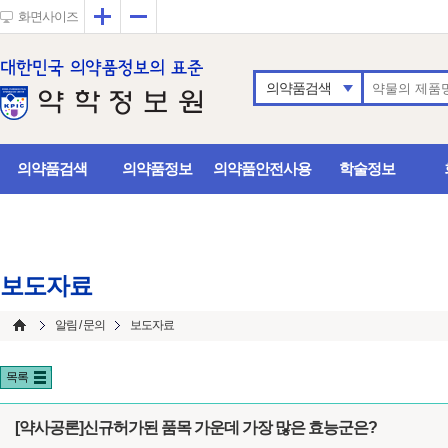
확대
축소
화면사이즈
의약품검색
의약품검색
의약품정보
의약품안전사용
학술정보
보도자료
알림 / 문의
보도자료
목록
[약사공론]신규허가된 품목 가운데 가장 많은 효능군은?