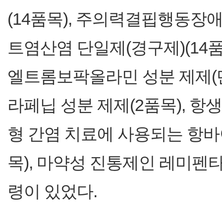
(14품목), 주의력결핍행동장
트염산염 단일제(경구제)(14
엘트롬보팍올라민 성분 제제(단일
라페닙 성분 제제(2품목), 항생
형 간염 치료에 사용되는 항바
목), 마약성 진통제인 레미펜타
령이 있었다.