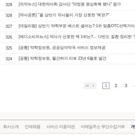
[의약뉴스] 대한약사회 감사단 “약정원 원상회복 됐다” 평가
329
[약사공론] "올 상반기 약사들이 가장 선호한 '책'은?"
328
[데일리팜] 상반기 약학부문 베스트 셀러는? 1위 맞춤OTC선택가
327
326
[공통] 약학정보원, 공공심야약국 서비스 정보제공
325
[공통] 약학정보원, 월간허가 리뷰 23년 6월호 발간
324
1
2
3
회사소개
인재채용
서비스 이용약관
이메일주소 무단수집거부
개