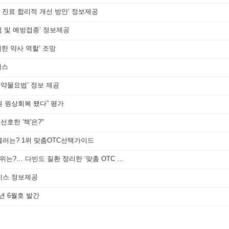
 진료 합리적 개선 방안’ 정보제공
법 및 예방접종’ 정보제공
위한 약사 역할’ 조망
비스
자 약물요법’ 정보 제공
원 원상회복 됐다” 평가
선호한 '책'은?"
셀러는? 1위 맞춤OTC선택가이드
[메디소비자뉴스] 약사가 선호한 책 1위는?… 다빈도 질환 정리한 ‘맞춤 OTC 선택 가이’
비스 정보제공
년 6월호 발간