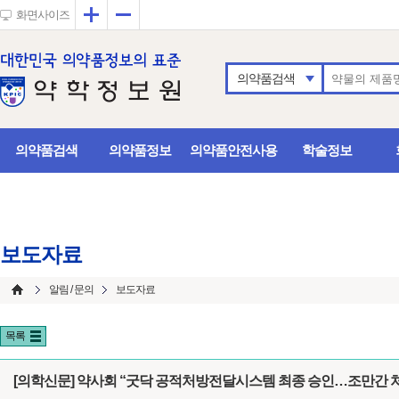
확대
축소
화면사이즈
의약품검색
의약품검색
의약품정보
의약품안전사용
학술정보
보도자료
알림 / 문의
보도자료
목록
[의학신문] 약사회 “굿닥 공적처방전달시스템 최종 승인…조만간 처