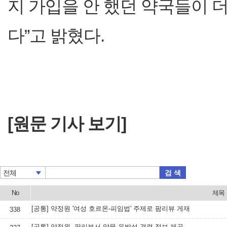
지 가입을 안 했던 약국들이 
다”고 밝혔다.
[원문 기사 보기]
검 색
전체
No
제목
[공통] 약정원 '여성 호르몬-피임법' 주제로 팜리뷰 게재
338
[공통] 약정원, 팜리뷰서 약물 유발성 경련 정보 제공