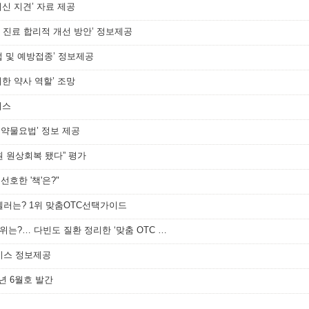
최신 지견’ 자료 제공
 진료 합리적 개선 방안’ 정보제공
법 및 예방접종’ 정보제공
위한 약사 역할’ 조망
비스
자 약물요법’ 정보 제공
원 원상회복 됐다” 평가
선호한 '책'은?"
셀러는? 1위 맞춤OTC선택가이드
[메디소비자뉴스] 약사가 선호한 책 1위는?… 다빈도 질환 정리한 ‘맞춤 OTC 선택 가이’
비스 정보제공
년 6월호 발간