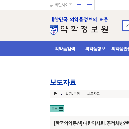
확대
축소
화면사이즈
의약품검색
의약품정보
의약품안
보도자료
알림 / 문의
보도자료
목록
[한국의약통신] 대한약사회, 공적처방