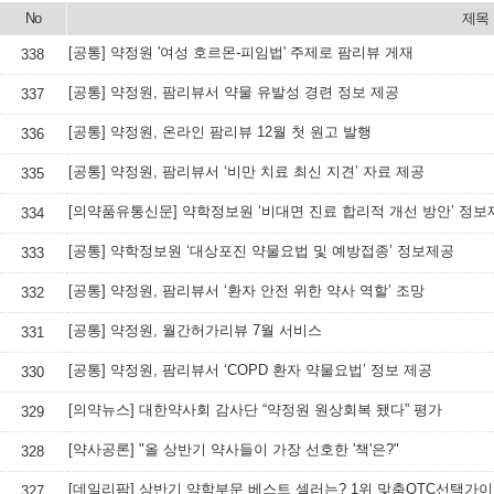
No
제목
[공통] 약정원 '여성 호르몬-피임법' 주제로 팜리뷰 게재
338
[공통] 약정원, 팜리뷰서 약물 유발성 경련 정보 제공
337
[공통] 약정원, 온라인 팜리뷰 12월 첫 원고 발행
336
[공통] 약정원, 팜리뷰서 ‘비만 치료 최신 지견’ 자료 제공
335
[의약품유통신문] 약학정보원 ‘비대면 진료 합리적 개선 방안’ 정보
334
[공통] 약학정보원 ‘대상포진 약물요법 및 예방접종’ 정보제공
333
[공통] 약정원, 팜리뷰서 ‘환자 안전 위한 약사 역할’ 조망
332
[공통] 약정원, 월간허가리뷰 7월 서비스
331
[공통] 약정원, 팜리뷰서 ‘COPD 환자 약물요법’ 정보 제공
330
[의약뉴스] 대한약사회 감사단 “약정원 원상회복 됐다” 평가
329
[약사공론] "올 상반기 약사들이 가장 선호한 '책'은?"
328
[데일리팜] 상반기 약학부문 베스트 셀러는? 1위 맞춤OTC선택가
327