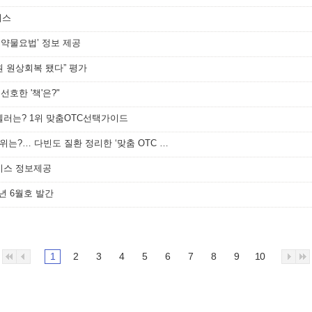
비스
자 약물요법’ 정보 제공
원 원상회복 됐다” 평가
선호한 '책'은?"
셀러는? 1위 맞춤OTC선택가이드
[메디소비자뉴스] 약사가 선호한 책 1위는?… 다빈도 질환 정리한 ‘맞춤 OTC 선택 가이’
비스 정보제공
년 6월호 발간
1
2
3
4
5
6
7
8
9
10