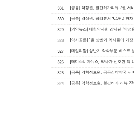
[공통] 약정원, 월간허가리뷰 7월 서
331
[공통] 약정원, 팜리뷰서 ‘COPD 환
330
[의약뉴스] 대한약사회 감사단 “약정
329
[약사공론] "올 상반기 약사들이 가장 
328
[데일리팜] 상반기 약학부문 베스트 
327
326
[공통] 약학정보원, 공공심야약국 서
325
[공통] 약학정보원, 월간허가 리뷰 23
324