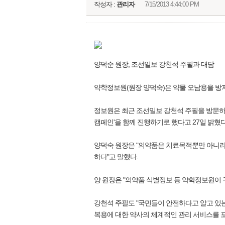
작성자 :
관리자
7/15/2013 4:44:00 PM
양덕순 원장, 조선일보 강천석 주필과 대담
약학정보원(원장 양덕숙)은 약물 오남용을 방
정보원은 최근 조선일보 강천석 주필을 방문하
캠페인'을 함께 진행하기로 했다고 27일 밝혔다
양덕숙 원장은 "의약품은 치료목적뿐만 아니라
하다"고 말했다.
양 원장은 "의약품 식별정보 등 약학정보원이
강천석 주필도 "국민들이 안전하다고 알고 있
복용에 대한 약사의 체계적인 관리 서비스를 포